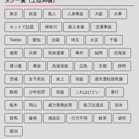
タグ一覧（上位50個）
東京
鉄道
殺人
人身事故
大阪
火事
ネットで話題
神奈川
殺人未遂
交通事故
Twitter
愛知
自殺
埼玉
火災
千葉
傷害
兵庫
死体遺棄
事件
福岡
北海道
通り魔
事故
高速道路
広島
京都
静岡
茨城
女子高生
炎上
強盗
過失運転致死傷
動画
少年犯罪
窃盗
これはひどい
暴行
栃木
岡山
威力業務妨害
銃刀法違反
冠水
群馬
爆発
感染症
行方不明
岐阜
虐待
新潟