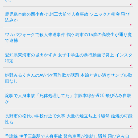
鹿児島本線の西小倉-九州工大前で人身事故 ソニックと衝突 飛び
込みか
ワカバウォークで殺人未遂事件 鶴ケ島市の15歳の高校生が通り魔
で逮捕
愛知県東海市の城田かずき 女子中学生の暴行動画で炎上 インスタ
特定
姫野みるくさんのAVパケ写詐欺が話題 本編と違い過ぎサンプル動
画なし
淀駅で人身事故「死体処理してた」京阪本線が遅延 飛び込み自殺
か
長野市の松代小学校付近で火事 大量の煙立ち上り騒然 延焼の可能
性も
予讃線 伊予三島駅で人身事故 緊急車両が集結し騒然 飛び込み自