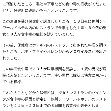
に宿泊したところ、嘔吐や下痢などの食中毒の症状がでた」な
どと、保健所に連絡があったということです。
この連絡を受け保健所が調査したところ、１３日夜に鴨川シー
ワールドホテル内のレストランで食事をした１歳～６０代の男
女５８人が食中毒の症状を訴えていました。
その後、保健所はホテル内のレストランで出された料理を調べ
たところ、ポテトフライやオレンジから
ノロウイルス
が検出さ
れました。
この集団食中毒で２３人が医療機関を受診し、１歳の男児が病
院に入院したということです。幸い男児は症状は快方に向かっ
ている模様。
これらのことなどから保健所は、夕食のレストランのバイキン
グが食中毒の原因と断定し、鴨川シーワールドホテルのレスト
ランを２１日～２３日までの３日間を営業停止処分としまし