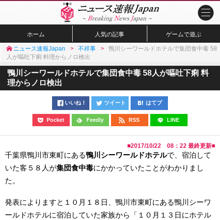
ホーム
人気の記事
ゲームで遊ぶ
ニュース速報Japan
不祥事
鴨川シーワールドホテルで集団食中毒 58
人が嘔吐下痢 料理からノロ検出
鴨川シーワールドホテルで集団食中毒 58人が嘔吐下痢 料
理からノロ検出
いいね！
ツイート
はてブ
Pocket
Feedly
RSS
LINE
■
2017/10/22 08：22
最終更新■
千葉県鴨川市東町にある
鴨川シーワールドホテル
で、宿泊して
いた客５８人が
集団食中毒
にかかっていたことがわかりまし
た。
発表によりますと１０月１８日、鴨川市東町にある鴨川シーワ
ールドホテルに宿泊していた家族から「１０月１３日にホテル