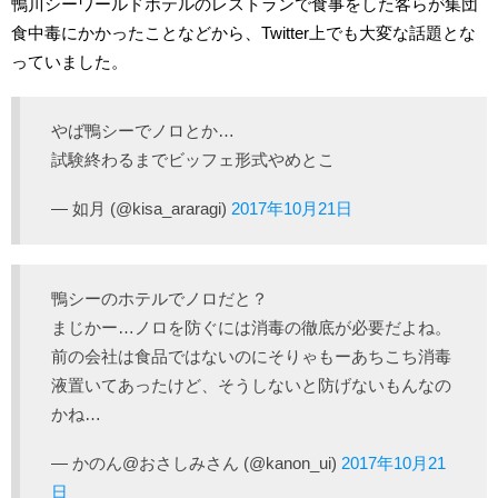
鴨川シーワールドホテルのレストランで食事をした客らが集団
食中毒にかかったことなどから、Twitter上でも大変な話題とな
っていました。
やば鴨シーでノロとか…
試験終わるまでビッフェ形式やめとこ
— 如月 (@kisa_araragi)
2017年10月21日
鴨シーのホテルでノロだと？
まじかー…ノロを防ぐには消毒の徹底が必要だよね。
前の会社は食品ではないのにそりゃもーあちこち消毒
液置いてあったけど、そうしないと防げないもんなの
かね…
— かのん@おさしみさん (@kanon_ui)
2017年10月21
日