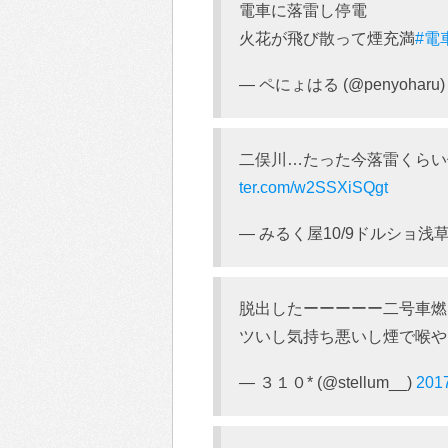
電車に落雷し停電
火花が飛び散って煙充満
#電
— ペにょはる (@penyoharu
二俣川…たった今落雷くらい停
ter.com/w2SSXiSQgt
— みるく屋10/9ドルショ浅草→終
脱出したーーーーー二号車燃
ツいし気持ち悪いし煙で喉
— ３１０* (@stellum__)
20