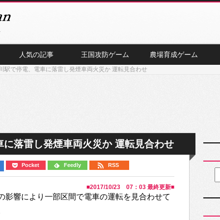
人気の記事
王国攻防ゲーム
農場育成ゲーム
川駅で停電、電車に落雷し発煙車両火災か 運転見合わせ
車に落雷し発煙車両火災か 運転見合わせ
Pocket
Feedly
RSS
■
2017/10/23 07：03
最終更新■
の影響により一部区間で電車の運転を見合わせて
。