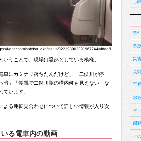
し
事
事
//twitter.com/sotetsu_akb/status/922198902391967744/video/1
災
ということで、現場は騒然としている模様。
芸
電車にカミナリ落ちたんだけど」「二俣川が停
っ暗」「停電で二俣川駅の構内何も見えない」な
不
れています。
お
による運転見合わせについて詳しい情報が入り次
ゲ
感
ている電車内の動画
そ