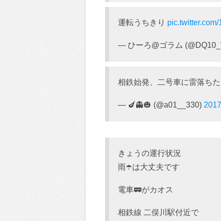
運転うちきり
pic.twitter.co
— ひーろ@ゴラム (@DQ10_
相鉄始発、二号車に雷落ちた
— 🍆👻🎃 (@a01__330)
201
きょうの運行状況
雨☂️は大丈夫です
電車🚃がカオス
相鉄線 二俣川駅付近で