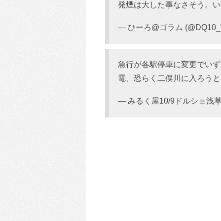
発煙は大した事なさそう。
— ひーろ@ゴラム (@DQ10_
急行が各駅停車に変更でいず
電、恐らく二俣川に入ろうと
— みるく屋10/9ドルショ浅草→終