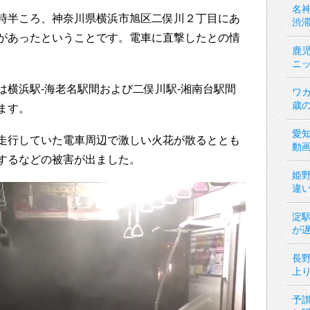
名神
時半ころ、神奈川県横浜市旭区二俣川２丁目にあ
渋
があったということです。電車に直撃したとの情
鹿
ニ
は横浜駅-海老名駅間および二俣川駅-湘南台駅間
ワカ
歳
ます。
愛
走行していた電車周辺で激しい火花が散るととも
動
するなどの被害が出ました。
姫
違
淀
が
長
上
予