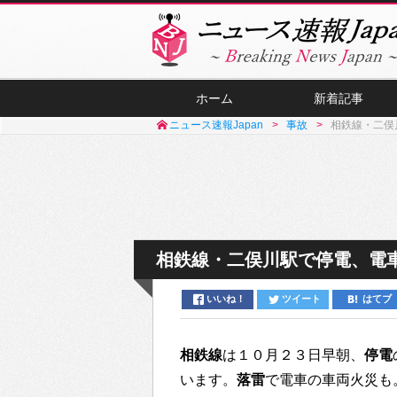
ホーム
新着記事
ニュース速報Japan
事故
相鉄線・二俣
相鉄線・二俣川駅で停電、電
いいね！
ツイート
はてブ
相鉄線
は１０月２３日早朝、
停電
います。
落雷
で電車の車両火災も