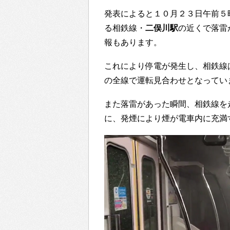
発表によると１０月２３日午前５
る相鉄線・
二俣川駅
の近くで落雷
報もあります。
これにより停電が発生し、相鉄線
の全線で運転見合わせとなってい
また落雷があった瞬間、相鉄線を
に、発煙により煙が電車内に充満