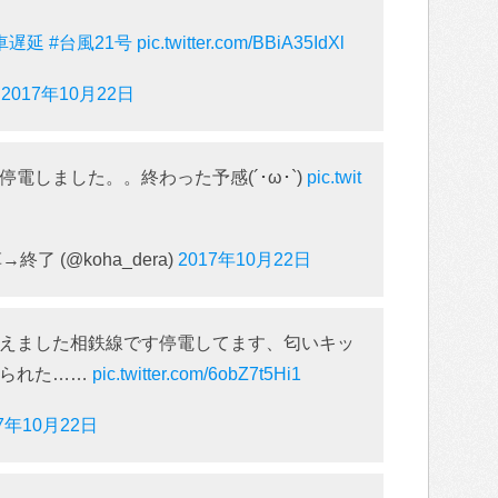
車遅延
#台風21号
pic.twitter.com/BBiA35IdXl
)
2017年10月22日
電しました。。終わった予感(´･ω･`)
pic.twit
了 (@koha_dera)
2017年10月22日
えました相鉄線です停電してます、匂いキッ
やられた……
pic.twitter.com/6obZ7t5Hi1
17年10月22日