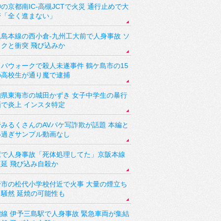
の京都南IC-高槻JCTで火災 通行止めで大
滞「全く進まない」
児島本線の西小倉-九州工大前で人身事故 ソ
ックと衝突 飛び込みか
バウォークで殺人未遂事件 鶴ケ島市の15
の高校生が通り魔で逮捕
知県東海市の城田かずき 女子中学生の暴行
画で炎上 インスタ特定
野みるくさんのAVパケ写詐欺が話題 本編と
い過ぎサンプル動画なし
駅で人身事故「死体処理してた」京阪本線
遅延 飛び込み自殺か
野市の松代小学校付近で火事 大量の煙立ち
り騒然 延焼の可能性も
讃線 伊予三島駅で人身事故 緊急車両が集結