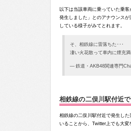
以下は当該車両に乗っていた乗客がT
発生しました」とのアナウンスが
している様子がみてとれます。
そ、相鉄線に雷落ちた･･･
凄い火花散って車内に煙充満
— 鉄道・AKB48関連専門Channel
相鉄線の二俣川駅付近で落
相鉄線の二俣川駅付近で発生した
いることから、Twitter上でも