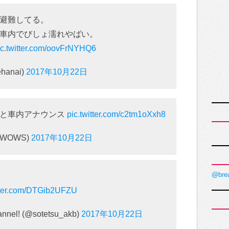
避難してる。
車内でびしょ濡れやばい。
ic.twitter.com/oovFrNYHQ6
anai)
2017年10月22日
災と車内アナウンス
pic.twitter.com/c2tm1oXxh8
WOWS)
2017年10月22日
@bre
itter.com/DTGib2UFZU
! (@sotetsu_akb)
2017年10月22日