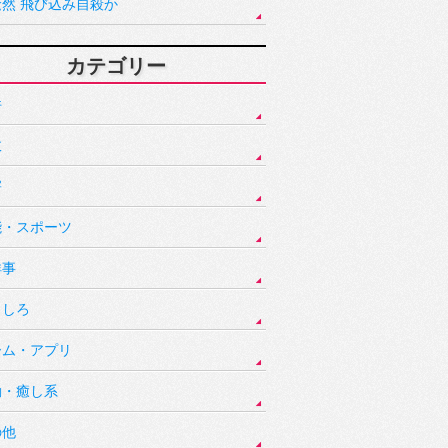
騒然 飛び込み自殺か
カテゴリー
件
故
害
能・スポーツ
祥事
もしろ
ーム・アプリ
動・癒し系
の他