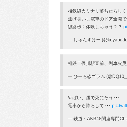
相鉄線カミナリ落ちたらしく
焦げ臭いし電車のドア全開で
線路歩く体験しちゃう？？
p
— しゅんすけー (@koyabudeh
相鉄二俣川駅直前、列車火
— ひーろ@ゴラム (@DQ10_
やばい、煙で死にそう･･･
電車から降ろして･･･
pic.tw
— 鉄道・AKB48関連専門Channel