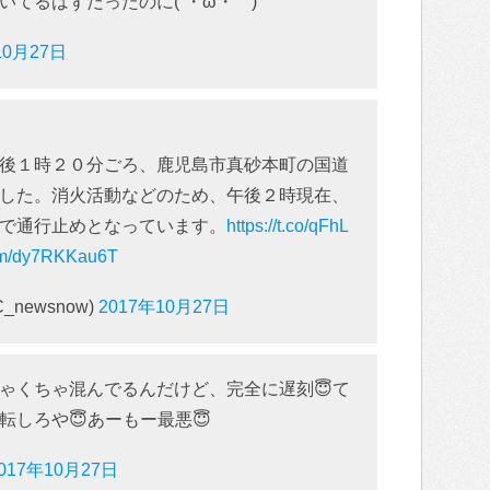
てるはずだったのに(´・ω・｀)
10月27日
後１時２０分ごろ、鹿児島市真砂本町の国道
した。消火活動などのため、午後２時現在、
で通行止めとなっています。
https://t.co/qFhL
com/dy7RKKau6T
newsnow)
2017年10月27日
ゃくちゃ混んでるんだけど、完全に遅刻😇て
しろや😇あーもー最悪😇
017年10月27日