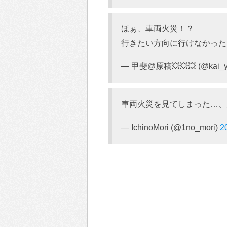
ほぁ、車両火災！？
行きたい方向に行けなかった
— 甲斐@原稿💥💥💥 (@kai_y
車両火災を見てしまった…、
— IchinoMori (@1no_mori)
2