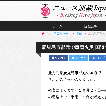
ホーム
新着記事
ニュース速報Japan
事故
鹿児島市郡元
鹿児島市郡元で車両火災 国道
いいね！
ツイート
はてブ
鹿児島県
鹿児島市
郡元の国道で１
きたとの情報が入りました。
発表によりますと１０月２７日午
の道路上で、乗用車１台が燃えて