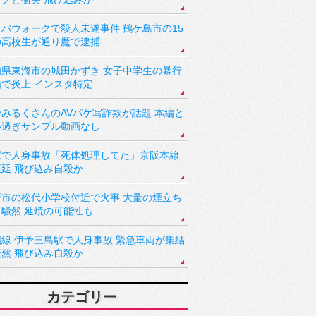
バウォークで殺人未遂事件 鶴ケ島市の15
の高校生が通り魔で逮捕
知県東海市の城田かずき 女子中学生の暴行
画で炎上 インスタ特定
野みるくさんのAVパケ写詐欺が話題 本編と
い過ぎサンプル動画なし
駅で人身事故「死体処理してた」京阪本線
遅延 飛び込み自殺か
野市の松代小学校付近で火事 大量の煙立ち
り騒然 延焼の可能性も
讃線 伊予三島駅で人身事故 緊急車両が集結
騒然 飛び込み自殺か
カテゴリー