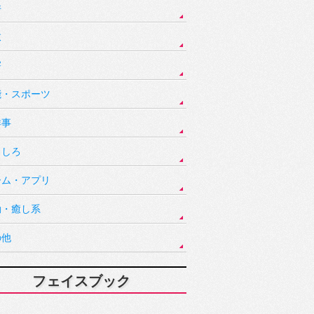
件
故
害
能・スポーツ
祥事
もしろ
ーム・アプリ
動・癒し系
の他
フェイスブック