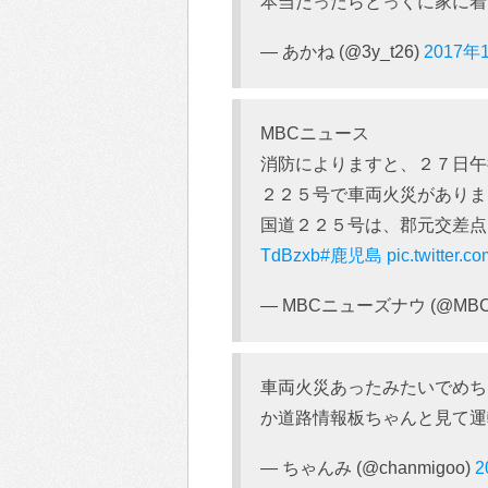
本当だったらとっくに家に着い
— あかね (@3y_t26)
2017年
MBCニュース
消防によりますと、２７日午
２２５号で車両火災がありま
国道２２５号は、郡元交差点
TdBzxb
#鹿児島
pic.twitter.
— MBCニューズナウ (@MBC_
車両火災あったみたいでめち
か道路情報板ちゃんと見て運転
— ちゃんみ (@chanmigoo)
2