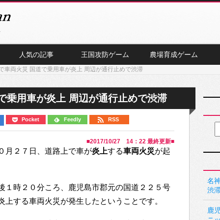
人気の記事
王国攻防ゲーム
農場育成ゲーム
で車両火災 国道で乗用車が炎上 周辺が通行止めで渋滞
で乗用車が炎上 周辺が通行止めで渋滞
Pocket
Feedly
RSS
■
2017/10/27 14：22
最終更新■
０月２７日、道路上で車が
炎上
する
車両火災
が起
名神
後１時２０分ころ、鹿児島市郡元の国道２２５号
渋
炎上する車両火災が発生したということです。
鹿
ニ