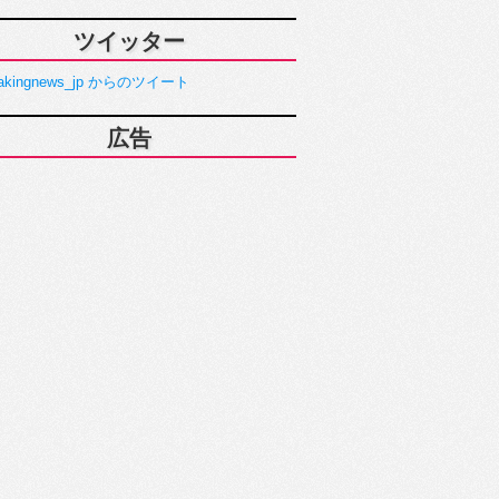
ツイッター
akingnews_jp からのツイート
広告