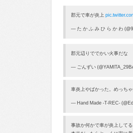
郡元で車が炎上
pic.twitter
— た か ふ み ひ ら か わ (@9
郡元辺りででかい火事だな
— ごんずい (@YAMITA_29B
車炎上やばかった。めっちゃ
— Hand Made -T-REC- (@E
事故か何かで車が炎上してるら