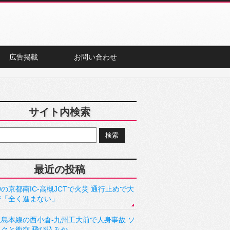
広告掲載
お問い合わせ
サイト内検索
最近の投稿
の京都南IC-高槻JCTで火災 通行止めで大
滞「全く進まない」
児島本線の西小倉-九州工大前で人身事故 ソ
ックと衝突 飛び込みか