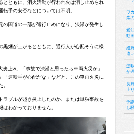
るとともに、消火活動が行われ火は消し止められ
運転手の安否などについては不明。
ワカ
歳
元の国道の一部が通行止めになり、渋滞が発生し
愛
動
の黒煙が上がるとともに、通行人が心配そうに様
姫
違
淀
車が大炎上w」「事故で渋滞と思ったら車両火災か」
が
」「運転手が心配だな」などと、この車両火災に
長
た。
上
トラブルが起き炎上したのか、または単独事故を
予
報はわかっておりません。
し