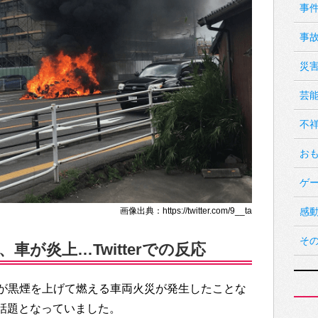
事
事
災
芸
不
お
ゲ
画像出典：https://twitter.com/9__ta
感
そ
車が炎上…Twitterでの反応
が黒煙を上げて燃える車両火災が発生したことな
変な話題となっていました。