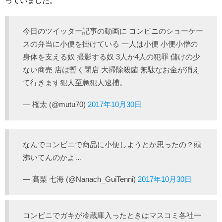
っていました。
今日のツイッター記事の動画に コンビニのショーケー
スの弁当に小便を掛けている 一人は小便 小便小僧の
身体を支える奴 撮影する奴 3人か4人の犯罪 儲けの少
ない商売 店は暫く閉店 大掃除殺菌 無駄なお金が消え
て行きます犯人至急犯人逮捕。
— 権太 (@mutu70)
2017年10月30日
なんでコンビニで商品に小便しようとか思ったの？頭
沸いてんのかよ…
— 髙梨 七海 (@Nanach_GuiTenni)
2017年10月30日
コンビニでガキが冷蔵庫入ったときはマスコミ各社一