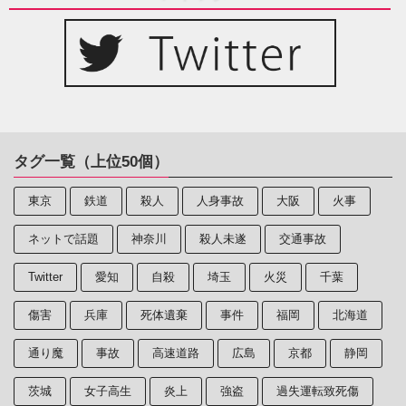
タグ一覧（上位50個）
東京
鉄道
殺人
人身事故
大阪
火事
ネットで話題
神奈川
殺人未遂
交通事故
Twitter
愛知
自殺
埼玉
火災
千葉
傷害
兵庫
死体遺棄
事件
福岡
北海道
通り魔
事故
高速道路
広島
京都
静岡
茨城
女子高生
炎上
強盗
過失運転致死傷