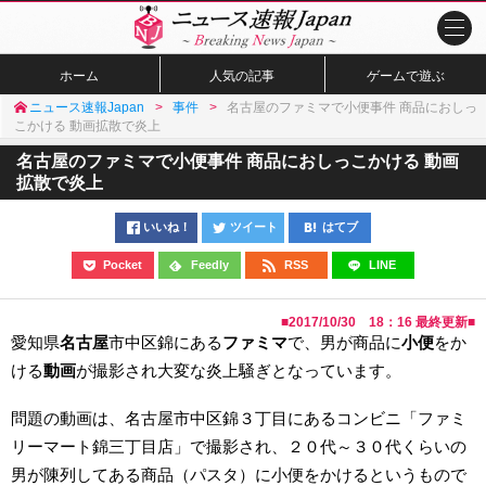
ホーム
人気の記事
ゲームで遊ぶ
ニュース速報Japan
事件
名古屋のファミマで小便事件 商品におしっ
こかける 動画拡散で炎上
名古屋のファミマで小便事件 商品におしっこかける 動画
拡散で炎上
いいね！
ツイート
はてブ
Pocket
Feedly
RSS
LINE
■
2017/10/30 18：16
最終更新■
愛知県
名古屋
市中区錦にある
ファミマ
で、男が商品に
小便
をか
ける
動画
が撮影され大変な炎上騒ぎとなっています。
問題の動画は、名古屋市中区錦３丁目にあるコンビニ「ファミ
リーマート錦三丁目店」で撮影され、２０代～３０代くらいの
男が陳列してある商品（パスタ）に小便をかけるというもので