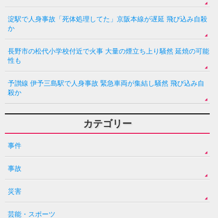
淀駅で人身事故「死体処理してた」京阪本線が遅延 飛び込み自殺
か
長野市の松代小学校付近で火事 大量の煙立ち上り騒然 延焼の可能
性も
予讃線 伊予三島駅で人身事故 緊急車両が集結し騒然 飛び込み自
殺か
カテゴリー
事件
事故
災害
芸能・スポーツ