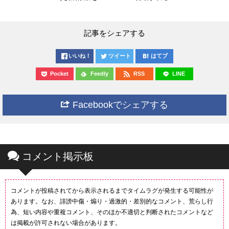
記事をシェアする
いいね！
ツイート
はてブ
Pocket
Feedly
RSS
LINE
Facebookでシェアする
コメント掲示板
コメントが投稿されてから表示されるまでタイムラグが発生する可能性が
あります。なお、誹謗中傷・煽り・過激的・差別的なコメント、荒らし行
為、短い内容や重複コメント、そのほか不適切と判断されたコメントなど
は掲載が許可されない場合があります。