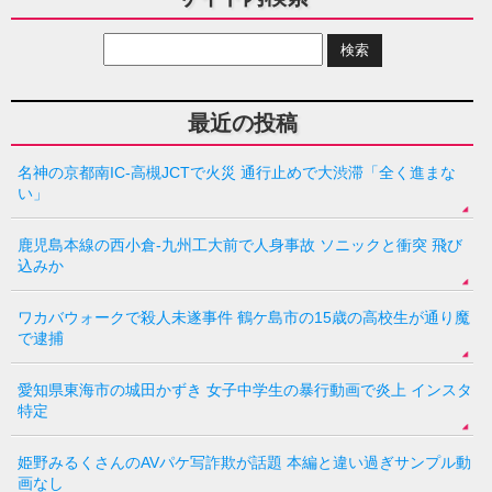
最近の投稿
名神の京都南IC-高槻JCTで火災 通行止めで大渋滞「全く進まな
い」
鹿児島本線の西小倉-九州工大前で人身事故 ソニックと衝突 飛び
込みか
ワカバウォークで殺人未遂事件 鶴ケ島市の15歳の高校生が通り魔
で逮捕
愛知県東海市の城田かずき 女子中学生の暴行動画で炎上 インスタ
特定
姫野みるくさんのAVパケ写詐欺が話題 本編と違い過ぎサンプル動
画なし