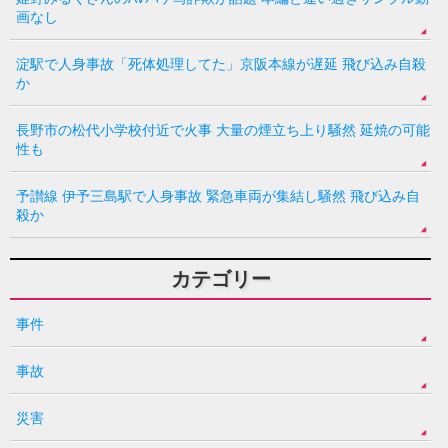
画なし
淀駅で人身事故「死体処理してた」京阪本線が遅延 飛び込み自殺
か
長野市の松代小学校付近で火事 大量の煙立ち上り騒然 延焼の可能
性も
予讃線 伊予三島駅で人身事故 緊急車両が集結し騒然 飛び込み自
殺か
カテゴリー
事件
事故
災害