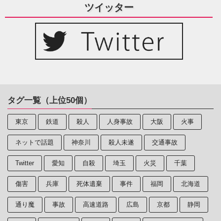
ツイッター
タグ一覧（上位50個）
東京
鉄道
殺人
人身事故
大阪
火事
ネットで話題
神奈川
殺人未遂
交通事故
Twitter
愛知
自殺
埼玉
火災
千葉
傷害
兵庫
死体遺棄
事件
福岡
北海道
通り魔
事故
高速道路
広島
京都
静岡