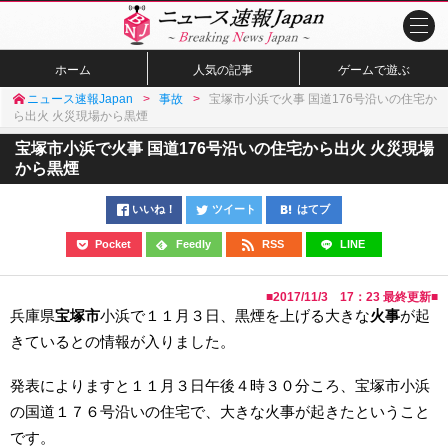
ホーム
人気の記事
ゲームで遊ぶ
ニュース速報Japan
事故
宝塚市小浜で火事 国道176号沿いの住宅か
ら出火 火災現場から黒煙
宝塚市小浜で火事 国道176号沿いの住宅から出火 火災現場
から黒煙
いいね！
ツイート
はてブ
Pocket
Feedly
RSS
LINE
■
2017/11/3 17：23
最終更新■
兵庫県
宝塚市
小浜で１１月３日、黒煙を上げる大きな
火事
が起
きているとの情報が入りました。
発表によりますと１１月３日午後４時３０分ころ、宝塚市小浜
の国道１７６号沿いの住宅で、大きな火事が起きたということ
です。