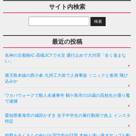
サイト内検索
最近の投稿
名神の京都南IC-高槻JCTで火災 通行止めで大渋滞「全く進まな
い」
鹿児島本線の西小倉-九州工大前で人身事故 ソニックと衝突 飛び
込みか
ワカバウォークで殺人未遂事件 鶴ケ島市の15歳の高校生が通り魔
で逮捕
愛知県東海市の城田かずき 女子中学生の暴行動画で炎上 インスタ
特定
姫野みるくさんのAVパケ写詐欺が話題 本編と違い過ぎサンプル動