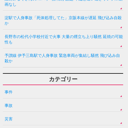
画なし
淀駅で人身事故「死体処理してた」京阪本線が遅延 飛び込み自殺
か
長野市の松代小学校付近で火事 大量の煙立ち上り騒然 延焼の可能
性も
予讃線 伊予三島駅で人身事故 緊急車両が集結し騒然 飛び込み自
殺か
カテゴリー
事件
事故
災害