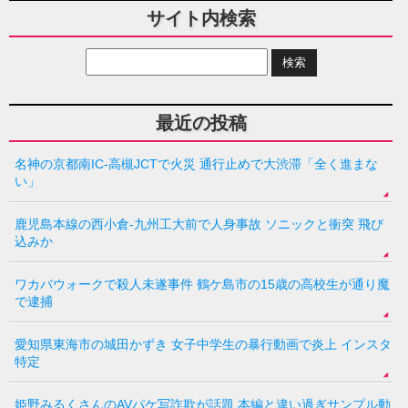
サイト内検索
最近の投稿
名神の京都南IC-高槻JCTで火災 通行止めで大渋滞「全く進まな
い」
鹿児島本線の西小倉-九州工大前で人身事故 ソニックと衝突 飛び
込みか
ワカバウォークで殺人未遂事件 鶴ケ島市の15歳の高校生が通り魔
で逮捕
愛知県東海市の城田かずき 女子中学生の暴行動画で炎上 インスタ
特定
姫野みるくさんのAVパケ写詐欺が話題 本編と違い過ぎサンプル動