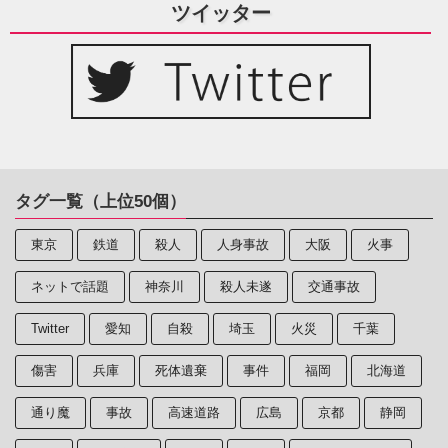
ツイッター
タグ一覧（上位50個）
東京
鉄道
殺人
人身事故
大阪
火事
ネットで話題
神奈川
殺人未遂
交通事故
Twitter
愛知
自殺
埼玉
火災
千葉
傷害
兵庫
死体遺棄
事件
福岡
北海道
通り魔
事故
高速道路
広島
京都
静岡