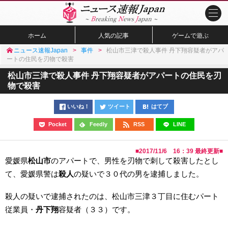
ホーム
人気の記事
ゲームで遊ぶ
ニュース速報Japan
事件
松山市三津で殺人事件 丹下翔容疑者がアパ
ートの住民を刃物で殺害
松山市三津で殺人事件 丹下翔容疑者がアパートの住民を刃
物で殺害
いいね！
ツイート
はてブ
Pocket
Feedly
RSS
LINE
■
2017/11/6 16：39
最終更新■
愛媛県
松山市
のアパートで、男性を刃物で刺して殺害したとし
て、愛媛県警は
殺人
の疑いで３０代の男を逮捕しました。
殺人の疑いで逮捕されたのは、松山市三津３丁目に住むパート
従業員・
丹下翔
容疑者（３３）です。