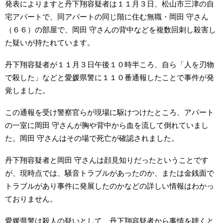
発表によりますと丹下翔容疑者は１１月３日、松山市三津の自
宅アパートで、同アパートの同じ階に住む無職・岡田 守さん
（６６）の部屋で、岡田 守さんの背中などを複数回刺し殺害し
た疑いが持たれています。
丹下翔容疑者が１１月３日午後１０時半ころ、自ら「人を刃物
で殺した」などと愛媛県警に１１０番通報したことで事件が発
覚しました。
この通報を受け警察官らが現場に駆けつけたところ、アパート
の一室に岡田 守さんが胸や背中から血を流して倒れていまし
た。岡田 守さんはその場で死亡が確認されました。
丹下翔容疑者と岡田 守さんは顔見知りだったということです
が、現時点では、騒音トラブルがあったのか、または金銭面で
トラブルがあり事件に発展したのかなどの詳しい情報はわかっ
ておりません。
愛媛県警は殺人の疑いとして、丹下翔容疑者から事情を聴くと