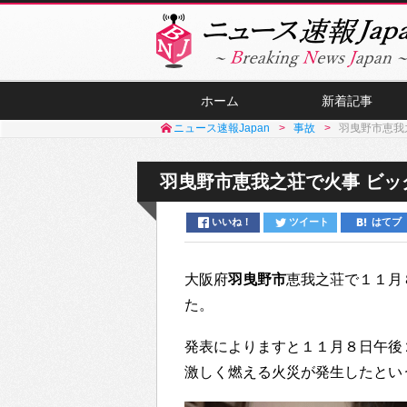
ホーム
新着記事
ニュース速報Japan
事故
羽曳野市恵我
羽曳野市恵我之荘で火事 ビ
いいね！
ツイート
はてブ
大阪府
羽曳野市
恵我之荘で１１月
た。
発表によりますと１１月８日午後
激しく燃える火災が発生したとい