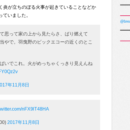
く炎が立ちのぼる火事が起きていることなどか
なっていました。
@bre
て思って家の上から見たらさ、ばり燃えて
当やで。羽曳野のビックエコーの近くのとこ
ばいでこれ。火がめっちゃくっきり見えんね
KFY0Qz2v
2017年11月8日
.twitter.com/nFX9lT48HA
00)
2017年11月8日