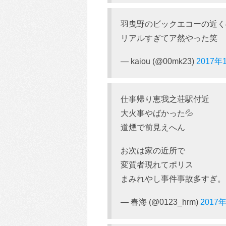
羽曳野のビックエコーの近く
リアルすぎてア然やった笑
— kaiou (@00mk23)
2017年
仕事帰り恵我之荘駅付近
大火事やばかった💦
道煙で前見えへん
お次は家の近所で
変質者現れてポリス
まみれやし事件事故多すぎ。
— 春海 (@0123_hrm)
2017