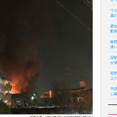
ワカ
歳
愛
動
姫
違
淀
が
長
上
予
し