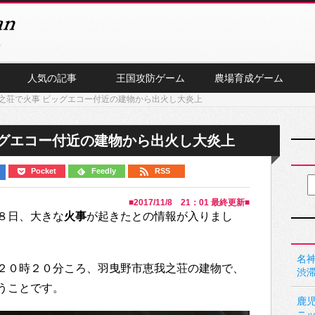
人気の記事
王国攻防ゲーム
農場育成ゲーム
之荘で火事 ビッグエコー付近の建物から出火し大炎上
ッグエコー付近の建物から出火し大炎上
Pocket
Feedly
RSS
■
2017/11/8 21：01
最終更新■
８日、大きな
火事
が起きたとの情報が入りまし
名神
２０時２０分ころ、羽曳野市恵我之荘の建物で、
渋
うことです。
鹿
ニ