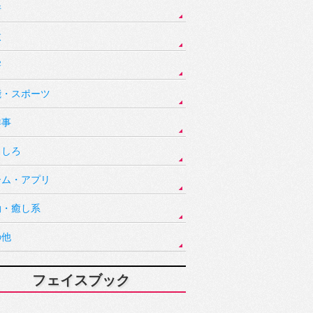
件
故
害
能・スポーツ
祥事
もしろ
ーム・アプリ
動・癒し系
の他
フェイスブック