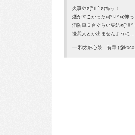
火事やฅ(º ﾛ º ฅ)怖っ！
煙がすごかったฅ(º ﾛ º ฅ)怖
消防車６台ぐらい集結ฅ(º ﾛ º 
怪我人とか出ませんように…(⑉꒦ິ
— 和太鼓心鼓 有華 (@koco_y