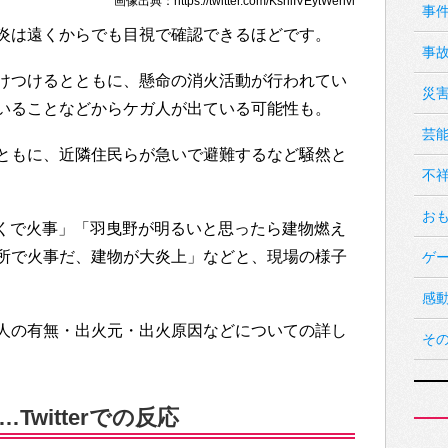
画像出典：https://twitter.com/KsrliIVEytWenvl
事
炎は遠くからでも目視で確認できるほどです。
事
けつけるとともに、懸命の消火活動が行われてい
災
いることなどからケガ人が出ている可能性も。
芸
ともに、近隣住民らが急いで避難するなど騒然と
不
お
ーの近くで火事」「羽曳野が明るいと思ったら建物燃え
所で火事だ、建物が大炎上」などと、現場の様子
ゲ
感
人の有無・出火元・出火原因などについての詳し
そ
witterでの反応