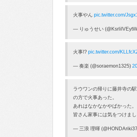
火事やん
pic.twitter.com/Js
— りゅうせい (@KsrliIVEytW
火事!?
pic.twitter.com/KLLfcX
— 奏楽 (@soraemon1325)
2
ラウワンの帰りに藤井寺の駅
の方で火事あった。
あれはなかなかやばかった。
皆さん家事には気をつけま
— 三浪 理暉 (@HONDAriki3