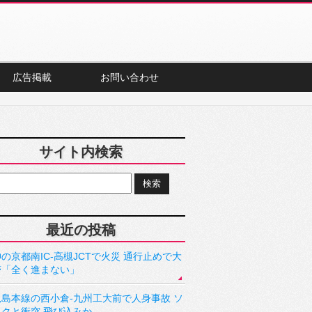
広告掲載
お問い合わせ
サイト内検索
最近の投稿
の京都南IC-高槻JCTで火災 通行止めで大
滞「全く進まない」
児島本線の西小倉-九州工大前で人身事故 ソ
ックと衝突 飛び込みか