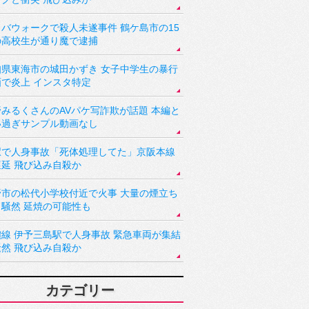
バウォークで殺人未遂事件 鶴ケ島市の15
の高校生が通り魔で逮捕
知県東海市の城田かずき 女子中学生の暴行
画で炎上 インスタ特定
野みるくさんのAVパケ写詐欺が話題 本編と
い過ぎサンプル動画なし
駅で人身事故「死体処理してた」京阪本線
遅延 飛び込み自殺か
野市の松代小学校付近で火事 大量の煙立ち
り騒然 延焼の可能性も
讃線 伊予三島駅で人身事故 緊急車両が集結
騒然 飛び込み自殺か
カテゴリー