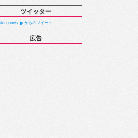
ツイッター
akingnews_jp からのツイート
広告