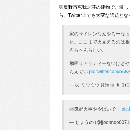
羽曳野市恵我之荘の建物で、激し
ら、Twitter上でも大変な話題と
家のサイレンなんやろーなっ
た。ここまで火見えるのは相
ろらへんらしい。
動画リアリティーないけどや
んえぐい
pic.twitter.com/bA
— 羽 ミウミウ (@miu_k_1)
羽曳野火事ややばいで！
pic
— じょうの (@jjoonnoo0071