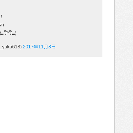
っ！
ฅ)
^꒦ິ⑉)
uka618)
2017年11月8日