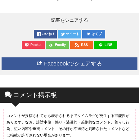
記事をシェアする
いいね！
ツイート
はてブ
Pocket
Feedly
RSS
LINE
Facebookでシェアする
コメント掲示板
コメントが投稿されてから表示されるまでタイムラグが発生する可能性が
あります。なお、誹謗中傷・煽り・過激的・差別的なコメント、荒らし行
為、短い内容や重複コメント、そのほか不適切と判断されたコメントなど
は掲載が許可されない場合があります。