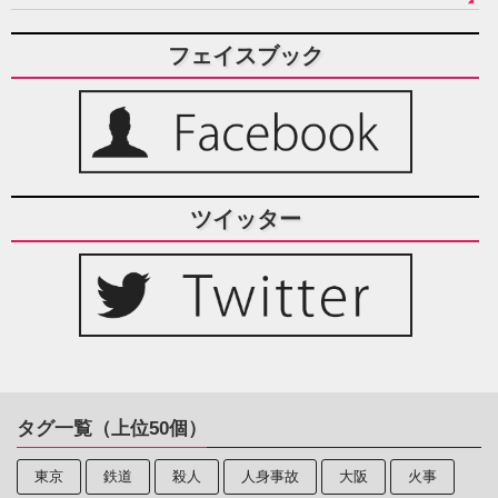
フェイスブック
ツイッター
タグ一覧（上位50個）
東京
鉄道
殺人
人身事故
大阪
火事