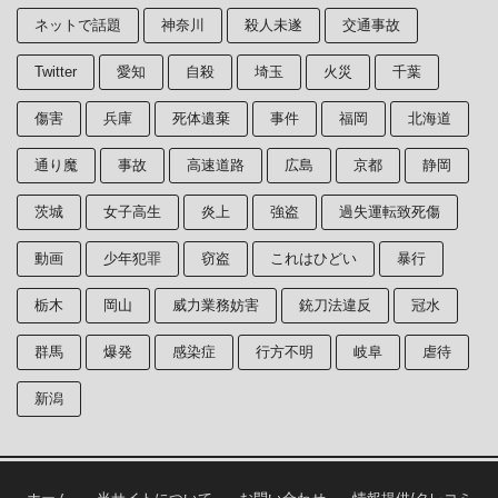
ネットで話題
神奈川
殺人未遂
交通事故
Twitter
愛知
自殺
埼玉
火災
千葉
傷害
兵庫
死体遺棄
事件
福岡
北海道
通り魔
事故
高速道路
広島
京都
静岡
茨城
女子高生
炎上
強盗
過失運転致死傷
動画
少年犯罪
窃盗
これはひどい
暴行
栃木
岡山
威力業務妨害
銃刀法違反
冠水
群馬
爆発
感染症
行方不明
岐阜
虐待
新潟