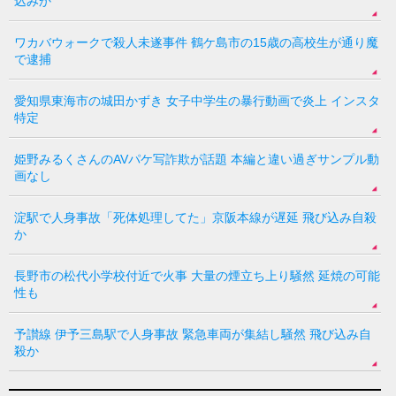
込みか
ワカバウォークで殺人未遂事件 鶴ケ島市の15歳の高校生が通り魔
で逮捕
愛知県東海市の城田かずき 女子中学生の暴行動画で炎上 インスタ
特定
姫野みるくさんのAVパケ写詐欺が話題 本編と違い過ぎサンプル動
画なし
淀駅で人身事故「死体処理してた」京阪本線が遅延 飛び込み自殺
か
長野市の松代小学校付近で火事 大量の煙立ち上り騒然 延焼の可能
性も
予讃線 伊予三島駅で人身事故 緊急車両が集結し騒然 飛び込み自
殺か