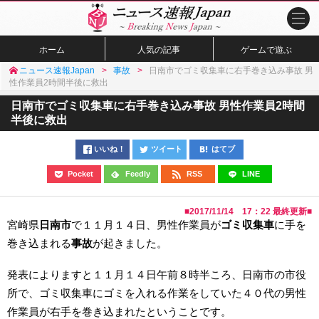
ホーム
人気の記事
ゲームで遊ぶ
ニュース速報Japan
事故
日南市でゴミ収集車に右手巻き込み事故 男
性作業員2時間半後に救出
日南市でゴミ収集車に右手巻き込み事故 男性作業員2時間
半後に救出
いいね！
ツイート
はてブ
Pocket
Feedly
RSS
LINE
■
2017/11/14 17：22
最終更新■
宮崎県
日南市
で１１月１４日、男性作業員が
ゴミ収集車
に手を
巻き込まれる
事故
が起きました。
発表によりますと１１月１４日午前８時半ころ、日南市の市役
所で、ゴミ収集車にゴミを入れる作業をしていた４０代の男性
作業員が右手を巻き込まれたということです。