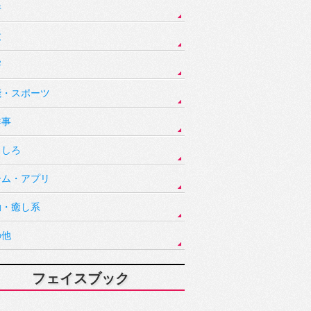
件
故
害
能・スポーツ
祥事
もしろ
ーム・アプリ
動・癒し系
の他
フェイスブック