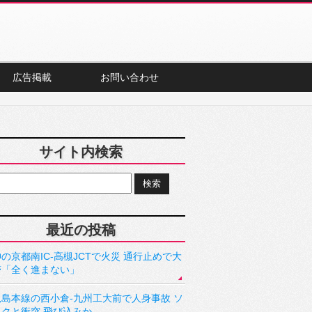
広告掲載
お問い合わせ
サイト内検索
最近の投稿
の京都南IC-高槻JCTで火災 通行止めで大
滞「全く進まない」
児島本線の西小倉-九州工大前で人身事故 ソ
ックと衝突 飛び込みか