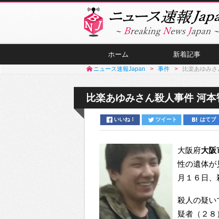
ホーム
新着記事
ニュース速報Japan
事件
比楽あゆみさ
比楽あゆみさん殺人事件 河本
いいね！
ツイート
はてブ
大阪府
大阪
性の遺体が
月１６日、
殺人の疑い
疑者（２８