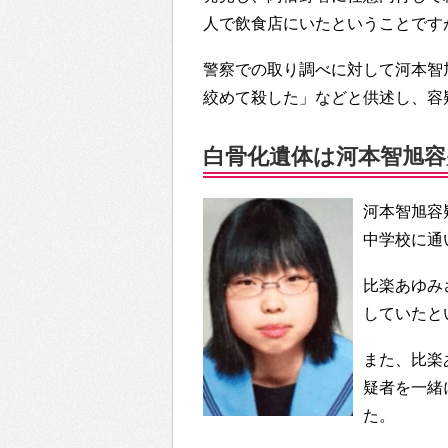
人で飲食店にいたということです
警察での取り調べに対して河本智
絞めて殺した」などと供述し、容
白骨化遺体は河本智旭容
河本智旭容
中学校に通
比楽あゆみ
していたと
また、比楽
疑者を一緒
た。