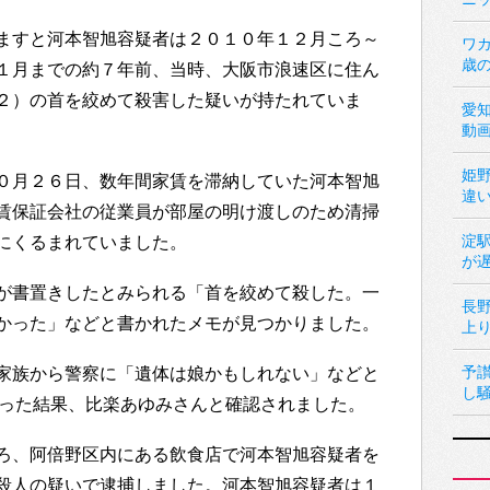
ますと河本智旭容疑者は２０１０年１２月ころ～
ワカ
歳
１月までの約７年前、当時、大阪市浪速区に住ん
２）の首を絞めて殺害した疑いが持たれていま
愛
動
姫
０月２６日、数年間家賃を滞納していた河本智旭
違
賃保証会社の従業員が部屋の明け渡しのため清掃
淀
にくるまれていました。
が
が書置きしたとみられる「首を絞めて殺した。一
長
かった」などと書かれたメモが見つかりました。
上
予
家族から警察に「遺体は娘かもしれない」などと
し
行った結果、比楽あゆみさんと確認されました。
ろ、阿倍野区内にある飲食店で河本智旭容疑者を
殺人の疑いで逮捕しました。河本智旭容疑者は１