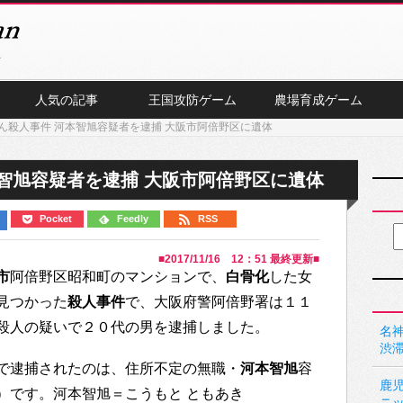
人気の記事
王国攻防ゲーム
農場育成ゲーム
ん殺人事件 河本智旭容疑者を逮捕 大阪市阿倍野区に遺体
智旭容疑者を逮捕 大阪市阿倍野区に遺体
Pocket
Feedly
RSS
■
2017/11/16 12：51
最終更新■
市
阿倍野区昭和町のマンションで、
白骨化
した女
見つかった
殺人事件
で、大阪府警阿倍野署は１１
殺人の疑いで２０代の男を逮捕しました。
名神
渋
で逮捕されたのは、住所不定の無職・
河本智旭
容
鹿
）です。河本智旭＝こうもと ともあき
ニ