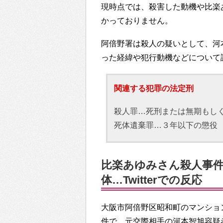
現時点では、殺害した動機や比楽
かっておりません。
阿倍野署は殺人の疑いとして、河
った経緯や犯行動機などについて
関連する犯罪の法定刑
殺人罪…死刑または無期もし
死体遺棄罪…３年以下の懲役
比楽あゆみさん殺人事件
体…Twitterでの反応
大阪市阿倍野区昭和町のマンショ
件で、元交際相手の河本智旭容疑者