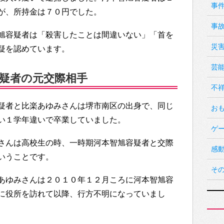
事
が、所持金は７０円でした。
事
旭容疑者は「殺害したことは間違いない」「首を
災
疑を認めています。
芸
疑者の元交際相手
不
疑者と比楽あゆみさんは堺市南区の出身で、同じ
お
い１学年違いで卒業していました。
ゲ
さんは高校生の時、一時期河本智旭容疑者と交際
感
いうことです。
そ
あゆみさんは２０１０年１２月ころに河本智旭容
に役所を訪れて以降、行方不明になっていまし