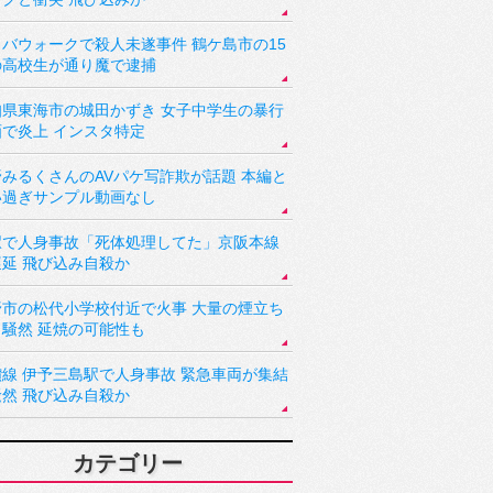
バウォークで殺人未遂事件 鶴ケ島市の15
の高校生が通り魔で逮捕
知県東海市の城田かずき 女子中学生の暴行
画で炎上 インスタ特定
野みるくさんのAVパケ写詐欺が話題 本編と
い過ぎサンプル動画なし
駅で人身事故「死体処理してた」京阪本線
遅延 飛び込み自殺か
野市の松代小学校付近で火事 大量の煙立ち
り騒然 延焼の可能性も
讃線 伊予三島駅で人身事故 緊急車両が集結
騒然 飛び込み自殺か
カテゴリー