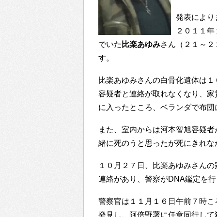
発表により
２０１１年
でいた
比楽あゆみ
さん（２１～２
す。
比楽あゆみさんの白骨化遺体は１
容疑者と連絡が取れなくなり、家
に入ったところ、ベランダで布団
また、室内からは河本智旭容疑者
緒に死のうと思ったが死にきれな
１０月２７日、比楽あゆみさんの
連絡があり、警察がDNA鑑定を
警察官は１１月１６日午前７時こ
発見し、阿倍野署に任意同行して