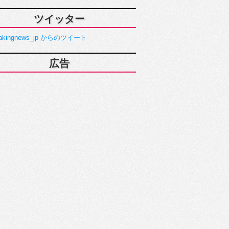
ツイッター
akingnews_jp からのツイート
広告