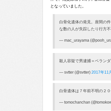
となっていました。
白骨化遺体の発見。座間の件
な数の人が失踪したり行方不
— mac_urayama (@pooh_ur
殺人容疑で男逮捕＝ベランダ
— svtter (@svtter)
2017年11
白骨遺体は７年前不明の２０
— tomochanchan (@tomoko