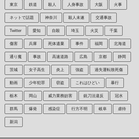
東京
鉄道
殺人
人身事故
大阪
火事
ネットで話題
神奈川
殺人未遂
交通事故
Twitter
愛知
自殺
埼玉
火災
千葉
傷害
兵庫
死体遺棄
事件
福岡
北海道
通り魔
事故
高速道路
広島
京都
静岡
茨城
女子高生
炎上
強盗
過失運転致死傷
動画
少年犯罪
窃盗
これはひどい
暴行
栃木
岡山
威力業務妨害
銃刀法違反
冠水
群馬
爆発
感染症
行方不明
岐阜
虐待
新潟