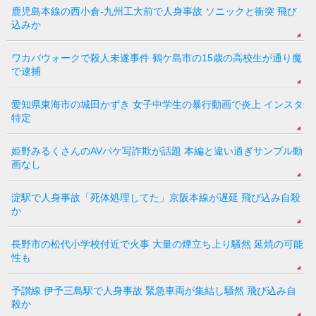
鹿児島本線の西小倉-九州工大前で人身事故 ソニックと衝突 飛び
込みか
ワカバウォークで殺人未遂事件 鶴ケ島市の15歳の高校生が通り魔
で逮捕
愛知県東海市の城田かずき 女子中学生の暴行動画で炎上 インスタ
特定
姫野みるくさんのAVパケ写詐欺が話題 本編と違い過ぎサンプル動
画なし
淀駅で人身事故「死体処理してた」京阪本線が遅延 飛び込み自殺
か
長野市の松代小学校付近で火事 大量の煙立ち上り騒然 延焼の可能
性も
予讃線 伊予三島駅で人身事故 緊急車両が集結し騒然 飛び込み自
殺か