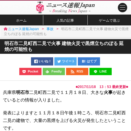
ホーム
人気の記事
ゲームで遊ぶ
ニュース速報Japan
事故
明石市二見町西二見で火事 建物火災で黒煙
立ちのぼる 延焼の可能性も
明石市二見町西二見で火事 建物火災で黒煙立ちのぼる 延
焼の可能性も
いいね！
ツイート
はてブ
Pocket
Feedly
RSS
LINE
■
2017/11/18 13：53
最終更新■
兵庫県
明石市
二見町西二見で１１月１８日、大きな
火事
が起き
ているとの情報が入りました。
発表によりますと１１月１８日午後１時ころ、明石市二見町西
二見の建物で、大量の黒煙を上げる火災が発生したということ
です。