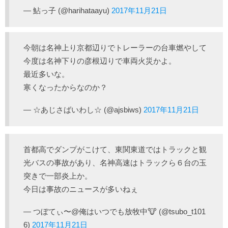
— 鮎っ子 (@harihataayu)
2017年11月21日
今朝は名神上り京都辺りでトレーラーの台車燃やして
今度は名神下りの彦根辺りで車両火災かよ。
最近多いな。
寒くなったからなのか？
— ☆あじさばいわし☆ (@ajsbiws)
2017年11月21日
首都高でダンプがこけて、東関東道ではトラックと観
光バスの事故があり、名神高速はトラックら６台の玉
突きで一部炎上か。
今日は事故のニュースが多いねぇ
— つぼてぃ〜@俺はいつでも放牧中🐮 (@tsubo_t101
6)
2017年11月21日