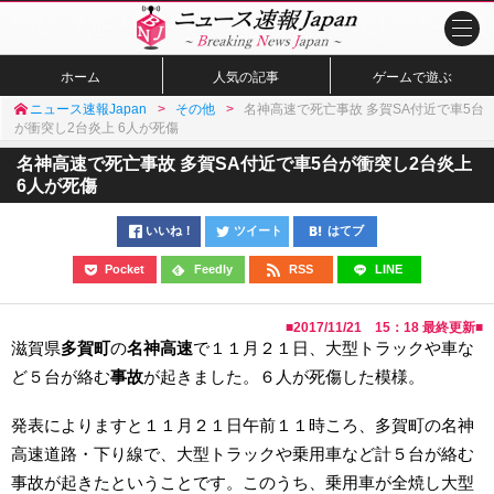
ホーム
人気の記事
ゲームで遊ぶ
ニュース速報Japan
その他
名神高速で死亡事故 多賀SA付近で車5台
が衝突し2台炎上 6人が死傷
名神高速で死亡事故 多賀SA付近で車5台が衝突し2台炎上
6人が死傷
いいね！
ツイート
はてブ
Pocket
Feedly
RSS
LINE
■
2017/11/21 15：18
最終更新■
滋賀県
多賀町
の
名神高速
で１１月２１日、大型トラックや車な
ど５台が絡む
事故
が起きました。６人が死傷した模様。
発表によりますと１１月２１日午前１１時ころ、多賀町の名神
高速道路・下り線で、大型トラックや乗用車など計５台が絡む
事故が起きたということです。このうち、乗用車が全焼し大型