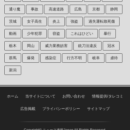
通り魔
事故
高速道路
広島
京都
静岡
茨城
女子高生
炎上
強盗
過失運転致死傷
動画
少年犯罪
窃盗
これはひどい
暴行
栃木
岡山
威力業務妨害
銃刀法違反
冠水
群馬
爆発
感染症
行方不明
岐阜
虐待
新潟
ホーム
当サイトについて
お問い合わせ
情報提供/タレコミ
広告掲載
プライバシーポリシー
サイトマップ
Copyright© ニュース速報Japan All Rights Reserved.