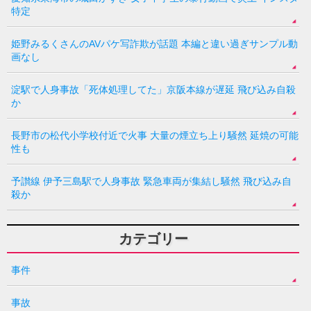
特定
姫野みるくさんのAVパケ写詐欺が話題 本編と違い過ぎサンプル動
画なし
淀駅で人身事故「死体処理してた」京阪本線が遅延 飛び込み自殺
か
長野市の松代小学校付近で火事 大量の煙立ち上り騒然 延焼の可能
性も
予讃線 伊予三島駅で人身事故 緊急車両が集結し騒然 飛び込み自
殺か
カテゴリー
事件
事故