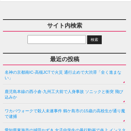
サイト内検索
最近の投稿
名神の京都南IC-高槻JCTで火災 通行止めで大渋滞「全く進まな
い」
鹿児島本線の西小倉-九州工大前で人身事故 ソニックと衝突 飛び
込みか
ワカバウォークで殺人未遂事件 鶴ケ島市の15歳の高校生が通り魔
で逮捕
愛知県東海市の城田かずき 女子中学生の暴行動画で炎上 インスタ