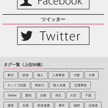
ツイッター
タグ一覧（上位50個）
東京
鉄道
殺人
人身事故
大阪
火事
ネットで話題
神奈川
殺人未遂
交通事故
Twitter
愛知
自殺
埼玉
火災
千葉
傷害
兵庫
死体遺棄
事件
福岡
北海道