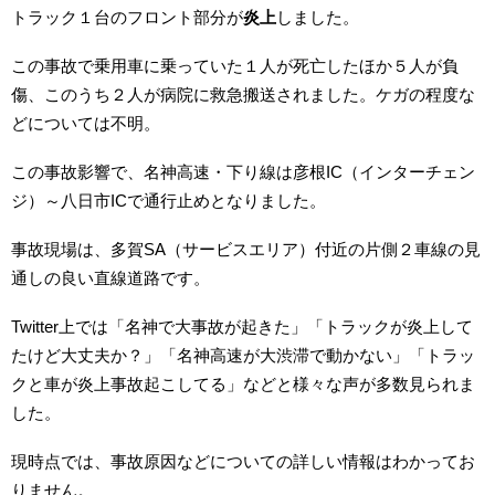
トラック１台のフロント部分が
炎上
しました。
この事故で乗用車に乗っていた１人が死亡したほか５人が負
傷、このうち２人が病院に救急搬送されました。ケガの程度な
どについては不明。
この事故影響で、名神高速・下り線は彦根IC（インターチェン
ジ）～八日市ICで通行止めとなりました。
事故現場は、多賀SA（サービスエリア）付近の片側２車線の見
通しの良い直線道路です。
Twitter上では「名神で大事故が起きた」「トラックが炎上して
たけど大丈夫か？」「名神高速が大渋滞で動かない」「トラッ
クと車が炎上事故起こしてる」などと様々な声が多数見られま
した。
現時点では、事故原因などについての詳しい情報はわかってお
りません。