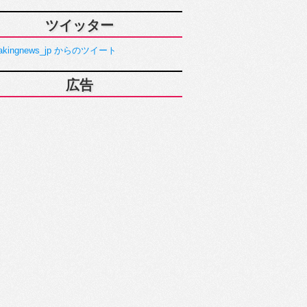
ツイッター
akingnews_jp からのツイート
広告