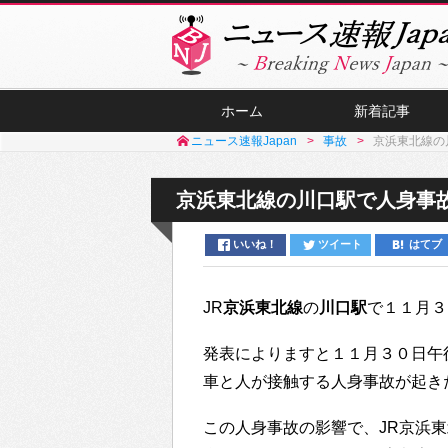
ホーム
新着記事
ニュース速報Japan
事故
京浜東北線の
京浜東北線の川口駅で人身事
いいね！
ツイート
はてブ
JR
京浜東北線
の
川口駅
で１１月３
発表によりますと１１月３０日午
車と人が接触する人身事故が起き
この人身事故の影響で、JR京浜