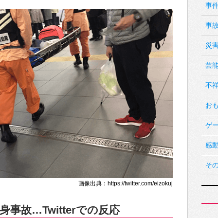
事
事
災
芸
不
お
ゲ
感
そ
画像出典：https://twitter.com/eizokuj
事故…Twitterでの反応