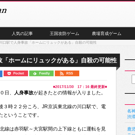
人気の記事
王国攻防ゲーム
農場育成ゲーム
川口駅で人身事故「ホームにリュックがある」自殺の可能性
故「ホームにリュックがある」自殺の可能性
Pocket
Feedly
RSS
■
2017/11/30 17：16
最終更新■
０日、
人身事故
が起きたとの情報が入りました。
後３時２２分ころ、JR京浜東北線の川口駅で、電
名神
たということです。
渋
東北線は赤羽駅～大宮駅間の上下線ともに運転を見
鹿
ニ