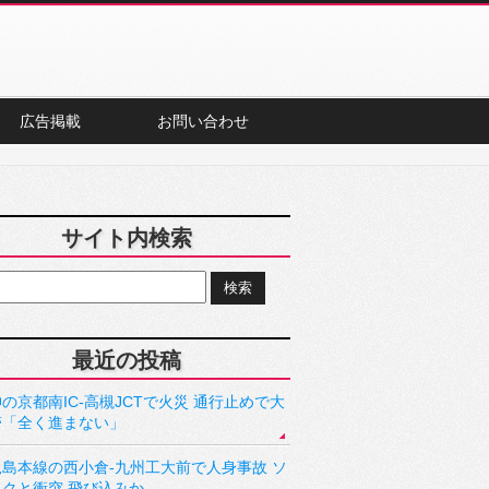
広告掲載
お問い合わせ
サイト内検索
最近の投稿
の京都南IC-高槻JCTで火災 通行止めで大
滞「全く進まない」
児島本線の西小倉-九州工大前で人身事故 ソ
ックと衝突 飛び込みか