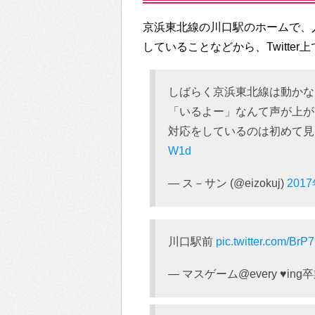
京浜東北線の川口駅のホームで、
していることなどから、Twitte
しばらく京浜東北線は動かな
「いるよー」なんて声が上が
対応をしているのは初めて
W1d
— ス－サン (@eizokuj)
201
川口駅前
pic.twitter.com/Br
— マスゲーム@every ♥ing卒