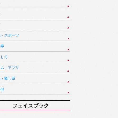
件
故
害
能・スポーツ
祥事
もしろ
ーム・アプリ
動・癒し系
の他
フェイスブック