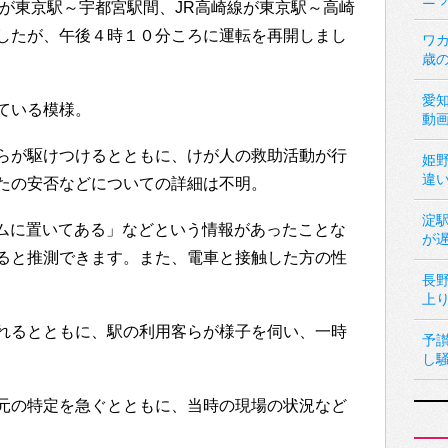
線が東京駅～宇都宮駅間、JR高崎線が東京駅～高崎
したが、午後４時１０分ころに運転を再開しまし
ワカ
歳
愛
ている模様。
動
らが駆けつけるとともに、けが人の救助活動が行
姫
違
たの安否などについての詳細は不明。
淀
けホームに置いてある」などという情報があったことな
が
ると推測できます。また、電車と接触した方の性
長
上
れるとともに、駅の利用客らが様子を伺い、一時
予
し
元の特定を急ぐとともに、当時の現場の状況など