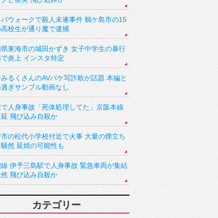
バウォークで殺人未遂事件 鶴ケ島市の15
の高校生が通り魔で逮捕
知県東海市の城田かずき 女子中学生の暴行
画で炎上 インスタ特定
野みるくさんのAVパケ写詐欺が話題 本編と
い過ぎサンプル動画なし
駅で人身事故「死体処理してた」京阪本線
遅延 飛び込み自殺か
野市の松代小学校付近で火事 大量の煙立ち
り騒然 延焼の可能性も
讃線 伊予三島駅で人身事故 緊急車両が集結
騒然 飛び込み自殺か
カテゴリー