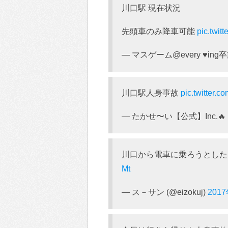
川口駅 現在状況
先頭車のみ降車可能
pic.twit
— マスゲーム@every ♥ing卒
川口駅人身事故
pic.twitter.
— たかせ〜い【公式】Inc.🔥 (@
川口から電車に乗ろうとし
Mt
— ス－サン (@eizokuj)
201