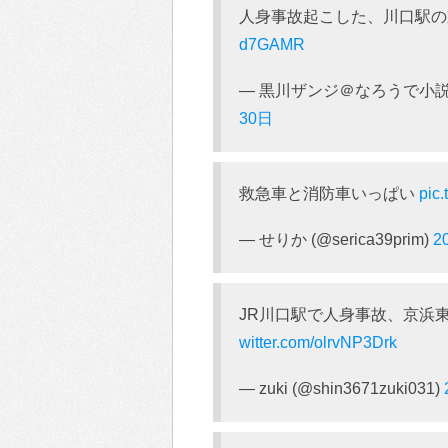
人身事故起こした、川口駅
d7GAMR
— 黒川ザンジ＠なろうで小説書いて
30日
救急車と消防車いっぱい
pic
— せりか (@serica39prim)
2
JR川口駅で人身事故、京浜
witter.com/olrvNP3Drk
— zuki (@shin3671zuki031)