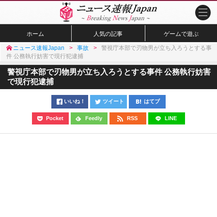
ホーム
人気の記事
ゲームで遊ぶ
ニュース速報Japan
事故
警視庁本部で刃物男が立ち入ろうとする事
件 公務執行妨害で現行犯逮捕
警視庁本部で刃物男が立ち入ろうとする事件 公務執行妨害
で現行犯逮捕
いいね！
ツイート
はてブ
Pocket
Feedly
RSS
LINE