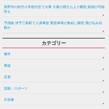
長野市の松代小学校付近で火事 大量の煙立ち上り騒然 延焼の可能
性も
予讃線 伊予三島駅で人身事故 緊急車両が集結し騒然 飛び込み自
殺か
カテゴリー
事件
事故
災害
芸能・スポーツ
不祥事