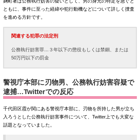
麹町署は公務執行妨害の疑いとして、男の身元の特定を急ぐと
ともに、事件に至った経緯や犯行動機などについて詳しく捜査
を進める方針です。
関連する犯罪の法定刑
公務執行妨害罪…３年以下の懲役もしくは禁錮、または
50万円以下の罰金
警視庁本部に刃物男、公務執行妨害容疑で
逮捕…Twitterでの反応
千代田区霞が関にある警視庁本部に、刃物を所持した男が立ち
入ろうとした公務執行妨害事件について、Twitter上でも大変な
話題となっていました。