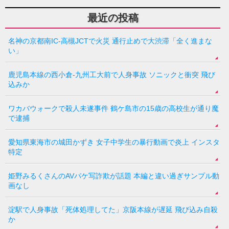
最近の投稿
名神の京都南IC-高槻JCTで火災 通行止めで大渋滞「全く進まな
い」
鹿児島本線の西小倉-九州工大前で人身事故 ソニックと衝突 飛び
込みか
ワカバウォークで殺人未遂事件 鶴ケ島市の15歳の高校生が通り魔
で逮捕
愛知県東海市の城田かずき 女子中学生の暴行動画で炎上 インスタ
特定
姫野みるくさんのAVパケ写詐欺が話題 本編と違い過ぎサンプル動
画なし
淀駅で人身事故「死体処理してた」京阪本線が遅延 飛び込み自殺
か