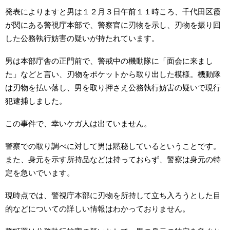
発表によりますと男は１２月３日午前１１時ころ、千代田区霞
が関にある警視庁本部で、警察官に刃物を示し、刃物を振り回
した公務執行妨害の疑いが持たれています。
男は本部庁舎の正門前で、警戒中の機動隊に「面会に来まし
た」などと言い、刃物をポケットから取り出した模様。機動隊
は刃物を払い落し、男を取り押さえ公務執行妨害の疑いで現行
犯逮捕しました。
この事件で、幸いケガ人は出ていません。
警察での取り調べに対して男は黙秘しているということです。
また、身元を示す所持品などは持っておらず、警察は身元の特
定を急いでいます。
現時点では、警視庁本部に刃物を所持して立ち入ろうとした目
的などについての詳しい情報はわかっておりません。