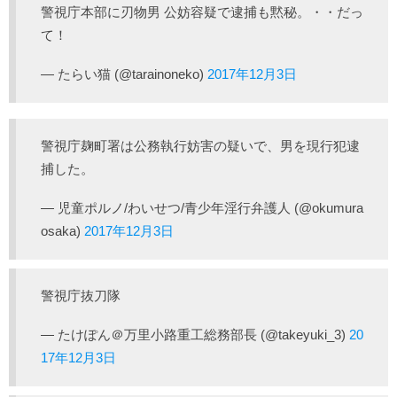
警視庁本部に刃物男 公妨容疑で逮捕も黙秘。・・だっ
て！
— たらい猫 (@tarainoneko)
2017年12月3日
警視庁麹町署は公務執行妨害の疑いで、男を現行犯逮
捕した。
— 児童ポルノ/わいせつ/青少年淫行弁護人 (@okumura
osaka)
2017年12月3日
警視庁抜刀隊
— たけぽん＠万里小路重工総務部長 (@takeyuki_3)
20
17年12月3日