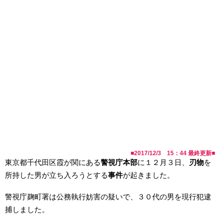
■
2017/12/3 15：44
最終更新■
東京都千代田区霞が関にある
警視庁本部
に１２月３日、
刃物
を
所持した男が立ち入ろうとする
事件
が起きました。
警視庁麹町署は公務執行妨害の疑いで、３０代の男を現行犯逮
捕しました。