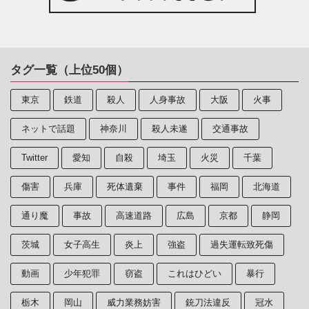
タグ一覧（上位50個）
東京
鉄道
殺人
人身事故
大阪
火事
ネットで話題
神奈川
殺人未遂
交通事故
Twitter
愛知
自殺
埼玉
火災
千葉
傷害
兵庫
死体遺棄
事件
福岡
北海道
通り魔
事故
高速道路
広島
京都
静岡
茨城
女子高生
炎上
強盗
過失運転致死傷
動画
少年犯罪
窃盗
これはひどい
暴行
栃木
岡山
威力業務妨害
銃刀法違反
冠水