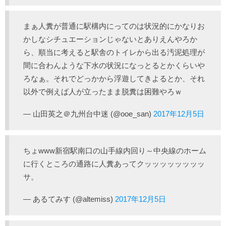
まぁ人糞が普通に駅構内にってのは状況的にかなりお
かしなシチュエーションじゃないとありえんやろか
ら、順当に考えると駅舎のトイレから出る汚泥処理が
間に合わんような下水の状況になっとるとかくらいや
ろなぁ。それでどっかから浮遊してきよるとか、それ
以外で例えば人が立ったまま脱糞は困難やろｗ
— 山田英之＠九州台中迷 (@ooe_san)
2017年12月5日
ちょwww新宿駅南口の山手線内回り～中央線のホーム
に行くところの通路に人糞あってクッッッッッッッッ
サ。
— あるてみす (@altemiss)
2017年12月5日