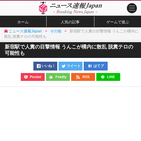
ホーム
人気の記事
ゲームで遊ぶ
ニュース速報Japan
その他
新宿駅で人糞の目撃情報 うんこが構内に
散乱 脱糞テロの可能性も
新宿駅で人糞の目撃情報 うんこが構内に散乱 脱糞テロの
可能性も
いいね！
ツイート
はてブ
Pocket
Feedly
RSS
LINE