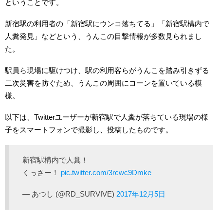
ということです。
新宿駅の利用者の「新宿駅にウンコ落ちてる」「新宿駅構内で
人糞発見」などという、うんこの目撃情報が多数見られまし
た。
駅員ら現場に駆けつけ、駅の利用客らがうんこを踏み引きずる
二次災害を防ぐため、うんこの周囲にコーンを置いている模
様。
以下は、Twitterユーザーが新宿駅で人糞が落ちている現場の様
子をスマートフォンで撮影し、投稿したものです。
新宿駅構内で人糞！
くっさー！
pic.twitter.com/3rcwc9Dmke
— あつし (@RD_SURVIVE)
2017年12月5日