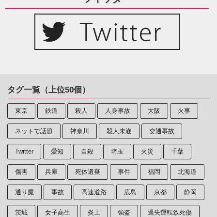
タグ一覧（上位50個）
東京
鉄道
殺人
人身事故
大阪
火事
ネットで話題
神奈川
殺人未遂
交通事故
Twitter
愛知
自殺
埼玉
火災
千葉
傷害
兵庫
死体遺棄
事件
福岡
北海道
通り魔
事故
高速道路
広島
京都
静岡
茨城
女子高生
炎上
強盗
過失運転致死傷