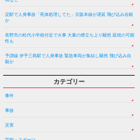
淀駅で人身事故「死体処理してた」京阪本線が遅延 飛び込み自殺
か
長野市の松代小学校付近で火事 大量の煙立ち上り騒然 延焼の可能
性も
予讃線 伊予三島駅で人身事故 緊急車両が集結し騒然 飛び込み自
殺か
カテゴリー
事件
事故
災害
芸能・スポーツ