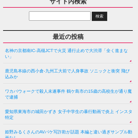
サイト内検索
最近の投稿
名神の京都南IC-高槻JCTで火災 通行止めで大渋滞「全く進まな
い」
鹿児島本線の西小倉-九州工大前で人身事故 ソニックと衝突 飛び
込みか
ワカバウォークで殺人未遂事件 鶴ケ島市の15歳の高校生が通り魔
で逮捕
愛知県東海市の城田かずき 女子中学生の暴行動画で炎上 インスタ
特定
姫野みるくさんのAVパケ写詐欺が話題 本編と違い過ぎサンプル動
画なし