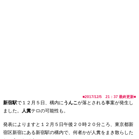
■
2017/12/5 21：37
最終更新■
新宿駅
で１２月５日、構内に
うんこ
が落とされる事案が発生し
ました。
人糞
テロの可能性も。
発表によりますと１２月５日午後２０時２０分ころ、東京都新
宿区新宿にある新宿駅の構内で、何者かが人糞をまき散らした