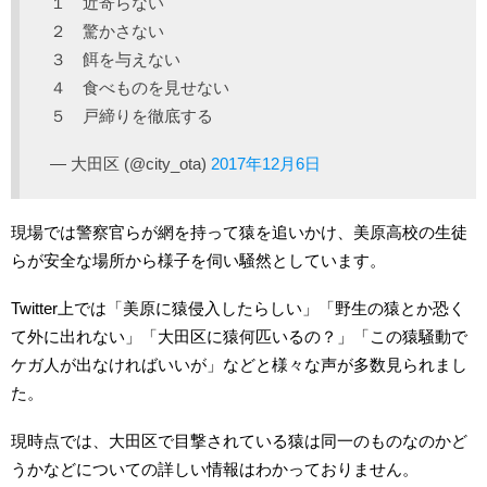
１ 近寄らない
２ 驚かさない
３ 餌を与えない
４ 食べものを見せない
５ 戸締りを徹底する
— 大田区 (@city_ota)
2017年12月6日
現場では警察官らが網を持って猿を追いかけ、美原高校の生徒
らが安全な場所から様子を伺い騒然としています。
Twitter上では「美原に猿侵入したらしい」「野生の猿とか恐く
て外に出れない」「大田区に猿何匹いるの？」「この猿騒動で
ケガ人が出なければいいが」などと様々な声が多数見られまし
た。
現時点では、大田区で目撃されている猿は同一のものなのかど
うかなどについての詳しい情報はわかっておりません。