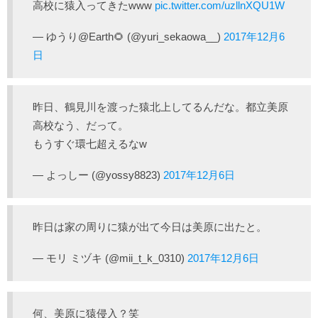
高校に猿入ってきたwww
pic.twitter.com/uzllnXQU1W
— ゆうり@Earth🌻 (@yuri_sekaowa__)
2017年12月6
日
昨日、鶴見川を渡った猿北上してるんだな。都立美原
高校なう、だって。
もうすぐ環七超えるなw
— よっしー (@yossy8823)
2017年12月6日
昨日は家の周りに猿が出て今日は美原に出たと。
— モリ ミヅキ (@mii_t_k_0310)
2017年12月6日
何、美原に猿侵入？笑