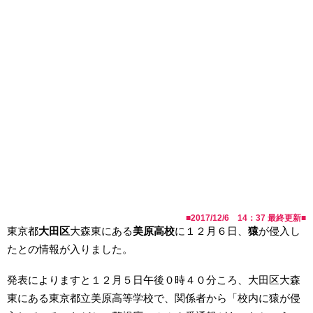
■
2017/12/6 14：37
最終更新■
東京都
大田区
大森東にある
美原高校
に１２月６日、
猿
が侵入し
たとの情報が入りました。
発表によりますと１２月５日午後０時４０分ころ、大田区大森
東にある東京都立美原高等学校で、関係者から「校内に猿が侵