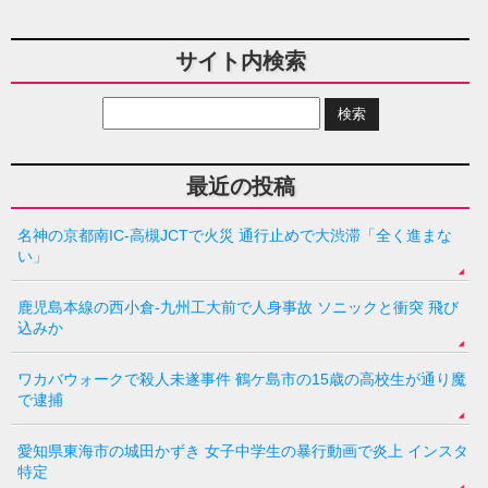
サイト内検索
最近の投稿
名神の京都南IC-高槻JCTで火災 通行止めで大渋滞「全く進まな
い」
鹿児島本線の西小倉-九州工大前で人身事故 ソニックと衝突 飛び
込みか
ワカバウォークで殺人未遂事件 鶴ケ島市の15歳の高校生が通り魔
で逮捕
愛知県東海市の城田かずき 女子中学生の暴行動画で炎上 インスタ
特定