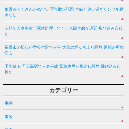
姫野みるくさんのAVパケ写詐欺が話題 本編と違い過ぎサンプル動
画なし
淀駅で人身事故「死体処理してた」京阪本線が遅延 飛び込み自殺
か
長野市の松代小学校付近で火事 大量の煙立ち上り騒然 延焼の可能
性も
予讃線 伊予三島駅で人身事故 緊急車両が集結し騒然 飛び込み自
殺か
カテゴリー
事件
事故