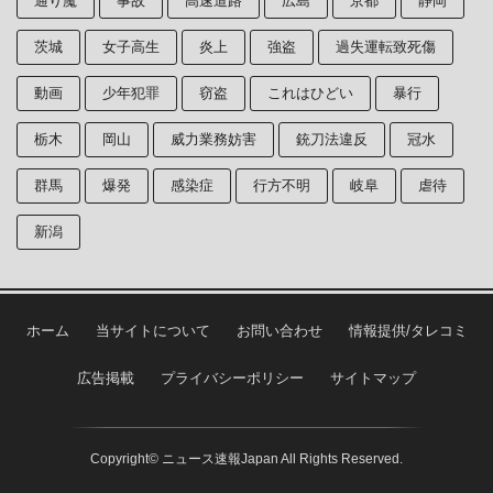
通り魔
事故
高速道路
広島
京都
静岡
茨城
女子高生
炎上
強盗
過失運転致死傷
動画
少年犯罪
窃盗
これはひどい
暴行
栃木
岡山
威力業務妨害
銃刀法違反
冠水
群馬
爆発
感染症
行方不明
岐阜
虐待
新潟
ホーム
当サイトについて
お問い合わせ
情報提供/タレコミ
広告掲載
プライバシーポリシー
サイトマップ
Copyright© ニュース速報Japan All Rights Reserved.