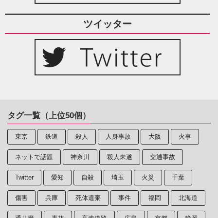
ツイッター
タグ一覧（上位50個）
東京
鉄道
殺人
人身事故
大阪
火事
ネットで話題
神奈川
殺人未遂
交通事故
Twitter
愛知
自殺
埼玉
火災
千葉
傷害
兵庫
死体遺棄
事件
福岡
北海道