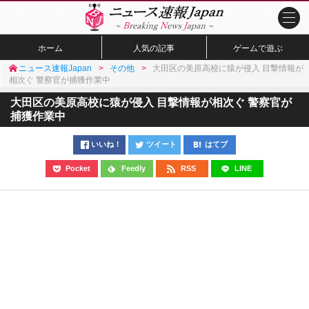
ホーム
人気の記事
ゲームで遊ぶ
ニュース速報Japan
その他
大田区の美原高校に猿が侵入 目撃情報が
相次ぐ 警察官が捕獲作業中
大田区の美原高校に猿が侵入 目撃情報が相次ぐ 警察官が
捕獲作業中
いいね！
ツイート
はてブ
Pocket
Feedly
RSS
LINE