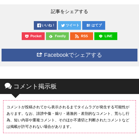
記事をシェアする
いいね！
ツイート
はてブ
Pocket
Feedly
RSS
LINE
Facebookでシェアする
コメント掲示板
コメントが投稿されてから表示されるまでタイムラグが発生する可能性が
あります。なお、誹謗中傷・煽り・過激的・差別的なコメント、荒らし行
為、短い内容や重複コメント、そのほか不適切と判断されたコメントなど
は掲載が許可されない場合があります。