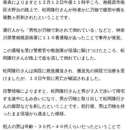
発表によりますと１２月１２日午後１１時半ころ、相模原市南
区大野台の路上で、松岡隆行さんが何者かに刃物で腹部や腕を
複数ヵ所刺されたということです。
通行人から「男性が刃物で刺されて倒れている」などと、神奈
川県警相模原南署に１１０番通報があったことで事件が発覚。
この通報を受け警察官や救急隊が現場に駆けつけたところ、松
岡隆行さんが路上で血を流して倒れていました。
松岡隆行さんは病院に救急搬送され、搬送先の病院で治療を受
けましたが、１３日午前に死亡が確認されました。
目撃情報によりますと、松岡隆行さんと男が２人で歩いて帰宅
する途中にもみ合いになり、男が刃物と取り出して松岡隆行さ
んの腹部などを刺したということです。犯行後、男は刃物を持
ったまま現場から逃走した模様。
犯人の男は年齢・３０代～４０代くらいだったということで