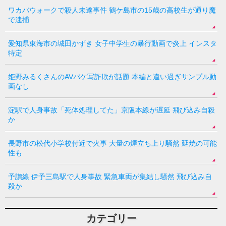
ワカバウォークで殺人未遂事件 鶴ケ島市の15歳の高校生が通り魔
で逮捕
愛知県東海市の城田かずき 女子中学生の暴行動画で炎上 インスタ
特定
姫野みるくさんのAVパケ写詐欺が話題 本編と違い過ぎサンプル動
画なし
淀駅で人身事故「死体処理してた」京阪本線が遅延 飛び込み自殺
か
長野市の松代小学校付近で火事 大量の煙立ち上り騒然 延焼の可能
性も
予讃線 伊予三島駅で人身事故 緊急車両が集結し騒然 飛び込み自
殺か
カテゴリー