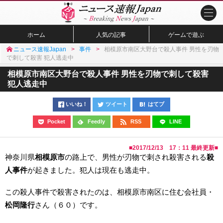
ホーム
人気の記事
ゲームで遊ぶ
ニュース速報Japan
事件
相模原市南区大野台で殺人事件 男性を刃物
で刺して殺害 犯人逃走中
相模原市南区大野台で殺人事件 男性を刃物で刺して殺害
犯人逃走中
いいね！
ツイート
はてブ
Pocket
Feedly
RSS
LINE
■
2017/12/13 17：11
最終更新■
神奈川県
相模原市
の路上で、男性が刃物で刺され殺害される
殺
人事件
が起きました。犯人は現在も逃走中。
この殺人事件で殺害されたのは、相模原市南区に住む会社員・
松岡隆行
さん（６０）です。