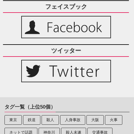
フェイスブック
ツイッター
タグ一覧（上位50個）
東京
鉄道
殺人
人身事故
大阪
火事
ネットで話題
神奈川
殺人未遂
交通事故