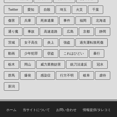
Twitter
愛知
自殺
埼玉
火災
千葉
傷害
兵庫
死体遺棄
事件
福岡
北海道
通り魔
事故
高速道路
広島
京都
静岡
茨城
女子高生
炎上
強盗
過失運転致死傷
動画
少年犯罪
窃盗
これはひどい
暴行
栃木
岡山
威力業務妨害
銃刀法違反
冠水
群馬
爆発
感染症
行方不明
岐阜
虐待
新潟
ホーム
当サイトについて
お問い合わせ
情報提供/タレコミ