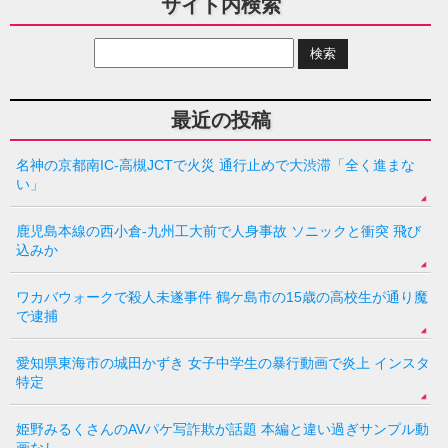
サイト内検索
最近の投稿
名神の京都南IC-高槻JCTで火災 通行止めで大渋滞「全く進まな
い」
鹿児島本線の西小倉-九州工大前で人身事故 ソニックと衝突 飛び
込みか
ワカバウォークで殺人未遂事件 鶴ケ島市の15歳の高校生が通り魔
で逮捕
愛知県東海市の城田かずき 女子中学生の暴行動画で炎上 インスタ
特定
姫野みるくさんのAVパケ写詐欺が話題 本編と違い過ぎサンプル動
画なし