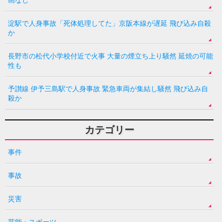
淀駅で人身事故「死体処理してた」京阪本線が遅延 飛び込み自殺
か
長野市の松代小学校付近で火事 大量の煙立ち上り騒然 延焼の可能
性も
予讃線 伊予三島駅で人身事故 緊急車両が集結し騒然 飛び込み自
殺か
カテゴリー
事件
事故
災害
芸能・スポーツ