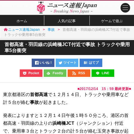
ホーム
人気の記事
ゲームで遊ぶ
ニュース速報Japan
事故
首都高速・羽田線の浜崎橋JCT付近で事故
トラックや乗用車5台衝突
首都高速・羽田線の浜崎橋JCT付近で事故 トラックや乗用
車5台衝突
いいね！
ツイート
はてブ
Pocket
Feedly
RSS
LINE
■
2017/12/14 15：59
最終更新■
東京都港区の
首都高速
で１２月１４日、トラックや乗用車など
計５台が絡む
事故
が起きました。
発表によりますと１２月１４日午後１時５０分ころ、港区の首
都高速・羽田線の上りの
浜崎橋JCT
（ジャンクション）付近
で、乗用車３台とトラック２台の計５台が絡む玉突き事故が起