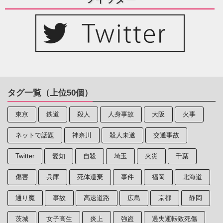
タグ一覧（上位50個）
東京
鉄道
殺人
人身事故
大阪
火事
ネットで話題
神奈川
殺人未遂
交通事故
Twitter
愛知
自殺
埼玉
火災
千葉
傷害
兵庫
死体遺棄
事件
福岡
北海道
通り魔
事故
高速道路
広島
京都
静岡
茨城
女子高生
炎上
強盗
過失運転致死傷