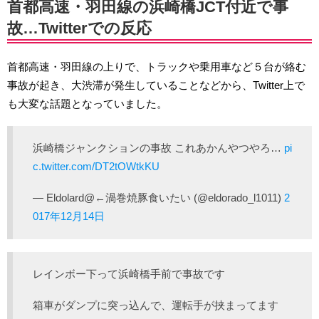
首都高速・羽田線の浜崎橋JCT付近で事
故…Twitterでの反応
首都高速・羽田線の上りで、トラックや乗用車など５台が絡む
事故が起き、大渋滞が発生していることなどから、Twitter上で
も大変な話題となっていました。
浜崎橋ジャンクションの事故 これあかんやつやろ…
pi
c.twitter.com/DT2tOWtkKU
— Eldolard@←渦巻焼豚食いたい (@eldorado_l1011)
2
017年12月14日
レインボー下って浜崎橋手前で事故です
箱車がダンプに突っ込んで、運転手が挟まってます