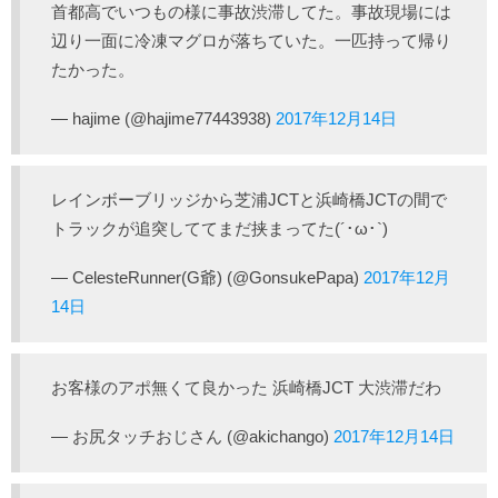
首都高でいつもの様に事故渋滞してた。事故現場には
辺り一面に冷凍マグロが落ちていた。一匹持って帰り
たかった。
— hajime (@hajime77443938)
2017年12月14日
レインボーブリッジから芝浦JCTと浜崎橋JCTの間で
トラックが追突しててまだ挟まってた(´･ω･`)
— CelesteRunner(G爺) (@GonsukePapa)
2017年12月
14日
お客様のアポ無くて良かった 浜崎橋JCT 大渋滞だわ
— お尻タッチおじさん (@akichango)
2017年12月14日