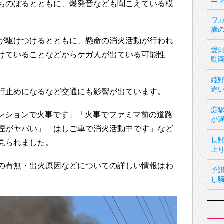
ちのぼるとともに、爆発音なども聞こえている模
ワカ
歳
が駆けつけるとともに、懸命の消火活動が行われ
愛
けていることなどからケガ人が出ている可能性
動
姫
違
行止めになるなど交通にも影響が出ています。
淀
隣のマンションで火事です」「火事でファミマ前の道路
が
煙がヤバい」「はしご車で消火活動中です」など
長
見られました。
上
の有無・出火原因などについての詳しい情報はわ
予
し