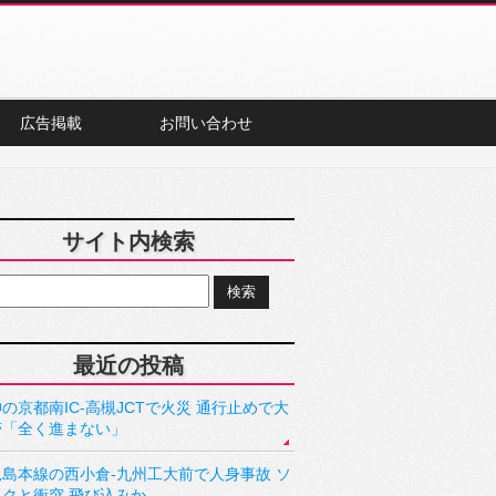
広告掲載
お問い合わせ
サイト内検索
最近の投稿
の京都南IC-高槻JCTで火災 通行止めで大
滞「全く進まない」
児島本線の西小倉-九州工大前で人身事故 ソ
ックと衝突 飛び込みか