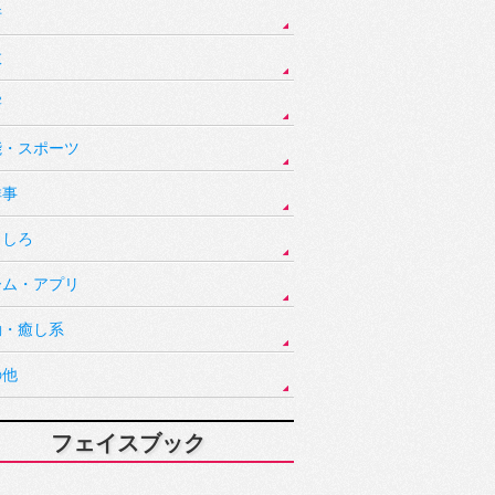
件
故
害
能・スポーツ
祥事
もしろ
ーム・アプリ
動・癒し系
の他
フェイスブック