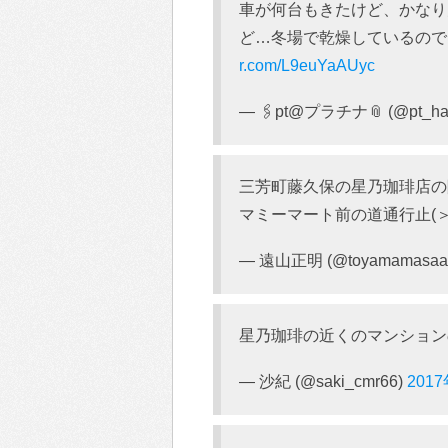
車が何台もきたけど、かなり
ど…冬場で乾燥しているの
r.com/L9euYaAUyc
— 🖇pt@プラチナ📎 (@pt_ha
三芳町藤久保の星乃珈琲店の
マミーマート前の道通行止(＞
— 遠山正明 (@toyamamasaa
星乃珈琲の近くのマンション
— 沙紀 (@saki_cmr66)
201