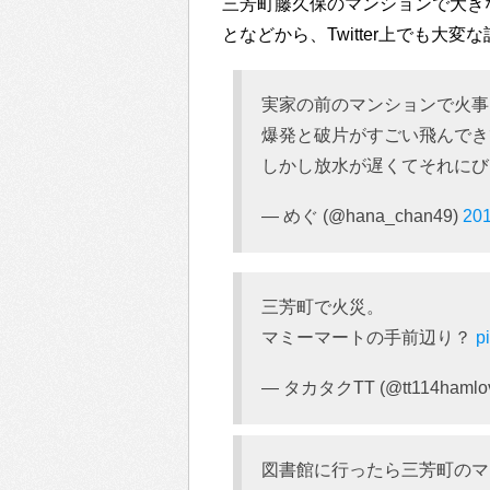
三芳町藤久保のマンションで大き
となどから、Twitter上でも大
実家の前のマンションで火事
爆発と破片がすごい飛んでき
しかし放水が遅くてそれに
— めぐ (@hana_chan49)
20
三芳町で火災。
マミーマートの手前辺り？
p
— タカタクTT (@tt114hamlo
図書館に行ったら三芳町のマ