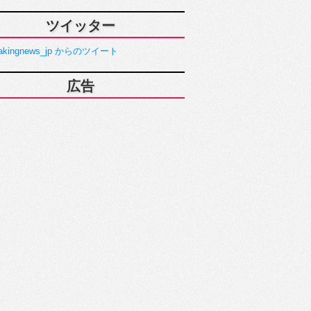
ツイッター
akingnews_jp からのツイート
広告