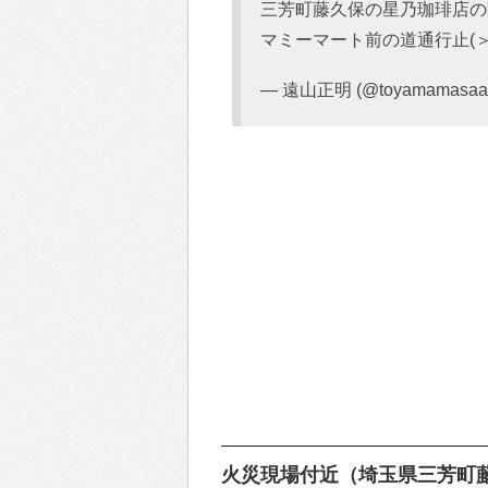
三芳町藤久保の星乃珈琲店の
マミーマート前の道通行止(＞
— 遠山正明 (@toyamamasaa
火災現場付近（埼玉県三芳町