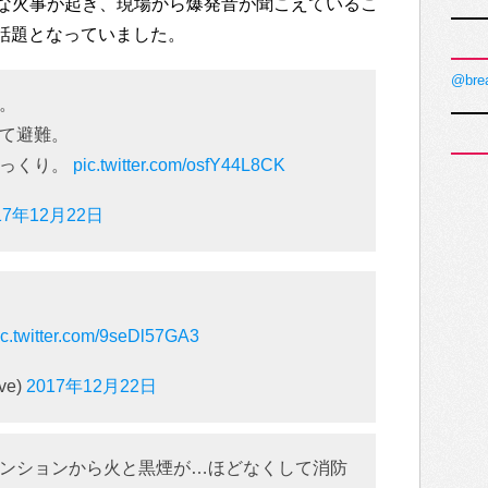
な火事が起き、現場から爆発音が聞こえているこ
変な話題となっていました。
@bre
。
て避難。
びっくり。
pic.twitter.com/osfY44L8CK
17年12月22日
ic.twitter.com/9seDl57GA3
ve)
2017年12月22日
ンションから火と黒煙が…ほどなくして消防