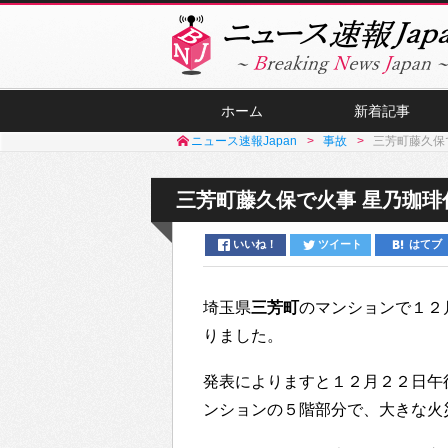
ホーム
新着記事
ニュース速報Japan
事故
三芳町藤久保
三芳町藤久保で火事 星乃珈琲
いいね！
ツイート
はてブ
埼玉県
三芳町
のマンションで１２
りました。
発表によりますと１２月２２日午
ンションの５階部分で、大きな火