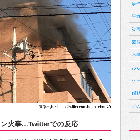
事
事
災
芸
不
お
ゲ
感
そ
画像出典：https://twitter.com/hana_chan49
火事…Twitterでの反応