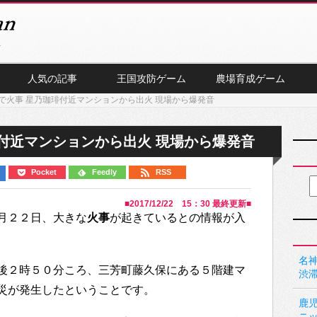
人気の記事
王国攻防ゲーム
農場育成ゲーム
で火事 星乃珈琲付近マンションから出火 現場から爆発音
付近マンションから出火 現場から爆発音
Pocket
Feedly
RSS
■
2017/12/22 15：30
最終更新■
月２２日、大きな
火事
が起きているとの情報が入
名神
後２時５０分ころ、三芳町藤久保にある５階建マ
渋
災が発生したということです。
鹿
ニ