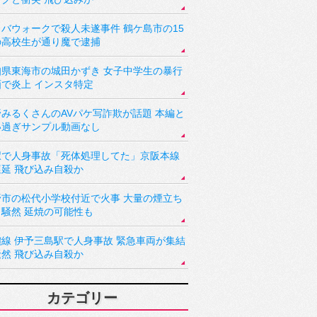
バウォークで殺人未遂事件 鶴ケ島市の15
の高校生が通り魔で逮捕
知県東海市の城田かずき 女子中学生の暴行
画で炎上 インスタ特定
野みるくさんのAVパケ写詐欺が話題 本編と
い過ぎサンプル動画なし
駅で人身事故「死体処理してた」京阪本線
遅延 飛び込み自殺か
野市の松代小学校付近で火事 大量の煙立ち
り騒然 延焼の可能性も
讃線 伊予三島駅で人身事故 緊急車両が集結
騒然 飛び込み自殺か
カテゴリー