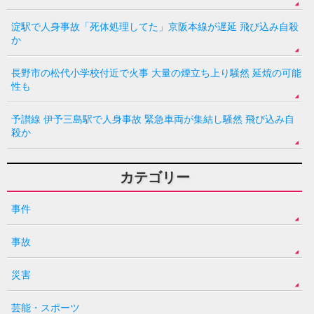
淀駅で人身事故「死体処理してた」京阪本線が遅延 飛び込み自殺
か
長野市の松代小学校付近で火事 大量の煙立ち上り騒然 延焼の可能
性も
予讃線 伊予三島駅で人身事故 緊急車両が集結し騒然 飛び込み自
殺か
カテゴリー
事件
事故
災害
芸能・スポーツ