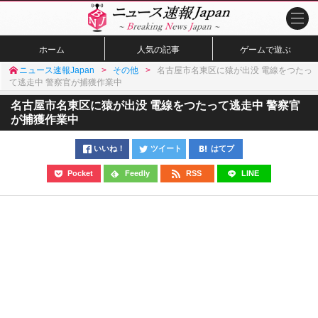
ホーム
人気の記事
ゲームで遊ぶ
ニュース速報Japan
その他
名古屋市名東区に猿が出没 電線をつたっ
て逃走中 警察官が捕獲作業中
名古屋市名東区に猿が出没 電線をつたって逃走中 警察官
が捕獲作業中
いいね！
ツイート
はてブ
Pocket
Feedly
RSS
LINE