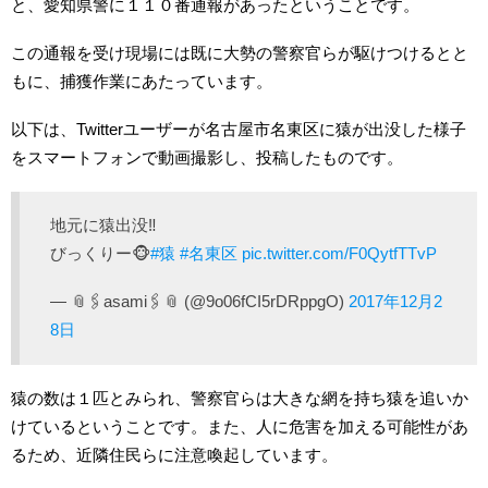
と、愛知県警に１１０番通報があったということです。
この通報を受け現場には既に大勢の警察官らが駆けつけるとと
もに、捕獲作業にあたっています。
以下は、Twitterユーザーが名古屋市名東区に猿が出没した様子
をスマートフォンで動画撮影し、投稿したものです。
地元に猿出没‼︎
びっくりー🐵
#猿
#名東区
pic.twitter.com/F0QytfTTvP
— 📎🖇asami🖇📎 (@9o06fCI5rDRppgO)
2017年12月2
8日
猿の数は１匹とみられ、警察官らは大きな網を持ち猿を追いか
けているということです。また、人に危害を加える可能性があ
るため、近隣住民らに注意喚起しています。