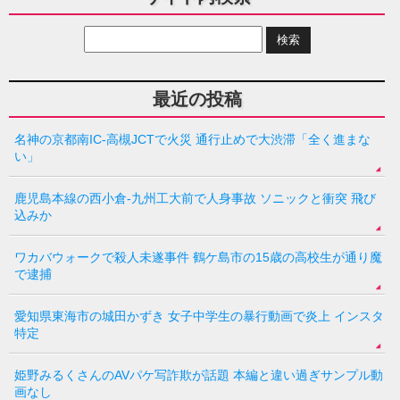
最近の投稿
名神の京都南IC-高槻JCTで火災 通行止めで大渋滞「全く進まな
い」
鹿児島本線の西小倉-九州工大前で人身事故 ソニックと衝突 飛び
込みか
ワカバウォークで殺人未遂事件 鶴ケ島市の15歳の高校生が通り魔
で逮捕
愛知県東海市の城田かずき 女子中学生の暴行動画で炎上 インスタ
特定
姫野みるくさんのAVパケ写詐欺が話題 本編と違い過ぎサンプル動
画なし