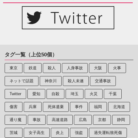
タグ一覧（上位50個）
東京
鉄道
殺人
人身事故
大阪
火事
ネットで話題
神奈川
殺人未遂
交通事故
Twitter
愛知
自殺
埼玉
火災
千葉
傷害
兵庫
死体遺棄
事件
福岡
北海道
通り魔
事故
高速道路
広島
京都
静岡
茨城
女子高生
炎上
強盗
過失運転致死傷