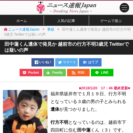
ホーム
人気の記事
ゲームで遊ぶ
ニュース速報Japan
事故
田中蓮くん遺体で発見か 越前市の行方不明
3歳児 Twitterでは疑いの声
田中蓮くん遺体で発見か 越前市の行方不明3歳児 Twitterで
は疑いの声
いいね！
ツイート
はてブ
Pocket
Feedly
RSS
LINE
■
2018/1/20 17：46
最終更新■
福井県坂井市で１月１９日、行方不明
となっている３歳の男の子とみられる
遺体
が見つかりました。
行方不明
となっているのは、越前市下
四目町に住む
田中蓮
くん（３）です。