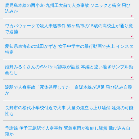
鹿児島本線の西小倉-九州工大前で人身事故 ソニックと衝突 飛び
込みか
ワカバウォークで殺人未遂事件 鶴ケ島市の15歳の高校生が通り魔
で逮捕
愛知県東海市の城田かずき 女子中学生の暴行動画で炎上 インスタ
特定
姫野みるくさんのAVパケ写詐欺が話題 本編と違い過ぎサンプル動
画なし
淀駅で人身事故「死体処理してた」京阪本線が遅延 飛び込み自殺
か
長野市の松代小学校付近で火事 大量の煙立ち上り騒然 延焼の可能
性も
予讃線 伊予三島駅で人身事故 緊急車両が集結し騒然 飛び込み自
殺か