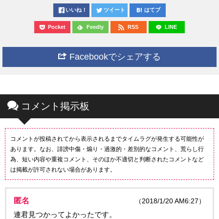
いいね！
ツイート
はてブ
Pocket
Feedly
RSS
LINE
Facebookでシェアする
コメント掲示板
コメントが投稿されてから表示されるまでタイムラグが発生する可能性が
あります。なお、誹謗中傷・煽り・過激的・差別的なコメント、荒らし行
為、短い内容や重複コメント、そのほか不適切と判断されたコメントなど
は掲載が許可されない場合があります。
匿名
（2018/1/20 AM6:27）
連君見つかってよかったです。