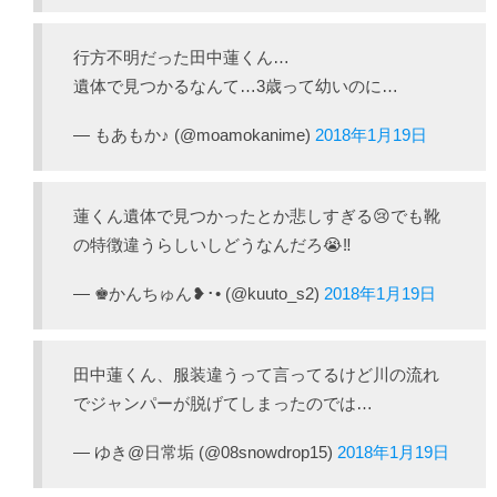
行方不明だった田中蓮くん…
遺体で見つかるなんて…3歳って幼いのに…
— もあもか♪ (@moamokanime)
2018年1月19日
蓮くん遺体で見つかったとか悲しすぎる😢でも靴
の特徴違うらしいしどうなんだろ😭‼️
— ♚︎かんちゅん❥︎･• (@kuuto_s2)
2018年1月19日
田中蓮くん、服装違うって言ってるけど川の流れ
でジャンパーが脱げてしまったのでは…
— ゆき@日常垢 (@08snowdrop15)
2018年1月19日