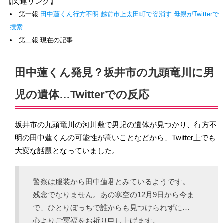
【関連リンク】
第一報
田中蓮くん行方不明 越前市上太田町で姿消す 母親がTwitterで
捜索
第二報 現在の記事
田中蓮くん発見？坂井市の九頭竜川に男
児の遺体…Twitterでの反応
坂井市の九頭竜川の河川敷で男児の遺体が見つかり、行方不
明の田中蓮くんの可能性が高いことなどから、Twitter上でも
大変な話題となっていました。
警察は服装から田中蓮君とみているようです。
残念でなりません。あの寒空の12月9日から今ま
で、ひとりぼっちで誰からも見つけられずに…
心よりご冥福をお祈り申し上げます。