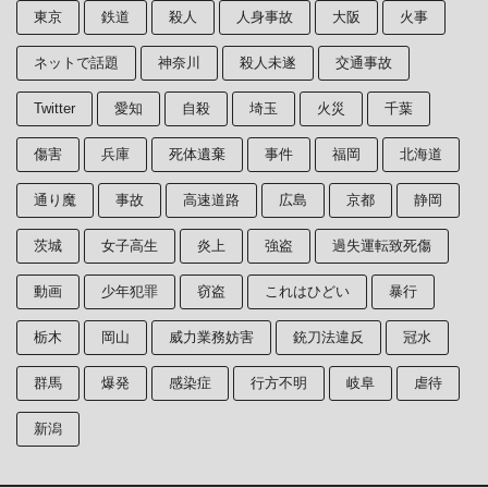
東京
鉄道
殺人
人身事故
大阪
火事
ネットで話題
神奈川
殺人未遂
交通事故
Twitter
愛知
自殺
埼玉
火災
千葉
傷害
兵庫
死体遺棄
事件
福岡
北海道
通り魔
事故
高速道路
広島
京都
静岡
茨城
女子高生
炎上
強盗
過失運転致死傷
動画
少年犯罪
窃盗
これはひどい
暴行
栃木
岡山
威力業務妨害
銃刀法違反
冠水
群馬
爆発
感染症
行方不明
岐阜
虐待
新潟