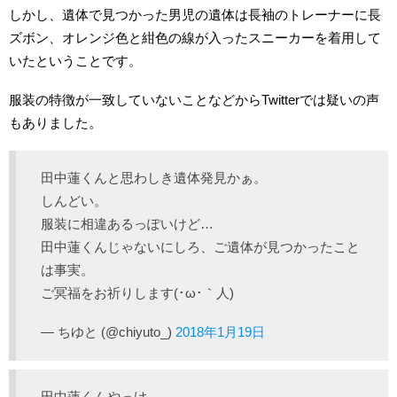
しかし、遺体で見つかった男児の遺体は長袖のトレーナーに長
ズボン、オレンジ色と紺色の線が入ったスニーカーを着用して
いたということです。
服装の特徴が一致していないことなどからTwitterでは疑いの声
もありました。
田中蓮くんと思わしき遺体発見かぁ。
しんどい。
服装に相違あるっぽいけど…
田中蓮くんじゃないにしろ、ご遺体が見つかったこと
は事実。
ご冥福をお祈りします(･ω･｀人)
— ちゆと (@chiyuto_)
2018年1月19日
田中蓮くんやっけ