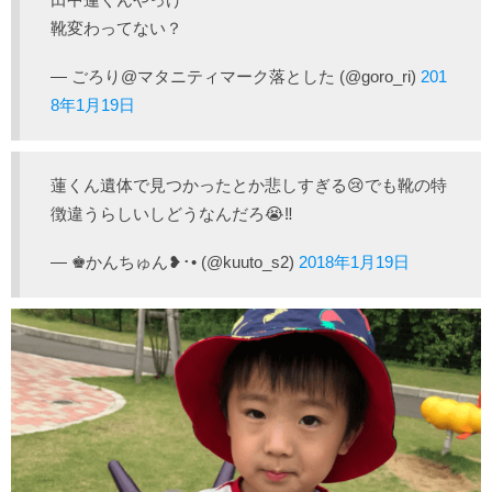
靴変わってない？
— ごろり@マタニティマーク落とした (@goro_ri)
201
8年1月19日
蓮くん遺体で見つかったとか悲しすぎる😢でも靴の特
徴違うらしいしどうなんだろ😭‼️
— ♚︎かんちゅん❥︎･• (@kuuto_s2)
2018年1月19日