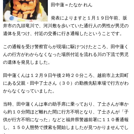
田中蓮＝たなか れん
発表によりますと１月１９日午前、坂
井市の九頭竜川で、河川敷を歩いていた通行人の男性が男児の
遺体を見つけ、付近の交番に行き通報したということです。
この通報を受け警察官らが現場に駆けつけたところ、田中蓮く
んの行方がわからなくなった場所付近を流れる川の下流で男児
の遺体を発見しました。
田中蓮くんは１２月９日午後２時２０分ころ、越前市上太田町
にある父親・田中了士さん（３０）の勤務先駐車場で行方がわ
からなくなっていました。
当時、田中蓮くんは車の助手席に乗っており、了士さんが車か
ら約１０分間ほど離れた間に行方不明となり、了士さんが「子
供が行方不明になった」などと福井県警越前署に１１０番通報
し、１５０人態勢で捜索を開始しましたが見つかりませんでし