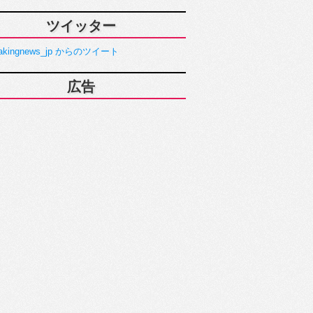
ツイッター
akingnews_jp からのツイート
広告