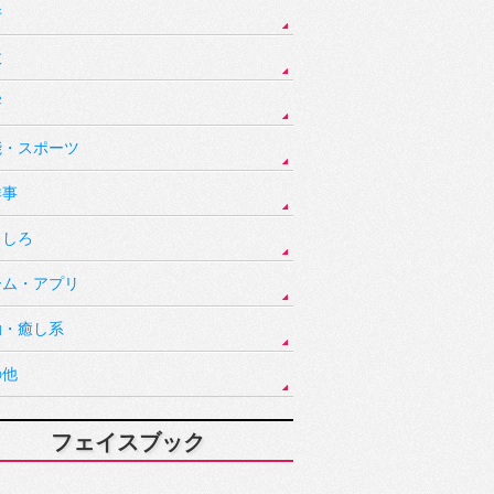
件
故
害
能・スポーツ
祥事
もしろ
ーム・アプリ
動・癒し系
の他
フェイスブック