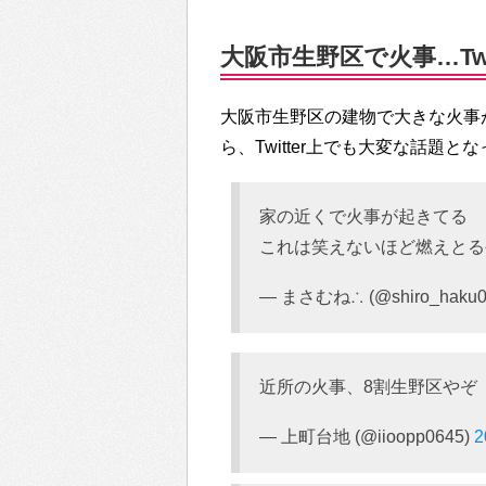
大阪市生野区で火事…Twi
大阪市生野区の建物で大きな火事
ら、Twitter上でも大変な話題と
家の近くで火事が起きてる
これは笑えないほど燃えと
— まさむね∴ (@shiro_haku0
近所の火事、8割生野区やぞ
— 上町台地 (@iioopp0645)