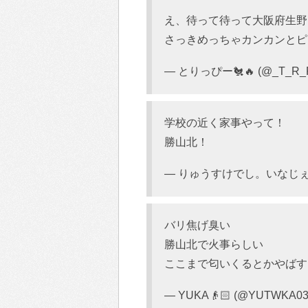
え、待って待って大阪府生野
さっきめっちゃカンカンとピ
— とりっぴー🐔🔥 (@_T_R_
学校の近く家事やって！
勝山北！
— りゅうすけでし。いなじぇ。 (
バリ焦げ臭い
勝山北で火事らしい
ここまで匂いくるとかやばす
— YUKA👴🏻 (@YUTWKA03