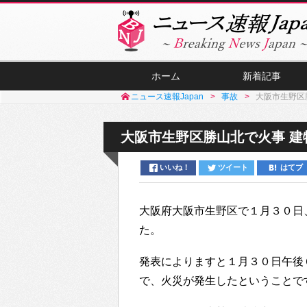
ホーム
新着記事
ニュース速報Japan
事故
大阪市生野区
大阪市生野区勝山北で火事 建
いいね！
ツイート
はてブ
大阪府大阪市生野区で１月３０日
た。
発表によりますと１月３０日午後
で、火災が発生したということで