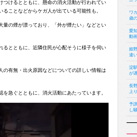
けつけるとともに、懸命の消火活動が行われてい
いることなどからケガ人が出ている可能性も。
ワカ
歳
大量の煙が漂っており、「外が煙たい」などとい
愛
動
れるとともに、近隣住民が心配そうに様子を伺い
姫
違
淀
人の有無・出火原因などについての詳しい情報は
が
長
上
認を急ぐとともに、消火活動にあたっています。
予
し