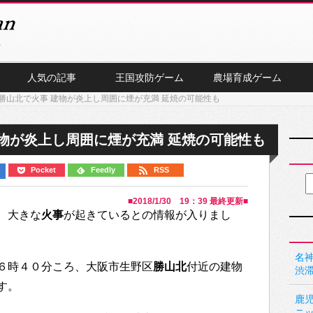
人気の記事
王国攻防ゲーム
農場育成ゲーム
勝山北で火事 建物が炎上し周囲に煙が充満 延焼の可能性も
物が炎上し周囲に煙が充満 延焼の可能性も
Pocket
Feedly
RSS
■
2018/1/30 19：39
最終更新■
、大きな
火事
が起きているとの情報が入りまし
名神
６時４０分ころ、大阪市生野区
勝山北
付近の建物
渋
す。
鹿
ニ