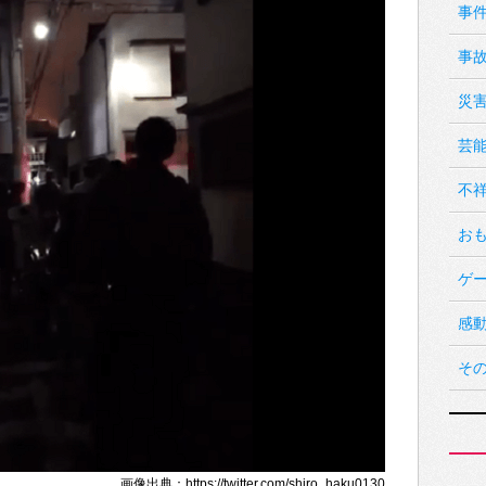
事
事
災
芸
不
お
ゲ
感
そ
画像出典：https://twitter.com/shiro_haku0130