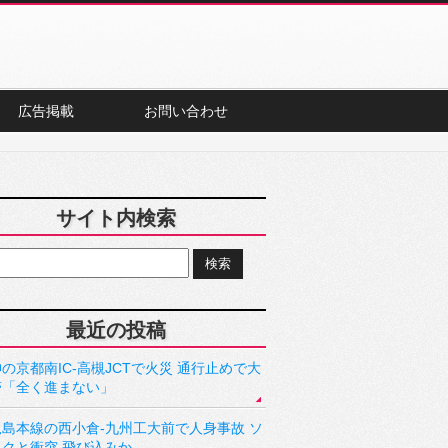
広告掲載
お問い合わせ
サイト内検索
最近の投稿
の京都南IC-高槻JCTで火災 通行止めで大
滞「全く進まない」
児島本線の西小倉-九州工大前で人身事故 ソ
ックと衝突 飛び込みか