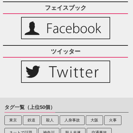
フェイスブック
ツイッター
タグ一覧（上位50個）
東京
鉄道
殺人
人身事故
大阪
火事
ネットで話題
神奈川
殺人未遂
交通事故