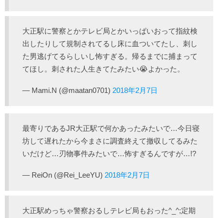
大正駅に警察とかテレビ局とかいっぱいおって指紋検
出したりして規制されてるし床に血ついてたし、刺し
た男逃げてるらしいし怖すぎる。帰るまでに捕まって
てほし。刺された人生きてたみたい😭よかった。
— Mami.N (@maatan0701)
2018年2月7日
最寄りであるJR大正駅で何かあったみたいで…今日寝
坊して遅れたから今まさに調査終えて撤収してるみた
いだけど…刃物事件みたいで…怖すぎるんですが…!?
— ReiOn (@Rei_LeeYU)
2018年2月7日
大正駅めっちゃ警察おるしテレビ局もおった^_^;定期