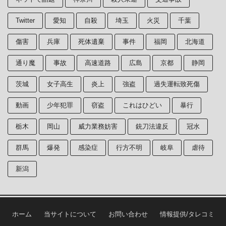
Twitter
愛知
自殺
埼玉
火災
千葉
傷害
兵庫
死体遺棄
事件
福岡
北海道
通り魔
事故
高速道路
広島
京都
静岡
茨城
女子高生
炎上
強盗
過失運転致死傷
動画
少年犯罪
窃盗
これはひどい
暴行
栃木
岡山
威力業務妨害
銃刀法違反
冠水
群馬
爆発
感染症
行方不明
岐阜
虐待
新潟
ホーム
当サイトについて
お問い合わせ
情報提供/タレコミ