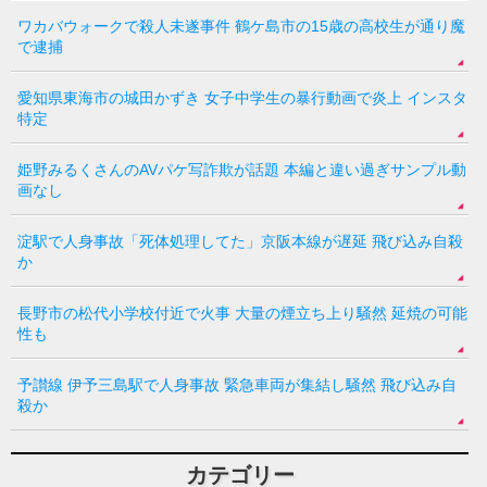
ワカバウォークで殺人未遂事件 鶴ケ島市の15歳の高校生が通り魔
で逮捕
愛知県東海市の城田かずき 女子中学生の暴行動画で炎上 インスタ
特定
姫野みるくさんのAVパケ写詐欺が話題 本編と違い過ぎサンプル動
画なし
淀駅で人身事故「死体処理してた」京阪本線が遅延 飛び込み自殺
か
長野市の松代小学校付近で火事 大量の煙立ち上り騒然 延焼の可能
性も
予讃線 伊予三島駅で人身事故 緊急車両が集結し騒然 飛び込み自
殺か
カテゴリー