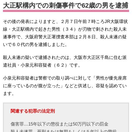
大正駅構内での刺傷事件で62歳の男を逮捕
その後の発表によりますと、２月７日午前７時ころJR大阪環状
線・大正駅構内で起きた男性（３４）が刃物で刺された殺人未
遂事件で、大阪府警大正署捜査本部は２月８日、殺人未遂の疑
いで６０代の男を逮捕しました。
殺人未遂の疑いで逮捕されたのは、大阪市大正区千島に住む派
遣社員・小泉元和容疑者（６２）です。
小泉元和容疑者は警察での取り調べに対して「男性が優先座席
に座っているのが腹が立った」などと供述し、容疑を認めてい
ます。
関連する犯罪の法定刑
傷害罪…15年以下の懲役または50万円以下の罰金
殺人未遂罪…死刑または無期もしくは５年以上の懲役