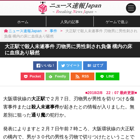
ホーム
人気の記事
ゲームで遊ぶ
ニュース速報Japan
事件
大正駅で殺人未遂事件 刃物男に男性刺され
負傷 構内の床に血痕あり騒然
大正駅で殺人未遂事件 刃物男に男性刺され負傷 構内の床
に血痕あり騒然
いいね！
ツイート
はてブ
Pocket
Feedly
RSS
LINE
■
2018/2/8 22：07
最終更新■
大阪環状線の
大正駅
で２月７日、刃物男が男性を切りつける傷
害事件または
殺人未遂事件
が起きたとの情報が入りました。無
差別に狙った
通り魔
の犯行か。
発表によりますと２月７日午前７時ころ、大阪環状線の大正駅
の構内で、男が３０代の男性を刃物で切りつけたということで