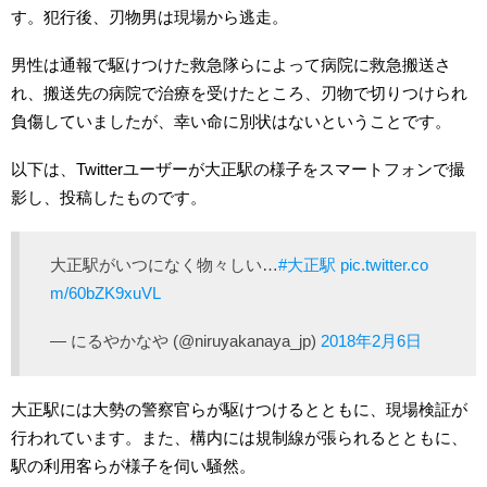
す。犯行後、刃物男は現場から逃走。
男性は通報で駆けつけた救急隊らによって病院に救急搬送さ
れ、搬送先の病院で治療を受けたところ、刃物で切りつけられ
負傷していましたが、幸い命に別状はないということです。
以下は、Twitterユーザーが大正駅の様子をスマートフォンで撮
影し、投稿したものです。
大正駅がいつになく物々しい…
#大正駅
pic.twitter.co
m/60bZK9xuVL
— にるやかなや (@niruyakanaya_jp)
2018年2月6日
大正駅には大勢の警察官らが駆けつけるとともに、現場検証が
行われています。また、構内には規制線が張られるとともに、
駅の利用客らが様子を伺い騒然。