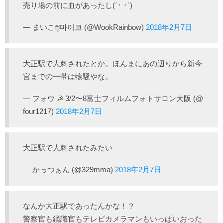
売り場の前に血があったし(´･ ･`)
— まいこෆ͙⃛마이코 (@WookRainbow)
2018年2月7日
大正駅で人刺されたとか。ほんまにあの辺りから新今
宮までの一帯は物騒やな。
— フォウ ☭ 3/2〜8富士フィルムフォトサロン大阪 (@
four1217)
2018年2月7日
大正駅で人刺されたみたい
— かっつぁん (@329mma)
2018年2月7日
なんか大正駅であったんかな！？
警察官も鑑識官もテレビカメラマンもいっぱいおった