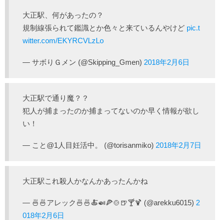
大正駅、何があったの？
規制線張られて鑑識とか色々と来ているんやけど
pic.t
witter.com/EKYRCVLzLo
— サボりＧメン (@Skipping_Gmen)
2018年2月6日
大正駅で通り魔？？
犯人が捕まったのか捕まってないのか早く情報が欲し
い！
— こと@1人目妊活中。 (@torisanmiko)
2018年2月7日
大正駅これ殺人かなんかあったんかね
— 🍜🍜アレック🍜🍜🍝🍛🍕🍲🍺🍸🍹 (@arekku6015)
2
018年2月6日