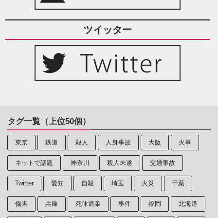
ツイッター
タグ一覧（上位50個）
東京
鉄道
殺人
人身事故
大阪
火事
ネットで話題
神奈川
殺人未遂
交通事故
Twitter
愛知
自殺
埼玉
火災
千葉
傷害
兵庫
死体遺棄
事件
福岡
北海道