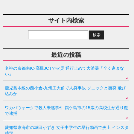
サイト内検索
最近の投稿
名神の京都南IC-高槻JCTで火災 通行止めで大渋滞「全く進まな
い」
鹿児島本線の西小倉-九州工大前で人身事故 ソニックと衝突 飛び
込みか
ワカバウォークで殺人未遂事件 鶴ケ島市の15歳の高校生が通り魔
で逮捕
愛知県東海市の城田かずき 女子中学生の暴行動画で炎上 インスタ
特定