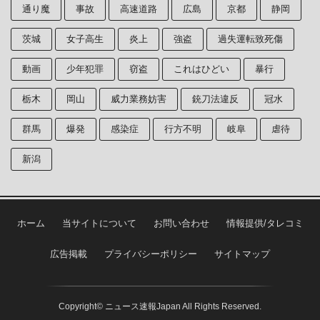
通り魔
事故
高速道路
広島
京都
静岡
茨城
女子高生
炎上
強盗
過失運転致死傷
動画
少年犯罪
窃盗
これはひどい
暴行
栃木
岡山
威力業務妨害
銃刀法違反
冠水
群馬
爆発
感染症
行方不明
岐阜
虐待
新潟
ホーム
当サイトについて
お問い合わせ
情報提供/タレコミ
広告掲載
プライバシーポリシー
サイトマップ
Copyright© ニュース速報Japan All Rights Reserved.