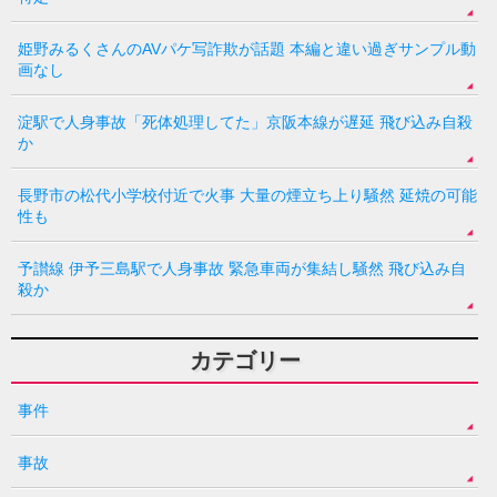
姫野みるくさんのAVパケ写詐欺が話題 本編と違い過ぎサンプル動
画なし
淀駅で人身事故「死体処理してた」京阪本線が遅延 飛び込み自殺
か
長野市の松代小学校付近で火事 大量の煙立ち上り騒然 延焼の可能
性も
予讃線 伊予三島駅で人身事故 緊急車両が集結し騒然 飛び込み自
殺か
カテゴリー
事件
事故