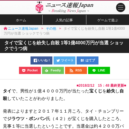
ホーム
人気の記事
ゲームで遊ぶ
ニュース速報Japan
その他
タイで宝くじを紛失し自殺 1等1億4000
万円が当選 ショックでうつ病
タイで宝くじを紛失し自殺 1等1億4000万円が当選 ショッ
クでうつ病
いいね！
ツイート
はてブ
Pocket
Feedly
RSS
LINE
■
2018/2/12 15：48
最終更新■
タイ
で、男性が１億４０００万円が当たった
宝くじ
を
紛失
し
自
殺
していたことがわかりました。
発表によりますと２０１７年１１月ころ、タイ・チョンブリー
で
ジラウツ・ポンパン
氏（４２）が宝くじを購入したところ、
見事１等に当選したということです。当選金は約４２００万バ