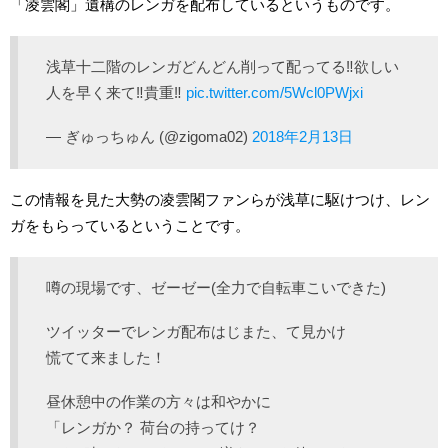
「凌雲閣」遺構のレンガを配布しているというものです。
浅草十二階のレンガどんどん削って配ってる‼欲しい
人を早く来て‼貴重‼
pic.twitter.com/5Wcl0PWjxi
— ぎゅっちゅん (@zigoma02)
2018年2月13日
この情報を見た大勢の凌雲閣ファンらが浅草に駆けつけ、レン
ガをもらっているということです。
噂の現場です、ゼーゼー(全力で自転車こいできた)
ツイッターでレンガ配布はじまた、て見かけ
慌てて来ました！
昼休憩中の作業の方々は和やかに
「レンガか？ 荷台の持ってけ？