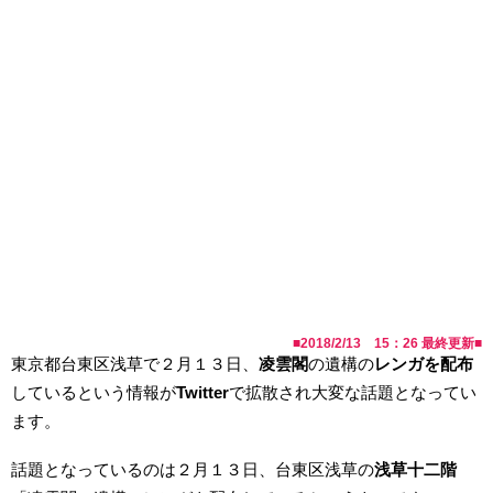
■
2018/2/13 15：26
最終更新■
東京都台東区浅草で２月１３日、
凌雲閣
の遺構の
レンガを配布
しているという情報が
Twitter
で拡散され大変な話題となってい
ます。
話題となっているのは２月１３日、台東区浅草の
浅草十二階