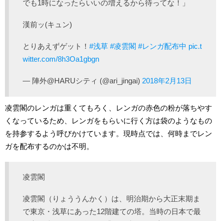
でも1時になったらいいの増えるから待ってな！」
漢前ッ(キュン)
とりあえずゲット！
#浅草
#凌雲閣
#レンガ配布中
pic.t
witter.com/8h3Oa1gbgn
— 陣外@HARUシティ (@ari_jingai)
2018年2月13日
凌雲閣のレンガは重くてもろく、レンガの赤色の粉が落ちやす
くなっているため、レンガをもらいに行く方は袋のようなもの
を持参するよう呼びかけています。現時点では、何時までレン
ガを配布するのかは不明。
凌雲閣
凌雲閣（りょううんかく）は、明治期から大正末期ま
で東京・浅草にあった12階建ての塔。当時の日本で最