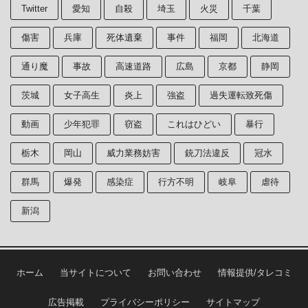
Twitter
愛知
自殺
埼玉
火災
千葉
傷害
兵庫
死体遺棄
事件
福岡
北海道
通り魔
事故
高速道路
広島
京都
静岡
茨城
女子高生
炎上
強盗
過失運転致死傷
動画
少年犯罪
窃盗
これはひどい
暴行
栃木
岡山
威力業務妨害
銃刀法違反
冠水
群馬
爆発
感染症
行方不明
岐阜
虐待
新潟
ホーム
当サイトについて
お問い合わせ
情報提供/タレコミ
広告掲載
プライバシーポリシー
サイトマップ