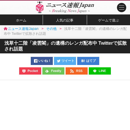
ホーム
人気の記事
ゲームで遊ぶ
ニュース速報Japan
その他
浅草十二階「凌雲閣」の遺構のレンガ配
布中 Twitterで拡散され話題
浅草十二階「凌雲閣」の遺構のレンガ配布中 Twitterで拡散
され話題
いいね！
ツイート
はてブ
Pocket
Feedly
RSS
LINE