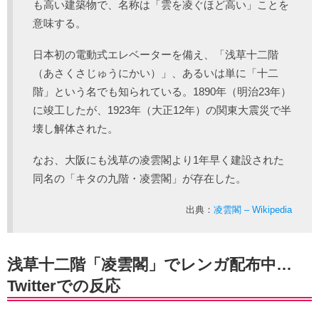
も高い建築物で、名称は「雲を凌ぐほど高い」ことを
意味する。
日本初の電動式エレベーターを備え、「浅草十二階
（あさくさじゅうにかい）」、あるいは単に「十二
階」という名でも知られている。1890年（明治23年）
に竣工したが、1923年（大正12年）の関東大震災で半
壊し解体された。
なお、大阪にも浅草の凌雲閣より1年早く建設された
同名の「キタの九階・凌雲閣」が存在した。
出典：
凌雲閣 – Wikipedia
浅草十二階「凌雲閣」でレンガ配布中…
Twitterでの反応