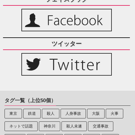
ツイッター
タグ一覧（上位50個）
東京
鉄道
殺人
人身事故
大阪
火事
ネットで話題
神奈川
殺人未遂
交通事故