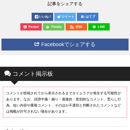
記事をシェアする
いいね！
ツイート
はてブ
Pocket
Feedly
RSS
LINE
Facebookでシェアする
コメント掲示板
コメントが投稿されてから表示されるまでタイムラグが発生する可能性が
あります。なお、誹謗中傷・煽り・過激的・差別的なコメント、荒らし行
為、短い内容や重複コメント、そのほか不適切と判断されたコメントなど
は掲載が許可されない場合があります。