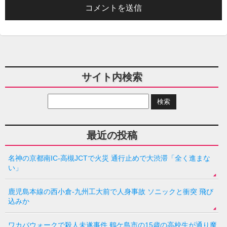
サイト内検索
最近の投稿
名神の京都南IC-高槻JCTで火災 通行止めで大渋滞「全く進まな
い」
鹿児島本線の西小倉-九州工大前で人身事故 ソニックと衝突 飛び
込みか
ワカバウォークで殺人未遂事件 鶴ケ島市の15歳の高校生が通り魔