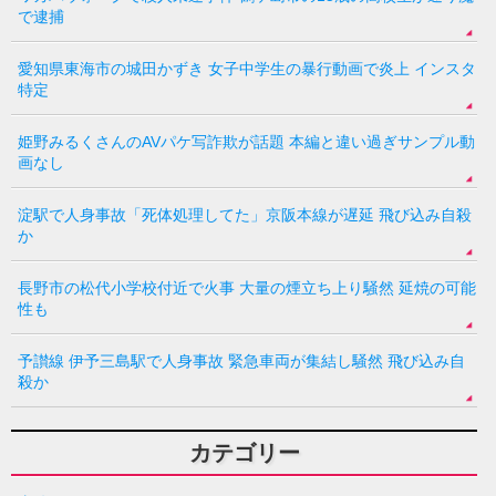
で逮捕
愛知県東海市の城田かずき 女子中学生の暴行動画で炎上 インスタ
特定
姫野みるくさんのAVパケ写詐欺が話題 本編と違い過ぎサンプル動
画なし
淀駅で人身事故「死体処理してた」京阪本線が遅延 飛び込み自殺
か
長野市の松代小学校付近で火事 大量の煙立ち上り騒然 延焼の可能
性も
予讃線 伊予三島駅で人身事故 緊急車両が集結し騒然 飛び込み自
殺か
カテゴリー