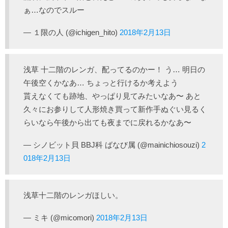
ぁ…なのでスルー
— １限の人 (@ichigen_hito)
2018年2月13日
浅草 十二階のレンガ、配ってるのかー！ う… 明日の
午後空くかなあ… ちょっと行けるか考えよう
貰えなくても跡地、やっぱり見てみたいなあ〜 あと
久々にお参りして人形焼き買って新作手ぬぐい見るく
らいなら午後から出ても夜までに戻れるかなあ〜
— シノビット貝 BBJ科 ばなび属 (@mainichiosouzi)
2
018年2月13日
浅草十二階のレンガほしい。
— ミキ (@micomori)
2018年2月13日