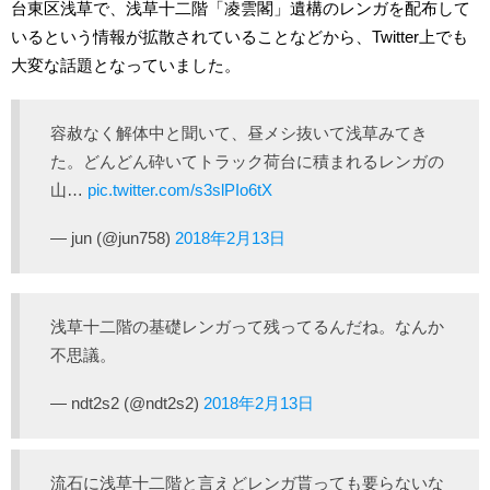
台東区浅草で、浅草十二階「凌雲閣」遺構のレンガを配布して
いるという情報が拡散されていることなどから、Twitter上でも
大変な話題となっていました。
容赦なく解体中と聞いて、昼メシ抜いて浅草みてき
た。どんどん砕いてトラック荷台に積まれるレンガの
山…
pic.twitter.com/s3slPIo6tX
— jun (@jun758)
2018年2月13日
浅草十二階の基礎レンガって残ってるんだね。なんか
不思議。
— ndt2s2 (@ndt2s2)
2018年2月13日
流石に浅草十二階と言えどレンガ貰っても要らないな