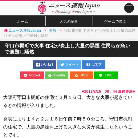
ホーム
人気の記事
ゲームで遊ぶ
ニュース速報Japan
事故
守口市梶町で火事 住宅が炎上し大量の黒煙
住民らが急いで避難し騒然
守口市梶町で火事 住宅が炎上し大量の黒煙 住民らが急い
で避難し騒然
いいね！
ツイート
はてブ
Pocket
Feedly
RSS
LINE
■
2018/2/16 08：44
最終更新■
大阪府
守口
市梶町の住宅で２月１６日、大きな
火事
が起きてい
るとの情報が入りました。
発表によりますと２月１６日午前７時５０分ころ、守口市梶町
の住宅で、大量の黒煙を上げる大きな火災が発生したというこ
とです。