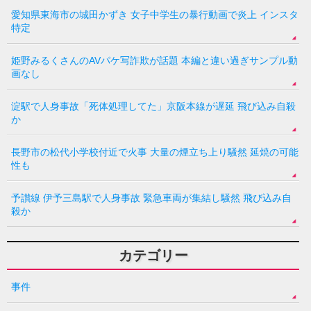
愛知県東海市の城田かずき 女子中学生の暴行動画で炎上 インスタ
特定
姫野みるくさんのAVパケ写詐欺が話題 本編と違い過ぎサンプル動
画なし
淀駅で人身事故「死体処理してた」京阪本線が遅延 飛び込み自殺
か
長野市の松代小学校付近で火事 大量の煙立ち上り騒然 延焼の可能
性も
予讃線 伊予三島駅で人身事故 緊急車両が集結し騒然 飛び込み自
殺か
カテゴリー
事件