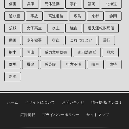
傷害
兵庫
死体遺棄
事件
福岡
北海道
通り魔
事故
高速道路
広島
京都
静岡
茨城
女子高生
炎上
強盗
過失運転致死傷
動画
少年犯罪
窃盗
これはひどい
暴行
栃木
岡山
威力業務妨害
銃刀法違反
冠水
群馬
爆発
感染症
行方不明
岐阜
虐待
新潟
ホーム
当サイトについて
お問い合わせ
情報提供/タレコミ
広告掲載
プライバシーポリシー
サイトマップ