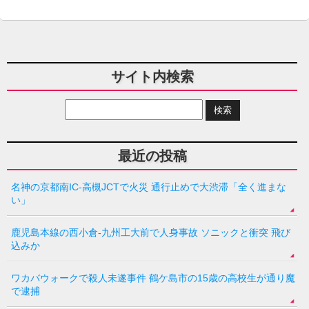
サイト内検索
最近の投稿
名神の京都南IC-高槻JCTで火災 通行止めで大渋滞「全く進まな
い」
鹿児島本線の西小倉-九州工大前で人身事故 ソニックと衝突 飛び
込みか
ワカバウォークで殺人未遂事件 鶴ケ島市の15歳の高校生が通り魔
で逮捕