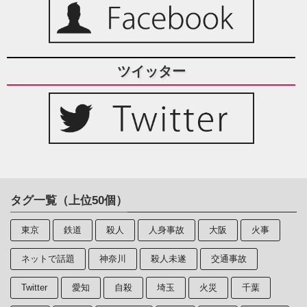
ツイッター
タグ一覧（上位50個）
東京
鉄道
殺人
人身事故
大阪
火事
ネットで話題
神奈川
殺人未遂
交通事故
Twitter
愛知
自殺
埼玉
火災
千葉