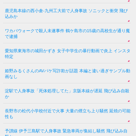
鹿児島本線の西小倉-九州工大前で人身事故 ソニックと衝突 飛び
込みか
ワカバウォークで殺人未遂事件 鶴ケ島市の15歳の高校生が通り魔
で逮捕
愛知県東海市の城田かずき 女子中学生の暴行動画で炎上 インスタ
特定
姫野みるくさんのAVパケ写詐欺が話題 本編と違い過ぎサンプル動
画なし
淀駅で人身事故「死体処理してた」京阪本線が遅延 飛び込み自殺
か
長野市の松代小学校付近で火事 大量の煙立ち上り騒然 延焼の可能
性も
予讃線 伊予三島駅で人身事故 緊急車両が集結し騒然 飛び込み自