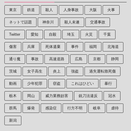
東京
鉄道
殺人
人身事故
大阪
火事
ネットで話題
神奈川
殺人未遂
交通事故
Twitter
愛知
自殺
埼玉
火災
千葉
傷害
兵庫
死体遺棄
事件
福岡
北海道
通り魔
事故
高速道路
広島
京都
静岡
茨城
女子高生
炎上
強盗
過失運転致死傷
動画
少年犯罪
窃盗
これはひどい
暴行
栃木
岡山
威力業務妨害
銃刀法違反
冠水
群馬
爆発
感染症
行方不明
岐阜
虐待
新潟