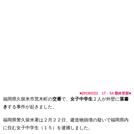
■
2018/2/22 17：54
最終更新■
福岡県久留米市荒木町の
交番
で、
女子中学生
２人が外壁に
落書
き
する事件が起きました。
福岡県警久留米署は２月２２日、建造物損壊の疑いで福岡県内
に住む女子中学生（１５）を逮捕しました。