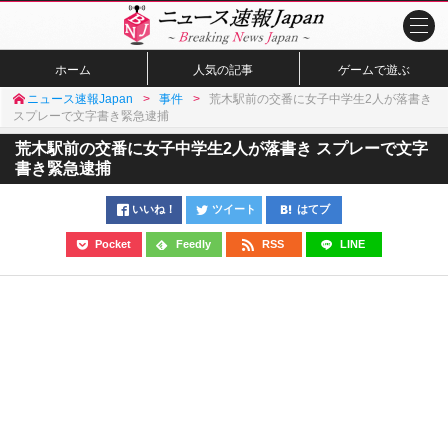
ホーム
人気の記事
ゲームで遊ぶ
ニュース速報Japan
事件
荒木駅前の交番に女子中学生2人が落書き
スプレーで文字書き緊急逮捕
荒木駅前の交番に女子中学生2人が落書き スプレーで文字
書き緊急逮捕
いいね！
ツイート
はてブ
Pocket
Feedly
RSS
LINE