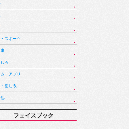
件
故
害
能・スポーツ
祥事
もしろ
ーム・アプリ
動・癒し系
の他
フェイスブック