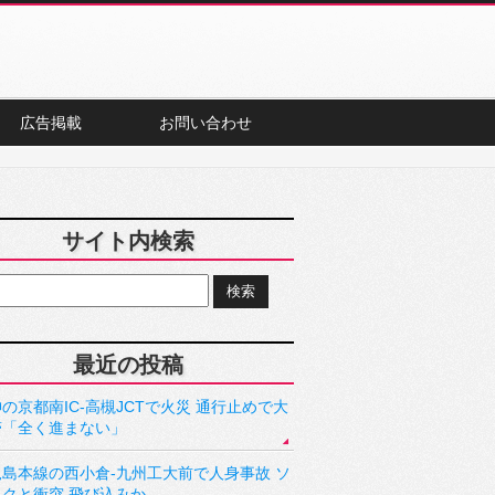
広告掲載
お問い合わせ
サイト内検索
最近の投稿
の京都南IC-高槻JCTで火災 通行止めで大
滞「全く進まない」
児島本線の西小倉-九州工大前で人身事故 ソ
ックと衝突 飛び込みか