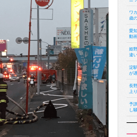
ワカ
歳
愛
動
姫
違
淀
が
長
上
予
し