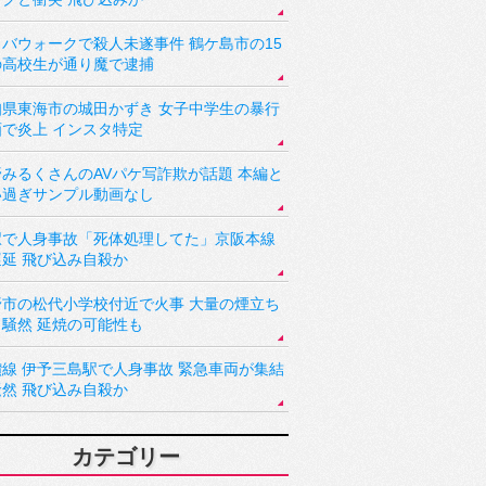
バウォークで殺人未遂事件 鶴ケ島市の15
の高校生が通り魔で逮捕
知県東海市の城田かずき 女子中学生の暴行
画で炎上 インスタ特定
野みるくさんのAVパケ写詐欺が話題 本編と
い過ぎサンプル動画なし
駅で人身事故「死体処理してた」京阪本線
遅延 飛び込み自殺か
野市の松代小学校付近で火事 大量の煙立ち
り騒然 延焼の可能性も
讃線 伊予三島駅で人身事故 緊急車両が集結
騒然 飛び込み自殺か
カテゴリー