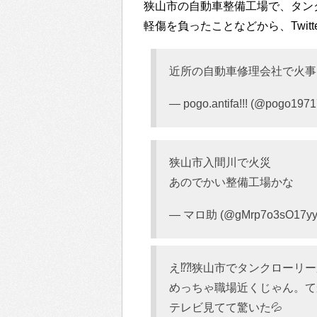
狭山市の自動車整備工場で、タン
軽傷を負ったことなどから、Twit
近所の自動車修理会社で火
— pogo.antifa!!! (@pogo197
狭山市入間川で火災
あのでかい整備工場かな
— マロ助 (@gMrp7o3sO17y
え⁉︎⁈狭山市でタンクローリー
めっちゃ職場近くじゃん。て
テレビ見てて驚いた💦