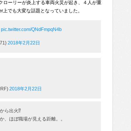
クローリーが炎上する車両火災が起き、４人が重
ter上でも大変な話題となっていました。
事
pic.twitter.com/QNdFmpqN4b
171)
2018年2月22日
yRF)
2018年2月22日
から出火⁉︎
か、ほぼ職場が見える距離。。