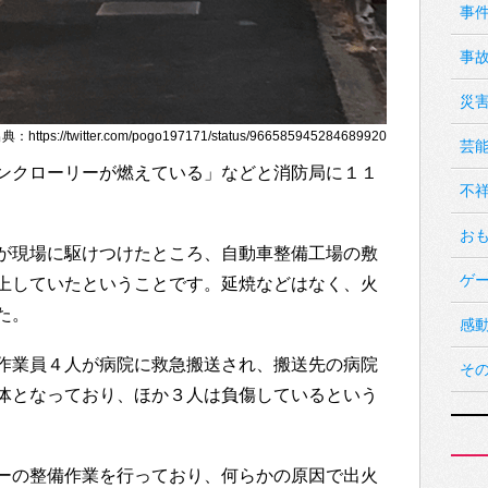
事
事
災
https://twitter.com/pogo197171/status/966585945284689920
芸
ンクローリーが燃えている」などと消防局に１１
不
お
が現場に駆けつけたところ、自動車整備工場の敷
ゲ
上していたということです。延焼などはなく、火
た。
感
作業員４人が病院に救急搬送され、搬送先の病院
そ
体となっており、ほか３人は負傷しているという
ーの整備作業を行っており、何らかの原因で出火