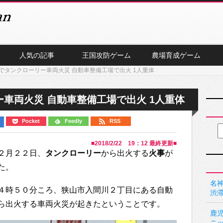
人気の記事
王国攻防ゲーム
農場育成ゲーム
でタンクローリー車両火災 自動車整備工場で出火 1人重体
車両火災 自動車整備工場で出火 1人重体
Pocket
Feedly
RSS
■
2018/2/22 19：12
最終更新■
２月２２日、
タンクローリー
から出火する
火事
が
た。
名神
４時５０分ころ、狭山市入間川２丁目にある自動
渋
ら出火する車両火災が起きたということです。
鹿
ニ