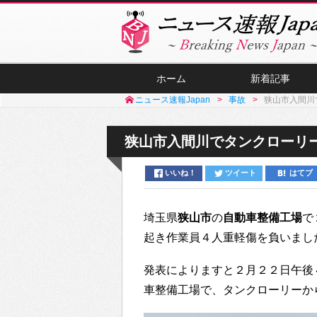
ホーム
新着記事
ニュース速報Japan
事故
狭山市入間川
狭山市入間川でタンクローリー
いいね！
ツイート
はてブ
埼玉県
狭山市
の
自動車整備工場
で
起き作業員４人重軽傷を負いまし
発表によりますと２月２２日午後
車整備工場で、タンクローリーか