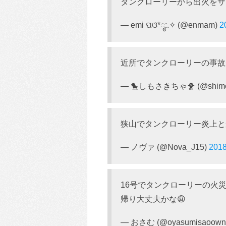
タンクローリーから出火をサ
— emi ପଓ*ೃ:.✧ (@enmam)
2
近所でタンクローリーの事故
— 🐤しもさきちゃ🐥 (@shimo
狭山でタンクローリー炎上と
— ノヴァ (@Nova_J15)
201
16号でタンクローリーの火
帰り大丈夫かな😩
— おさむ (@oyasumisaoown