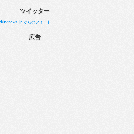
ツイッター
akingnews_jp からのツイート
広告