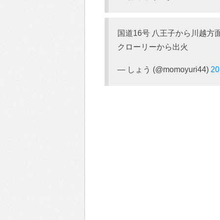
国道16号 八王子から川越方
クローリーから出火
— しょう (@momoyuri44)
2