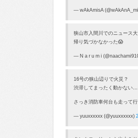
— wAkAmisA (@wAkAnA_mi
狭山市入間川でのニュース大
帰り気づかなかった😱
— N a r u m i (@naachami91
16号の狭山辺りで火災？
渋滞してまったく動かない…
さっき消防車何台も走って行
— yuuxxxxxx (@yuuxxxxxx)