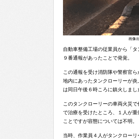
画像出典：
自動車整備工場の従業員から「タ
９番通報があったことで発覚。
この通報を受け消防隊や警察官ら
地内にあったタンクローリーが炎
は同日午後６時ころに鎮火しまし
このタンクローリーの車両火災で
で治療を受けたところ、１人が重
ことですが容態については不明。
当時、作業員４人がタンクローリ