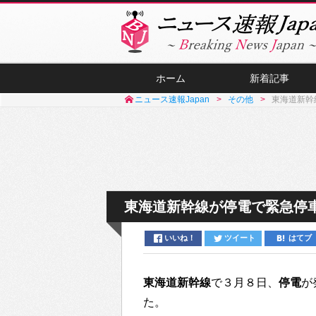
ホーム
新着記事
ニュース速報Japan
その他
東海道新幹
東海道新幹線が停電で緊急停
いいね！
ツイート
はてブ
東海道新幹線
で３月８日、
停電
が
た。