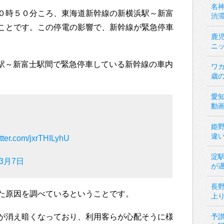
名神
０時５０分ころ、東海道新幹線の新横浜駅～新富
渋
ことです。この停電の影響で、新幹線が緊急停車
鹿
ニ
新横浜駅～新富士駅間で緊急停車している新幹線の車内
ワカ
歳
愛
動
姫
違
itter.com/jxrTHILyhU
淀
年3月7日
が
長
た原因を調べているということです。
上
が消え暗くなっており、利用客らが心配そうに様
予