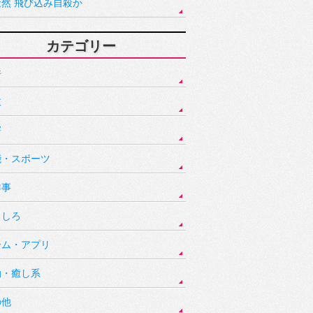
騒然 飛び込み自殺か
カテゴリー
件
故
害
能・スポーツ
祥事
もしろ
ーム・アプリ
動・癒し系
の他