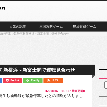
人気の記事
王国攻防ゲーム
農場育成ゲーム
線が停電で緊急停車 新横浜～新富士間で運転見合わせ
車 新横浜～新富士間で運転見合わせ
Pocket
Feedly
RSS
■
2018/3/7 11：27
最終更新■
発生し新幹線が緊急停車したとの情報が入りまし