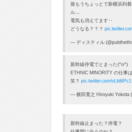
後もうちょっとで新横浜到着
ル…
電気も消えてます‥
どうなる？？？
pic.twitter.
— ディスティル (@pubthethis
新幹線停電でとまった(^o^)
ETHNIC MINORITY
笑？
pic.twitter.com/vLbt6Pc1
— 横田寛之 Hiroyuki Yokota (
新幹線止まった？停電？
仕事間に合うのか？