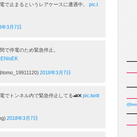
停電で止まるというレアケースに遭遇中。
pic.t
18年3月7日
間で停電のため緊急停止。
exENlsEK
@tomo_19911120)
2018年3月7日
電でトンネル内で緊急停止してる🚅❌
pic.twitt
@bre
ng)
2018年3月7日