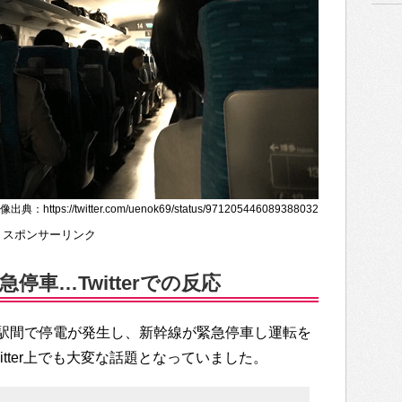
像出典：https://twitter.com/uenok69/status/971205446089388032
スポンサーリンク
停車…Twitterでの反応
駅間で停電が発生し、新幹線が緊急停車し運転を
tter上でも大変な話題となっていました。