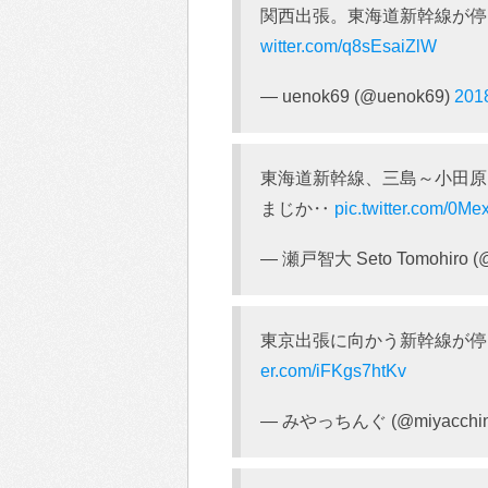
関西出張。東海道新幹線が
witter.com/q8sEsaiZlW
— uenok69 (@uenok69)
20
東海道新幹線、三島～小田原
まじか‥
pic.twitter.com/0M
— 瀬戸智大 Seto Tomohiro (
東京出張に向かう新幹線が停
er.com/iFKgs7htKv
— みやっちんぐ (@miyacchi