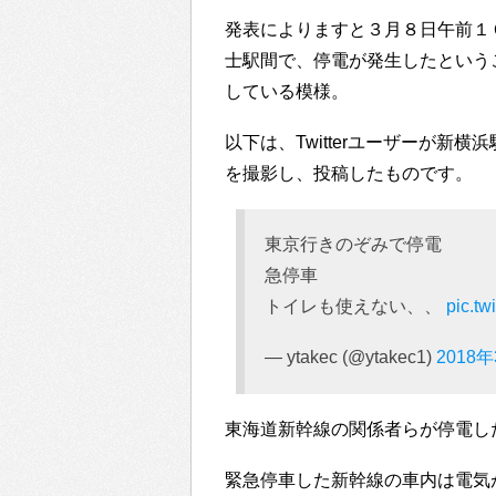
発表によりますと３月８日午前１
士駅間で、停電が発生したという
している模様。
以下は、Twitterユーザーが
を撮影し、投稿したものです。
東京行きのぞみで停電
急停車
トイレも使えない、、
pic.tw
— ytakec (@ytakec1)
2018
東海道新幹線の関係者らが停電し
緊急停車した新幹線の車内は電気