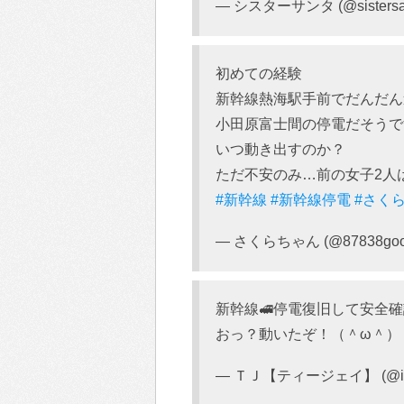
— シスターサンタ (@sistersa
初めての経験
新幹線熱海駅手前でだんだん
小田原富士間の停電だそうで
いつ動き出すのか？
ただ不安のみ…前の女子2人
#新幹線
#新幹線停電
#さく
— さくらちゃん (@87838goo
新幹線🚅停電復旧して安全
おっ？動いたぞ！（＾ω＾）
— ＴＪ【ティージェイ】 (@iriy