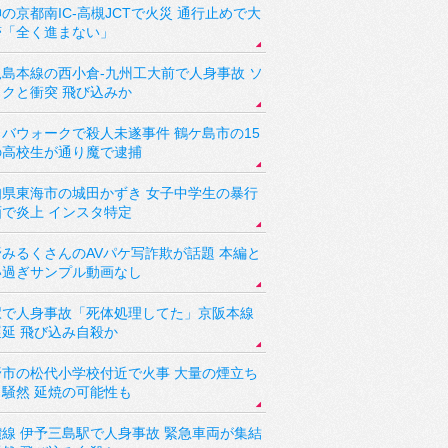
の京都南IC-高槻JCTで火災 通行止めで大
滞「全く進まない」
児島本線の西小倉-九州工大前で人身事故 ソ
ックと衝突 飛び込みか
バウォークで殺人未遂事件 鶴ケ島市の15
の高校生が通り魔で逮捕
知県東海市の城田かずき 女子中学生の暴行
画で炎上 インスタ特定
野みるくさんのAVパケ写詐欺が話題 本編と
い過ぎサンプル動画なし
駅で人身事故「死体処理してた」京阪本線
遅延 飛び込み自殺か
野市の松代小学校付近で火事 大量の煙立ち
り騒然 延焼の可能性も
讃線 伊予三島駅で人身事故 緊急車両が集結