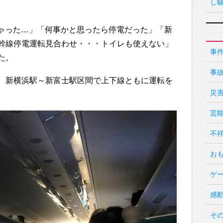
し
まっちゃった…」「何事かと思ったら停電だった」「新
新幹線停電運転見合わせ・・・トイレも使えない」
事
た。
事
、新横浜駅～新富士駅区間で上下線ともに運転を
災
芸
不
お
ゲ
感
そ