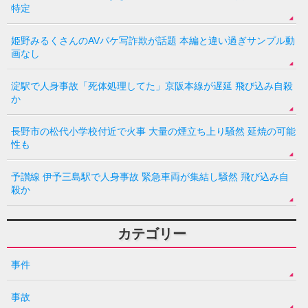
特定
姫野みるくさんのAVパケ写詐欺が話題 本編と違い過ぎサンプル動
画なし
淀駅で人身事故「死体処理してた」京阪本線が遅延 飛び込み自殺
か
長野市の松代小学校付近で火事 大量の煙立ち上り騒然 延焼の可能
性も
予讃線 伊予三島駅で人身事故 緊急車両が集結し騒然 飛び込み自
殺か
カテゴリー
事件
事故