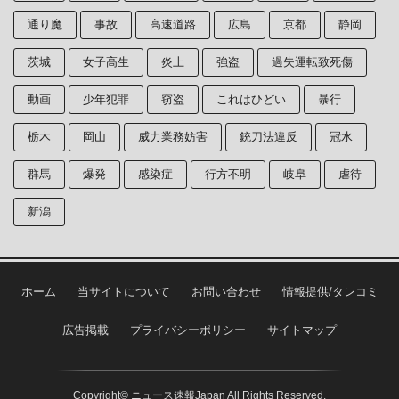
通り魔
事故
高速道路
広島
京都
静岡
茨城
女子高生
炎上
強盗
過失運転致死傷
動画
少年犯罪
窃盗
これはひどい
暴行
栃木
岡山
威力業務妨害
銃刀法違反
冠水
群馬
爆発
感染症
行方不明
岐阜
虐待
新潟
ホーム
当サイトについて
お問い合わせ
情報提供/タレコミ
広告掲載
プライバシーポリシー
サイトマップ
Copyright© ニュース速報Japan All Rights Reserved.