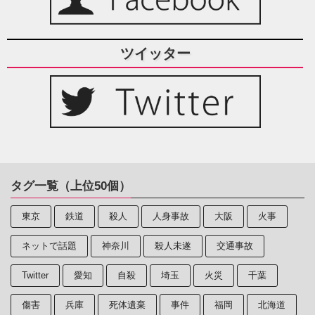
ツイッター
タグ一覧（上位50個）
東京
鉄道
殺人
人身事故
大阪
火事
ネットで話題
神奈川
殺人未遂
交通事故
Twitter
愛知
自殺
埼玉
火災
千葉
傷害
兵庫
死体遺棄
事件
福岡
北海道