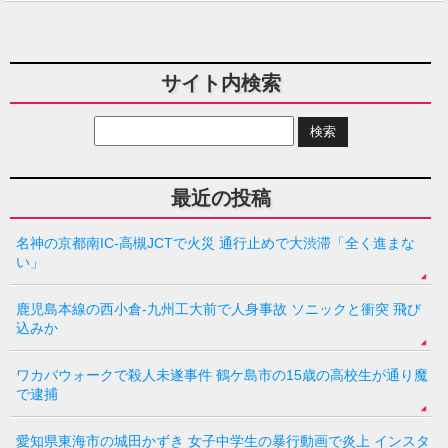
サイト内検索
最近の投稿
名神の京都南IC-高槻JCTで火災 通行止めで大渋滞「全く進まな
い」
鹿児島本線の西小倉-九州工大前で人身事故 ソニックと衝突 飛び
込みか
ワカバウォークで殺人未遂事件 鶴ケ島市の15歳の高校生が通り魔
で逮捕
愛知県東海市の城田かずき 女子中学生の暴行動画で炎上 インスタ