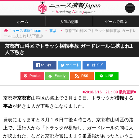
ホーム
人気の記事
ゲームで遊ぶ
ニュース速報Japan
事故
京都市山科区でトラック横転事故 ガードレ
ールに挟まれ1人下敷き
京都市山科区でトラック横転事故 ガードレールに挟まれ1
人下敷き
いいね！
ツイート
はてブ
Pocket
Feedly
RSS
LINE
■
2018/3/16 21：09
最終更新■
京都府
京都市
山科区の路上で３月１６日、トラックが
横転
する
事故
が起き１人が下敷きになりました。
発表によりますと３月１６日午後４時ころ、京都市山科区の路
上で、通行人から「トラックが横転し、ガードレールの間に人
が挟まれた」などと京都府警に１１０番通報があったというこ