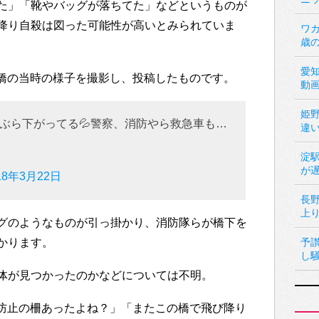
た」「靴やバッグが落ちてた」などというものが
降り自殺は図った可能性が高いとみられていま
ワカ
歳
愛
木山橋の当時の様子を撮影し、投稿したものです。
動
姫
ぶら下がってる💦警察、消防やら救急車も…
違
淀
が
18年3月22日
長
上
グのようなものが引っ掛かり、消防隊らが橋下を
かります。
予
し
体が見つかったのかなどについては不明。
て自殺防止の柵あったよね？」「またこの橋で飛び降り