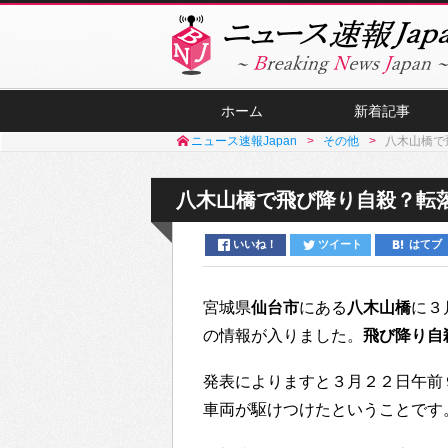
ホーム
新着記事
ニュース速報Japan
その他
八木山橋で
八木山橋で飛び降り自殺？転
いいね！
ツイート
はてブ
宮城県
仙台市
にある
八木山橋
に３
の情報が入りました。
飛び降り自
発表によりますと３月２２日午前
車両が駆けつけたということです