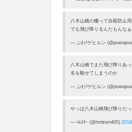
八木山橋の柵って自殺防止用
でも飛び降りるんだもんなぁ
— ぷわ²ゲヒルン (@puwapuwa
八木山橋でまた飛び降りあっ
名を馳せてしまうのか
— ぷわ²ゲヒルン (@puwapuwa
やっぱ八木山橋飛び降りだっ
— ﾊﾑｽﾀｰ (@hmtrsm405)
201