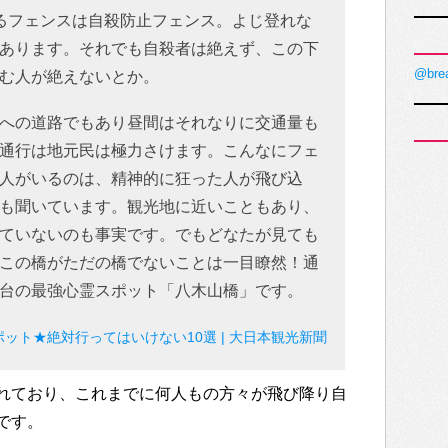
るフェンスは自殺防止フェンス。よじ登れな
あります。それでも自殺者は絶えず、この下
@bre
む人が絶えないとか。
への道路でもあり昼間はそれなりに交通量も
通行は地元民は極力さけます。こんなにフェ
人がいるのは、精神的に狂った人が飛び込
も聞いています。観光地に近いこともあり、
ていないのも事実です。でもどなたが見ても
この橋がただの橋でないことは一目瞭然！通
台の最強心霊スポット「八木山橋」です。
ット★絶対行ってはいけない10選 | 大日本観光新聞
れており、これまでに何人もの方々が飛び降り自
です。