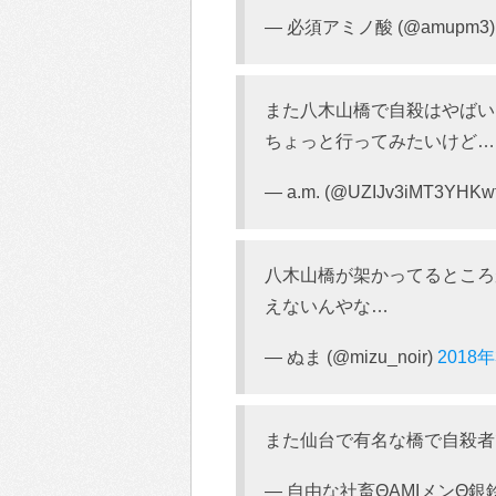
— 必須アミノ酸 (@amupm3
また八木山橋で自殺はやばい
ちょっと行ってみたいけど…
— a.m. (@UZIJv3iMT3YHKw
八木山橋が架かってるところ
えないんやな…
— ぬま (@mizu_noir)
2018
また仙台で有名な橋で自殺者でた
— 自由な社畜ΘAMIメンΘ銀鈴 (@