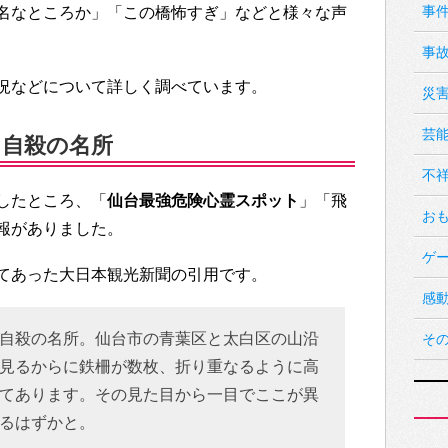
事
名なところか」「この橋怖すぎ」などと様々な声
事
況などについて詳しく調べています。
災
芸
、自殺の名所
不
したところ、「
仙台最強危険心霊スポット
」「飛
お
報がありました。
ゲ
てあった大日本観光新聞の引用です。
感
自殺の名所。仙台市の青葉区と太白区の山沿
そ
見るからに鉄柵が数枚、折り重なるように高
てあります。その見た目から一目でここが異
るはずかと。