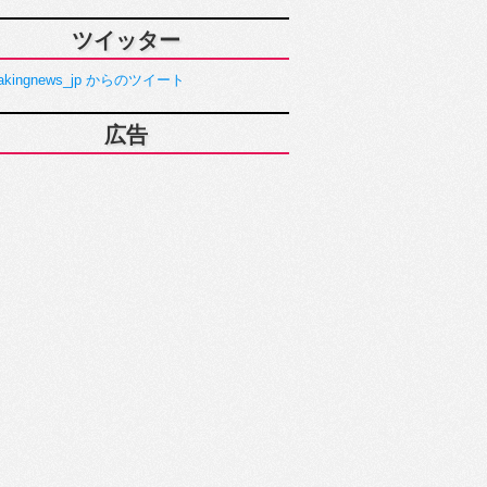
ツイッター
akingnews_jp からのツイート
広告