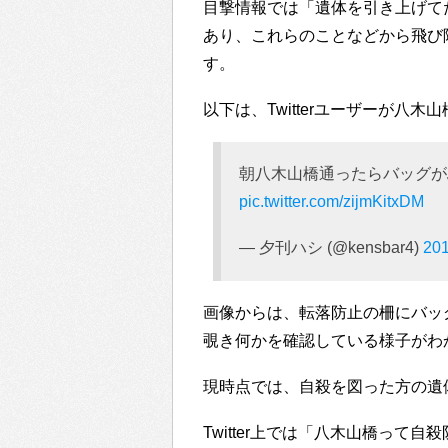
目撃情報では「遺体を引き上げて
あり、これらのことなどから飛び
す。
以下は、Twitterユーザーが八
朝八木山橋通ったらバッグが
pic.twitter.com/zijmKitxDM
— 夕刊ハシ (@kensbar4)
20
画像からは、転落防止の柵にバッ
覗き何かを確認している様子がわ
現時点では、自殺を図った方の遺
Twitter上では「八木山橋っ