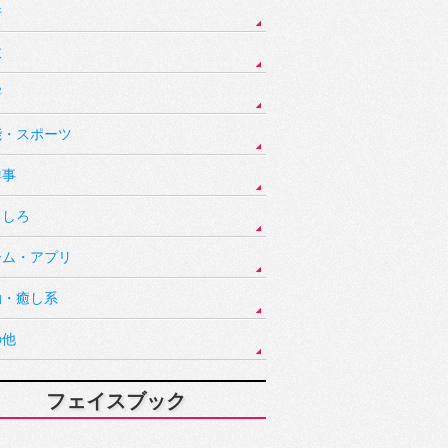
件
故
害
能・スポーツ
祥事
もしろ
ーム・アプリ
動・癒し系
の他
フェイスブック