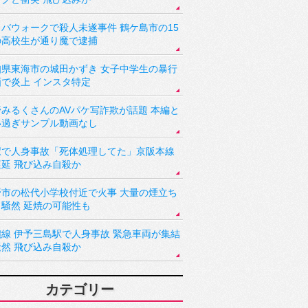
バウォークで殺人未遂事件 鶴ケ島市の15
の高校生が通り魔で逮捕
知県東海市の城田かずき 女子中学生の暴行
画で炎上 インスタ特定
野みるくさんのAVパケ写詐欺が話題 本編と
い過ぎサンプル動画なし
駅で人身事故「死体処理してた」京阪本線
遅延 飛び込み自殺か
野市の松代小学校付近で火事 大量の煙立ち
り騒然 延焼の可能性も
讃線 伊予三島駅で人身事故 緊急車両が集結
騒然 飛び込み自殺か
カテゴリー