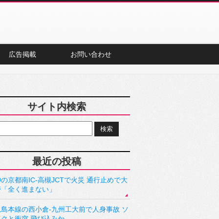
広告掲載
お問い合わせ
サイト内検索
最近の投稿
の京都南IC-高槻JCTで火災 通行止めで大
滞「全く進まない」
児島本線の西小倉-九州工大前で人身事故 ソ
ックと衝突 飛び込みか