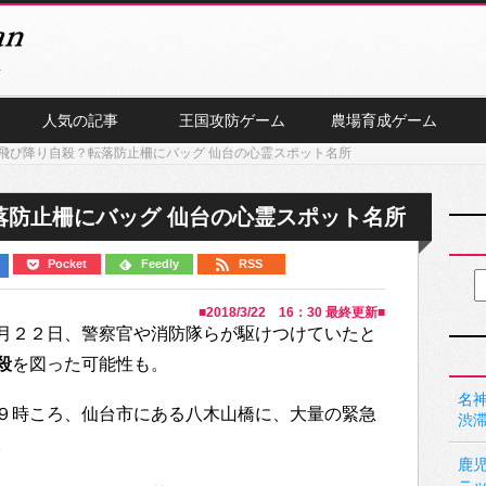
人気の記事
王国攻防ゲーム
農場育成ゲーム
飛び降り自殺？転落防止柵にバッグ 仙台の心霊スポット名所
落防止柵にバッグ 仙台の心霊スポット名所
Pocket
Feedly
RSS
■
2018/3/22 16：30
最終更新■
月２２日、警察官や消防隊らが駆けつけていたと
殺
を図った可能性も。
名神
９時ころ、仙台市にある八木山橋に、大量の緊急
渋
。
鹿
ニ