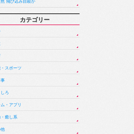
騒然 飛び込み自殺か
カテゴリー
件
故
害
能・スポーツ
祥事
もしろ
ーム・アプリ
動・癒し系
の他