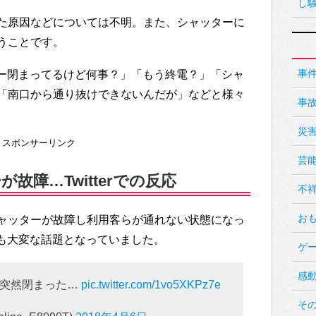
し
た原因などについては不明。また、シャッターに
うことです。
事
ャッター閉まってるけど何事？」「もう終電？」「シャ
「南口から通り抜けできないんだが」などと様々
事
災
スポンサーリンク
芸
故障…Twitterでの反応
不
お
ャッターが故障し利用客らが通れない状態になっ
上でも大変な話題となっていました。
ゲ
感
て突然閉まった…
pic.twitter.com/1vo5XKPz7e
そ