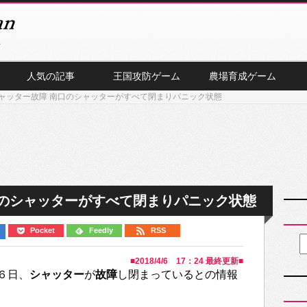
人気の記事
王国攻防ゲーム
農場育成ゲーム
ャッター故障 南口のシャッターがすべて閉まりパニック状態
口のシャッターがすべて閉まりパニック状態
Pocket
Feedly
RSS
■
2018/4/6 17：24
最終更新■
６日、
シャッター
が
故障
し閉まっているとの情報