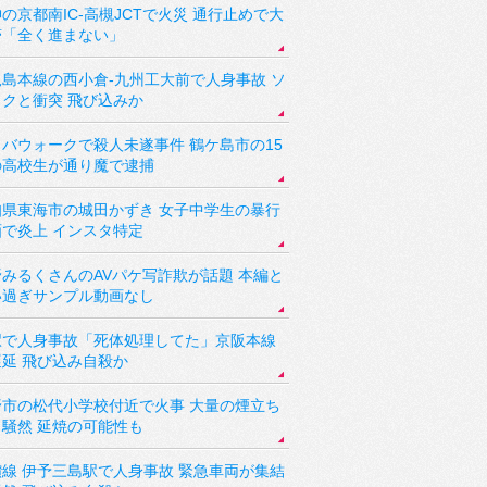
の京都南IC-高槻JCTで火災 通行止めで大
滞「全く進まない」
児島本線の西小倉-九州工大前で人身事故 ソ
ックと衝突 飛び込みか
バウォークで殺人未遂事件 鶴ケ島市の15
の高校生が通り魔で逮捕
知県東海市の城田かずき 女子中学生の暴行
画で炎上 インスタ特定
野みるくさんのAVパケ写詐欺が話題 本編と
い過ぎサンプル動画なし
駅で人身事故「死体処理してた」京阪本線
遅延 飛び込み自殺か
野市の松代小学校付近で火事 大量の煙立ち
り騒然 延焼の可能性も
讃線 伊予三島駅で人身事故 緊急車両が集結