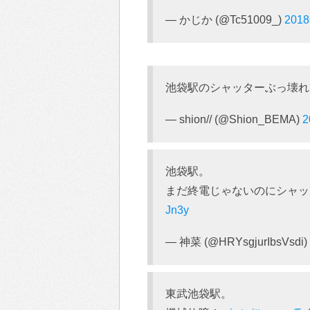
— かじか (@Tc51009_)
201
池袋駅のシャッターぶっ壊
— shion// (@Shion_BEMA)
池袋駅。
まだ終電じゃないのにシャ
Jn3y
— 神菜 (@HRYsgjurIbsVsdi)
東武池袋駅。