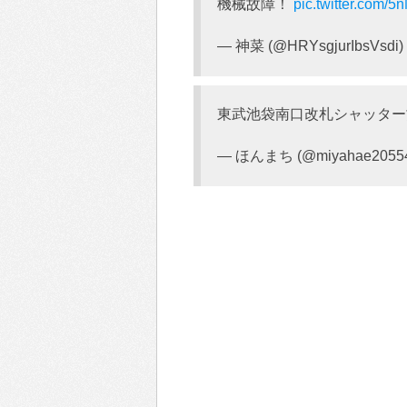
機械故障！
pic.twitter.com
— 神菜 (@HRYsgjurIbsVsdi)
東武池袋南口改札シャッター
— ほんまち (@miyahae2055