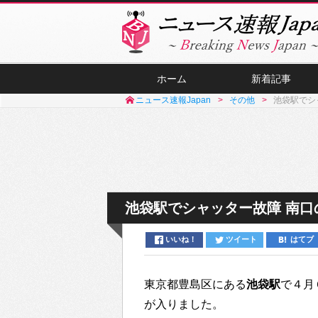
ホーム
新着記事
ニュース速報Japan
その他
池袋駅でシ
池袋駅でシャッター故障 南
いいね！
ツイート
はてブ
東京都豊島区にある
池袋駅
で４月
が入りました。