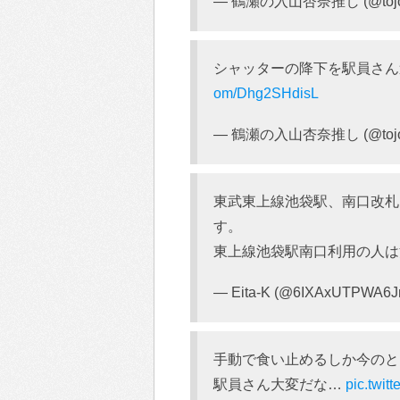
— 鶴瀬の入山杏奈推し (@tojol
シャッターの降下を駅員さん
om/Dhg2SHdisL
— 鶴瀬の入山杏奈推し (@tojol
東武東上線池袋駅、南口改札
す。
東上線池袋駅南口利用の人
— Eita-K (@6IXAxUTPWA6J
手動で食い止めるしか今のと
駅員さん大変だな…
pic.twit