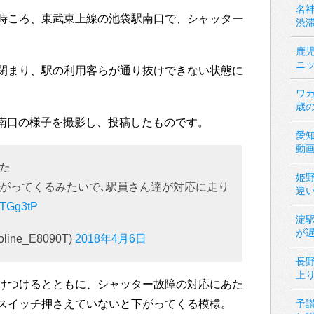
名神
時ころ、東武東上線の池袋駅南口で、シャッター
渋
鹿
ニ
閉まり、駅の利用客らが通り抜けできない状態に
ワカ
歳
袋駅南口の様子を撮影し、投稿したものです。
愛
動
た
姫
がってくるみたいで､駅員さん達が対応に走り
違
stTGg3tP
淀
が
ine_E8090T)
2018年4月6日
長
上
けつけるとともに、シャッター故障の対応にあた
スイッチ押さえていないと下がってくる模様。
予