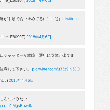
ine_E8090T)
2018年4月6日
達が手動で食い止めてる(゜ロ゜;)
pic.twitter.c
ine_E8090T)
2018年4月6日
口シャッターが故障し通行に支障が出てま
は注意して下さい。
pic.twitter.com/u33z9IN5JO
nE3)
2018年4月6日
ころないみたい
ter.com/cMgsBbwrtk