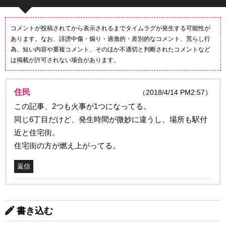
コメントが投稿されてから表示されるまでタイムラグが発生する可能性が
あります。なお、誹謗中傷・煽り・過激的・差別的なコメント、荒らし行
為、短い内容や重複コメント、そのほか不適切と判断されたコメントなど
は掲載が許可されない場合があります。
住民
（2018/4/14 PM2:57）
この記事、2つも火事が1つになってる。
同じ6丁目だけど、発生時間が微妙に違うし、場所も駅付
近と住宅街。
住宅街の方が燃え上がってる。
返信
書き込む