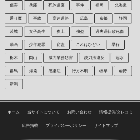
傷害
兵庫
死体遺棄
事件
福岡
北海道
通り魔
事故
高速道路
広島
京都
静岡
茨城
女子高生
炎上
強盗
過失運転致死傷
動画
少年犯罪
窃盗
これはひどい
暴行
栃木
岡山
威力業務妨害
銃刀法違反
冠水
群馬
爆発
感染症
行方不明
岐阜
虐待
新潟
ホーム
当サイトについて
お問い合わせ
情報提供/タレコミ
広告掲載
プライバシーポリシー
サイトマップ