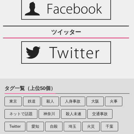
ツイッター
タグ一覧（上位50個）
東京
鉄道
殺人
人身事故
大阪
火事
ネットで話題
神奈川
殺人未遂
交通事故
Twitter
愛知
自殺
埼玉
火災
千葉