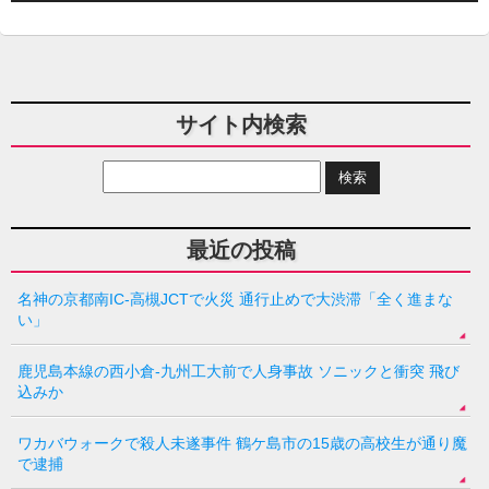
サイト内検索
最近の投稿
名神の京都南IC-高槻JCTで火災 通行止めで大渋滞「全く進まな
い」
鹿児島本線の西小倉-九州工大前で人身事故 ソニックと衝突 飛び
込みか
ワカバウォークで殺人未遂事件 鶴ケ島市の15歳の高校生が通り魔
で逮捕