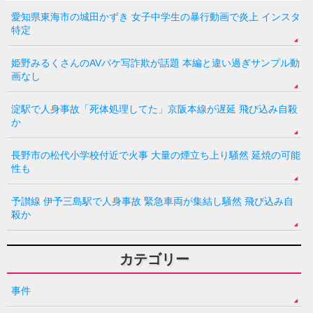
愛知県東海市の城田かずき 女子中学生の暴行動画で炎上 インスタ
特定
姫野みるくさんのAVパケ写詐欺が話題 本編と違い過ぎサンプル動
画なし
淀駅で人身事故「死体処理してた」京阪本線が遅延 飛び込み自殺
か
長野市の松代小学校付近で火事 大量の煙立ち上り騒然 延焼の可能
性も
予讃線 伊予三島駅で人身事故 緊急車両が集結し騒然 飛び込み自
殺か
カテゴリー
事件