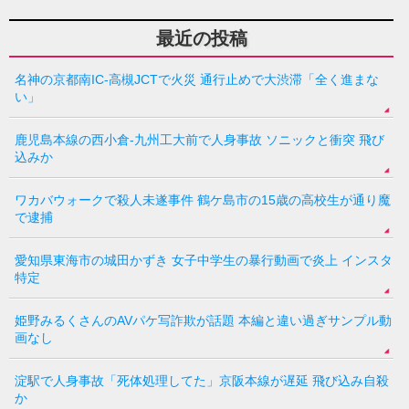
最近の投稿
名神の京都南IC-高槻JCTで火災 通行止めで大渋滞「全く進まな
い」
鹿児島本線の西小倉-九州工大前で人身事故 ソニックと衝突 飛び
込みか
ワカバウォークで殺人未遂事件 鶴ケ島市の15歳の高校生が通り魔
で逮捕
愛知県東海市の城田かずき 女子中学生の暴行動画で炎上 インスタ
特定
姫野みるくさんのAVパケ写詐欺が話題 本編と違い過ぎサンプル動
画なし
淀駅で人身事故「死体処理してた」京阪本線が遅延 飛び込み自殺
か