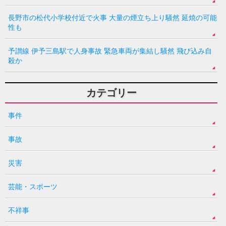
長野市の松代小学校付近で火事 大量の煙立ち上り騒然 延焼の可能
性も
予讃線 伊予三島駅で人身事故 緊急車両が集結し騒然 飛び込み自
殺か
カテゴリー
事件
事故
災害
芸能・スポーツ
不祥事