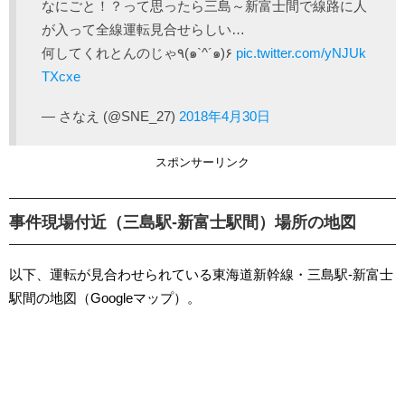
なにごと！？って思ったら三島～新富士間で線路に人
が入って全線運転見合せらしい…
何してくれとんのじゃ٩(๑`^´๑)۶
pic.twitter.com/yNJUk
TXcxe
— さなえ (@SNE_27)
2018年4月30日
スポンサーリンク
事件現場付近（三島駅-新富士駅間）場所の地図
以下、運転が見合わせられている東海道新幹線・三島駅-新富士
駅間の地図（Googleマップ）。