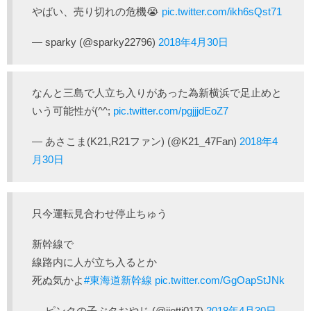
やばい、売り切れの危機😭
pic.twitter.com/ikh6sQst71
— sparky (@sparky22796)
2018年4月30日
なんと三島で人立ち入りがあった為新横浜で足止めと
いう可能性が(^^;
pic.twitter.com/pgjjjdEoZ7
— あさこま(K21,R21ファン) (@K21_47Fan)
2018年4
月30日
只今運転見合わせ停止ちゅう
新幹線で
線路内に人が立ち入るとか
死ぬ気かよ
#東海道新幹線
pic.twitter.com/GgOapStJNk
— ピンクの子ぶタおやじ (@jietti017)
2018年4月30日