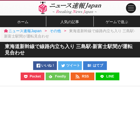
ホーム
人気の記事
ゲームで遊ぶ
ニュース速報Japan
その他
東海道新幹線で線路内立ち入り 三島駅-
新富士駅間が運転見合わせ
東海道新幹線で線路内立ち入り 三島駅-新富士駅間が運転
見合わせ
いいね！
ツイート
はてブ
Pocket
Feedly
RSS
LINE