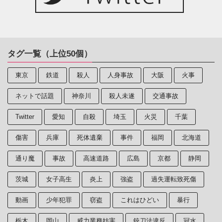
タグ一覧（上位50個）
東京
鉄道
殺人
人身事故
大阪
火事
ネットで話題
神奈川
殺人未遂
交通事故
Twitter
愛知
自殺
埼玉
火災
千葉
傷害
兵庫
死体遺棄
事件
福岡
北海道
通り魔
事故
高速道路
広島
京都
静岡
茨城
女子高生
炎上
強盗
過失運転致死傷
動画
少年犯罪
窃盗
これはひどい
暴行
栃木
岡山
威力業務妨害
銃刀法違反
冠水