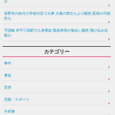
か
長野市の松代小学校付近で火事 大量の煙立ち上り騒然 延焼の可能
性も
予讃線 伊予三島駅で人身事故 緊急車両が集結し騒然 飛び込み自
殺か
カテゴリー
事件
事故
災害
芸能・スポーツ
不祥事