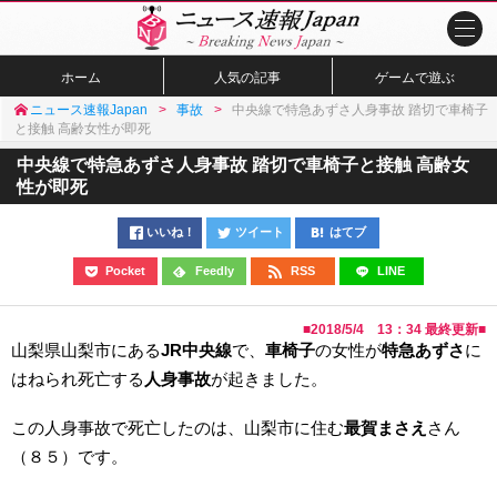
ホーム
人気の記事
ゲームで遊ぶ
ニュース速報Japan
事故
中央線で特急あずさ人身事故 踏切で車椅子
と接触 高齢女性が即死
中央線で特急あずさ人身事故 踏切で車椅子と接触 高齢女
性が即死
いいね！
ツイート
はてブ
Pocket
Feedly
RSS
LINE
■
2018/5/4 13：34
最終更新■
山梨県山梨市にある
JR中央線
で、
車椅子
の女性が
特急あずさ
に
はねられ死亡する
人身事故
が起きました。
この人身事故で死亡したのは、山梨市に住む
最賀まさえ
さん
（８５）です。