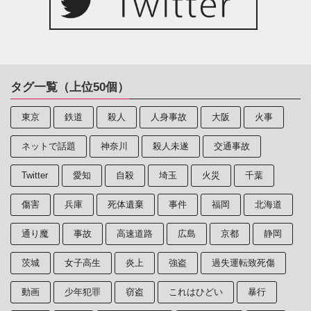
タグ一覧（上位50個）
東京
鉄道
殺人
人身事故
大阪
火事
ネットで話題
神奈川
殺人未遂
交通事故
Twitter
愛知
自殺
埼玉
火災
千葉
傷害
兵庫
死体遺棄
事件
福岡
北海道
通り魔
事故
高速道路
広島
京都
静岡
茨城
女子高生
炎上
強盗
過失運転致死傷
動画
少年犯罪
窃盗
これはひどい
暴行