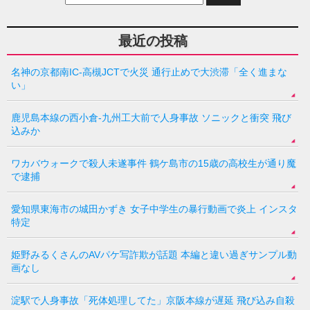
最近の投稿
名神の京都南IC-高槻JCTで火災 通行止めで大渋滞「全く進まな
い」
鹿児島本線の西小倉-九州工大前で人身事故 ソニックと衝突 飛び
込みか
ワカバウォークで殺人未遂事件 鶴ケ島市の15歳の高校生が通り魔
で逮捕
愛知県東海市の城田かずき 女子中学生の暴行動画で炎上 インスタ
特定
姫野みるくさんのAVパケ写詐欺が話題 本編と違い過ぎサンプル動
画なし
淀駅で人身事故「死体処理してた」京阪本線が遅延 飛び込み自殺