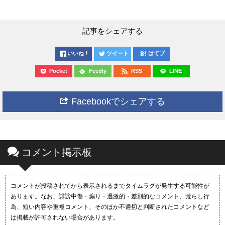
記事をシェアする
いいね！
ツイート
はてブ
Pocket
Feedly
RSS
LINE
Facebookでシェアする
コメント掲示板
コメントが投稿されてから表示されるまでタイムラグが発生する可能性が
あります。なお、誹謗中傷・煽り・過激的・差別的なコメント、荒らし行
為、短い内容や重複コメント、そのほか不適切と判断されたコメントなど
は掲載が許可されない場合があります。