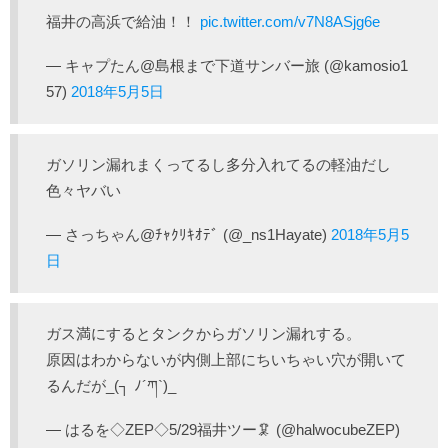
福井の高浜で給油！！
pic.twitter.com/v7N8ASjg6e
— キャプたん@島根まで下道サンバー旅 (@kamosio1
57)
2018年5月5日
ガソリン漏れまくってるし多分入れてるの軽油だし
色々ヤバい
— さっちゃん@ﾁｬｸﾘｷｵﾃﾞ (@_ns1Hayate)
2018年5月5
日
ガス満にするとタンクからガソリン漏れする。
原因はわからないが内側上部にちいちゃい穴が開いて
るんだが_(┐ ﾉ´ཀ`)_
— はるを◇ZEP◇5/29福井ツー🦑 (@halwocubeZEP)