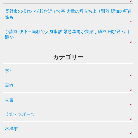
長野市の松代小学校付近で火事 大量の煙立ち上り騒然 延焼の可能
性も
予讃線 伊予三島駅で人身事故 緊急車両が集結し騒然 飛び込み自
殺か
カテゴリー
事件
事故
災害
芸能・スポーツ
不祥事