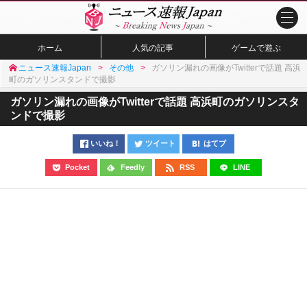
ホーム
人気の記事
ゲームで遊ぶ
ニュース速報Japan
その他
ガソリン漏れの画像がTwitterで話題 高浜
町のガソリンスタンドで撮影
ガソリン漏れの画像がTwitterで話題 高浜町のガソリンスタ
ンドで撮影
いいね！
ツイート
はてブ
Pocket
Feedly
RSS
LINE