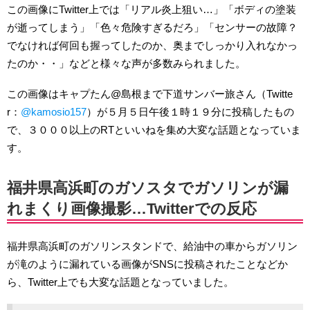
この画像にTwitter上では「リアル炎上狙い…」「ボディの塗装
が逝ってしまう」「色々危険すぎるだろ」「センサーの故障？
でなければ何回も握ってしたのか、奥までしっかり入れなかっ
たのか・・」などと様々な声が多数みられました。
この画像はキャプたん@島根まで下道サンバー旅さん（Twitte
r：
@kamosio157
）が５月５日午後１時１９分に投稿したもの
で、３０００以上のRTといいねを集め大変な話題となっていま
す。
福井県高浜町のガソスタでガソリンが漏
れまくり画像撮影…Twitterでの反応
福井県高浜町のガソリンスタンドで、給油中の車からガソリン
が滝のように漏れている画像がSNSに投稿されたことなどか
ら、Twitter上でも大変な話題となっていました。