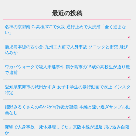
最近の投稿
名神の京都南IC-高槻JCTで火災 通行止めで大渋滞「全く進まな
い」
鹿児島本線の西小倉-九州工大前で人身事故 ソニックと衝突 飛び
込みか
ワカバウォークで殺人未遂事件 鶴ケ島市の15歳の高校生が通り魔
で逮捕
愛知県東海市の城田かずき 女子中学生の暴行動画で炎上 インスタ
特定
姫野みるくさんのAVパケ写詐欺が話題 本編と違い過ぎサンプル動
画なし
淀駅で人身事故「死体処理してた」京阪本線が遅延 飛び込み自殺
か