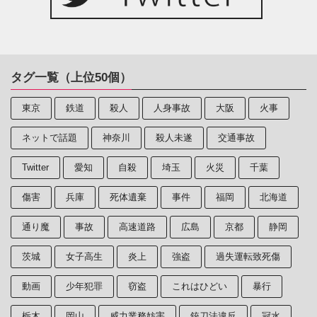
タグ一覧（上位50個）
東京
鉄道
殺人
人身事故
大阪
火事
ネットで話題
神奈川
殺人未遂
交通事故
Twitter
愛知
自殺
埼玉
火災
千葉
傷害
兵庫
死体遺棄
事件
福岡
北海道
通り魔
事故
高速道路
広島
京都
静岡
茨城
女子高生
炎上
強盗
過失運転致死傷
動画
少年犯罪
窃盗
これはひどい
暴行
栃木
岡山
威力業務妨害
銃刀法違反
冠水