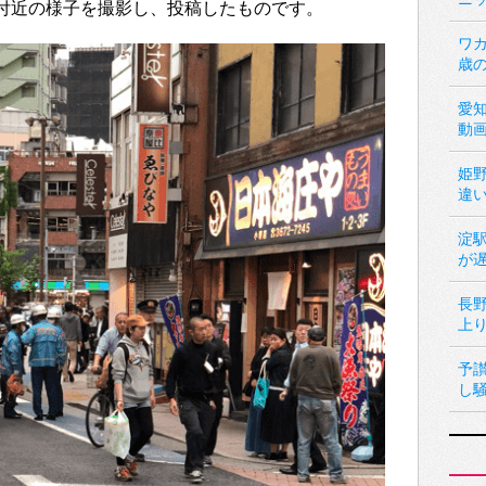
岩駅付近の様子を撮影し、投稿したものです。
ワカ
歳
愛
動
姫
違
淀
が
長
上
予
し