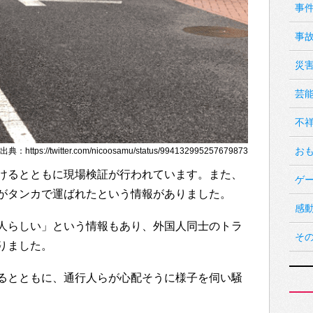
事
事
災
芸
不
お
典：https://twitter.com/nicoosamu/status/994132995257679873
けるとともに現場検証が行われています。また、
ゲ
がタンカで運ばれたという情報がありました。
感
人らしい」という情報もあり、外国人同士のトラ
そ
りました。
るとともに、通行人らが心配そうに様子を伺い騒