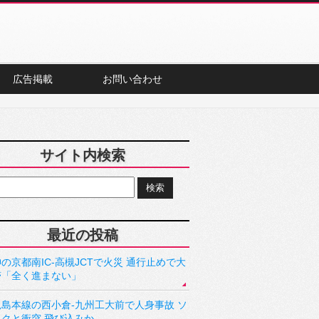
広告掲載
お問い合わせ
サイト内検索
最近の投稿
の京都南IC-高槻JCTで火災 通行止めで大
滞「全く進まない」
児島本線の西小倉-九州工大前で人身事故 ソ
ックと衝突 飛び込みか