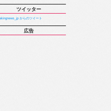
ツイッター
akingnews_jp からのツイート
広告