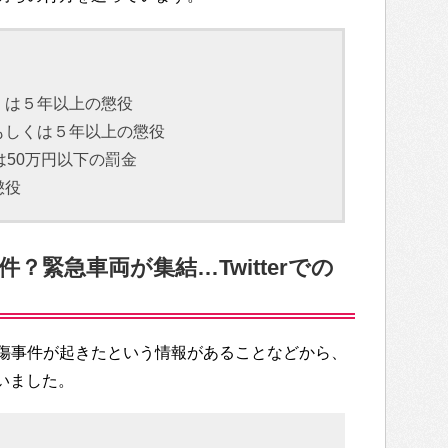
くは５年以上の懲役
もしくは５年以上の懲役
は50万円以下の罰金
懲役
？緊急車両が集結…Twitterでの
傷事件が起きたという情報があることなどから、
ていました。