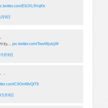
ic.twitter.com/E8JXL9VqKk
5月9日
。
街やね…
pic.twitter.com/TewWjutzjW
年5月9日
。。
witter.com/C9OmMvQtT6
8年5月9日