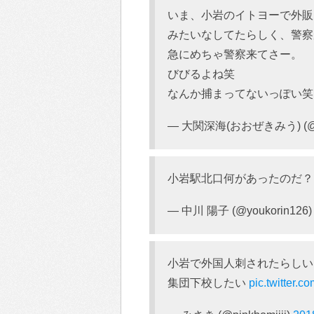
いま、小岩のイトヨーで外販
みたいなしてたらしく、警察
急にめちゃ警察来てさー。
びびるよね笑
なんか捕まってないっぽい笑
— 大関深海(おおぜきみう) (@D
小岩駅北口何があったのだ
— 中川 陽子 (@youkorin126
小岩で外国人刺されたらしい
集団下校したい
pic.twitter.