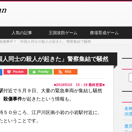
人気の記事
王国攻防ゲーム
農場育成ゲーム
殺傷事件？「外国人同士の殺人が起きた」警察集結で騒然
国人同士の殺人が起きた」警察集結で騒然
Pocket
Feedly
RSS
■
2018/5/10 15：19
最終更新■
駅
付近で５月９日、大量の緊急車両が集結し騒然
。
殺傷事件
が起きたという情報も。
名神
時５０分ころ、江戸川区南小岩の小岩駅付近に、
渋
たということです。
鹿
ニ