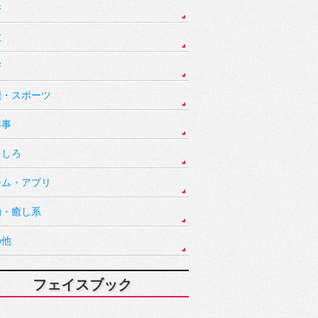
件
故
害
能・スポーツ
祥事
もしろ
ーム・アプリ
動・癒し系
の他
フェイスブック