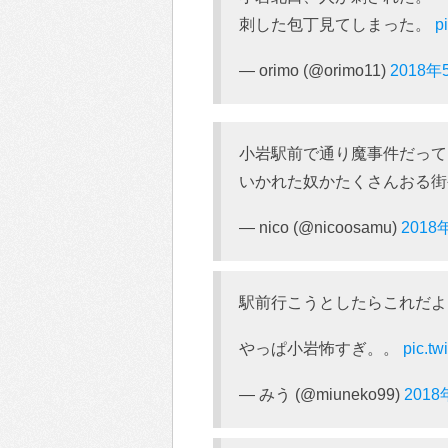
刺した包丁見てしまった。
p
— orimo (@orimo11)
2018年
小岩駅前で通り魔事件だって
いかれた奴かたくさんおる
— nico (@nicoosamu)
2018
駅前行こうとしたらこれだよ
やっぱ小岩怖すぎ。。
pic.t
— みう (@miuneko99)
201