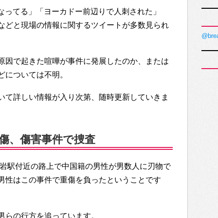
とになってる」「ヨーカドー前辺りで人刺された」
などと現場の情報に関するツイートが多数見られ
@bre
原因で起きた喧嘩が事件に発展したのか、または
どについては不明。
いて詳しい情報が入り次第、随時更新していきま
負傷、傷害事件で捜査
小岩駅付近の路上で中国籍の男性が男数人に刃物で
男性はこの事件で重傷を負ったということです
男らの行方を追っています。