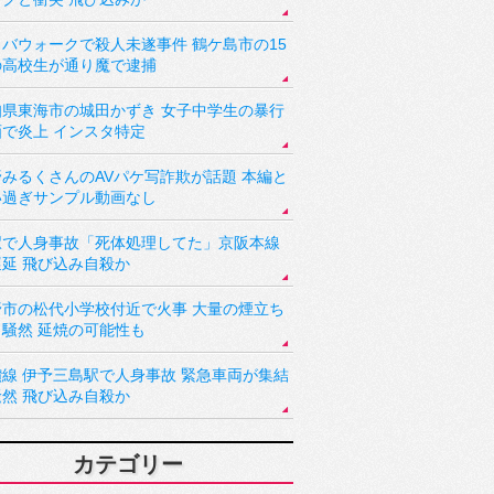
バウォークで殺人未遂事件 鶴ケ島市の15
の高校生が通り魔で逮捕
知県東海市の城田かずき 女子中学生の暴行
画で炎上 インスタ特定
野みるくさんのAVパケ写詐欺が話題 本編と
い過ぎサンプル動画なし
駅で人身事故「死体処理してた」京阪本線
遅延 飛び込み自殺か
野市の松代小学校付近で火事 大量の煙立ち
り騒然 延焼の可能性も
讃線 伊予三島駅で人身事故 緊急車両が集結
騒然 飛び込み自殺か
カテゴリー