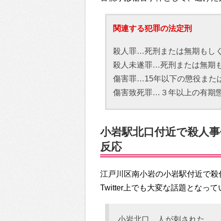
関連する犯罪の法定刑
殺人罪…死刑または無期もし
殺人未遂罪…死刑または無期
傷害罪…15年以下の懲役また
傷害致死罪…３年以上の有期
小岩駅北口付近で殺人事件
反応
江戸川区南小岩の小岩駅付近で殺
Twitter上でも大変な話題となっ
小岩北口、人が刺された。