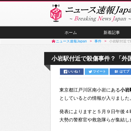
ホーム
新着記事
ニュース速報Japan
事件
小岩駅付近で
小岩駅付近で殺傷事件？「外
いいね！
ツイート
はてブ
東京都江戸川区南小岩にある
小岩
としているとの情報が入りました
発表によりますと５月９日午後４
大勢の警察官や救急隊らが集結し