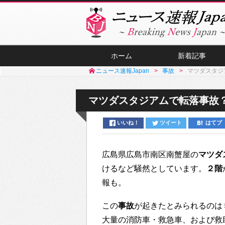
ホーム
新着記事
ニュース速報Japan
事故
マツダスタジ
マツダスタジアムで転落事故
いいね！
ツイート
はてブ
広島県広島市南区南蟹屋の
マツダ
けるなど騒然としています。
２階
報も。
この
事故
が起きたとみられるのは
大量の消防車・救急車、および救