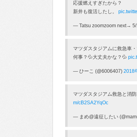
応援燃えすぎたから？
新井も復活したし。
pic.twi
— Tatsu zoomzoom next→ 5/
マツダスタジアムに救急車・消
何事？💦大丈夫かな？💦
pic.
— ひーこ (@6006407)
201
マツダスタジアム救急と消
m/cB2SA2YqOc
— まめ@遠征したい (@mame_