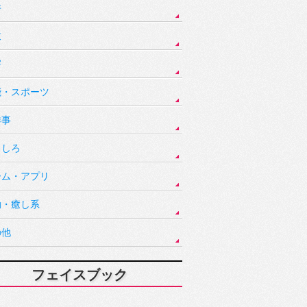
件
故
害
能・スポーツ
祥事
もしろ
ーム・アプリ
動・癒し系
の他
フェイスブック