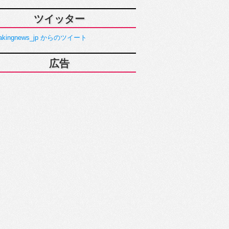
ツイッター
akingnews_jp からのツイート
広告