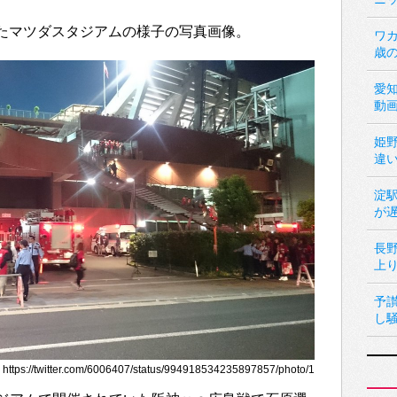
ていたマツダスタジアムの様子の写真画像。
ワカ
歳
愛
動
姫
違
淀
が
長
上
予
し
s://twitter.com/6006407/status/994918534235897857/photo/1