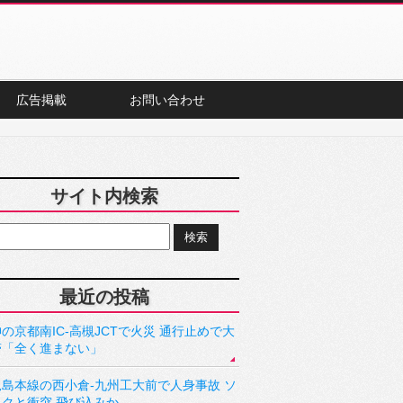
広告掲載
お問い合わせ
サイト内検索
最近の投稿
の京都南IC-高槻JCTで火災 通行止めで大
滞「全く進まない」
児島本線の西小倉-九州工大前で人身事故 ソ
ックと衝突 飛び込みか