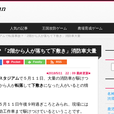
人気の記事
王国攻防ゲーム
農場育成ゲーム
アムで転落事故？「2階から人が落ちて下敷き」消防車大量
？「2階から人が落ちて下敷き」消防車大量
Pocket
Feedly
RSS
■
2018/5/11 22：09
最終更新■
スタジアム
で５月１１日、大量の消防車が駆けつ
から人が
転落
して
下敷き
になった人がいるとの情
名神
渋
５月１１日午後９時過ぎころとみられ、現場には
鹿
助工作車まで駆けつけているということです。
ニ