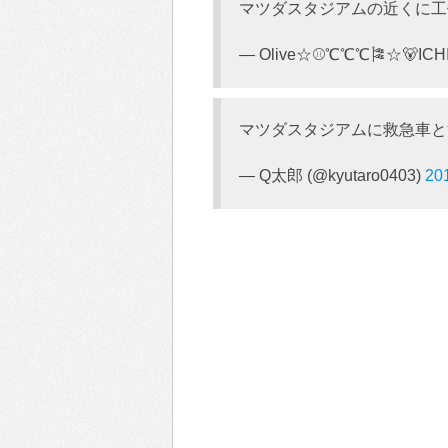
マツダスタジアムの近くに工
— Olive☆⚾℃℃℃🎏☆🐻ICH
マツダスタジアムに救急車と
— Q太郎 (@kyutaro0403)
20