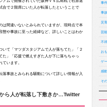
ジアムで開催されていた阪神ｖｓ広島戦で石原選
事
試合で２階席にいた人が転落したということで
事
災
のは間違いないとみられていますが、現時点で本
容態や事故に至った経緯など、詳しいことはわか
芸
不
ついて「マツダスタジアムで人が落ちてた」「２
お
てた」「応援で燃えすぎた人が下に落ちちゃっ
ゲ
れています。
感
転落事故とみられる騒動について詳しい情報が入
。
そ
ら人が転落し下敷きか…Twitter