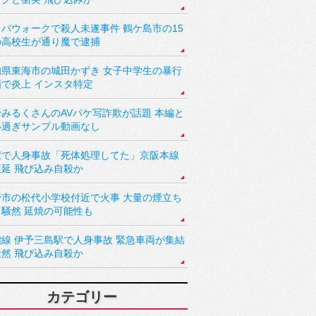
バウォークで殺人未遂事件 鶴ケ島市の15
の高校生が通り魔で逮捕
知県東海市の城田かずき 女子中学生の暴行
画で炎上 インスタ特定
野みるくさんのAVパケ写詐欺が話題 本編と
い過ぎサンプル動画なし
駅で人身事故「死体処理してた」京阪本線
遅延 飛び込み自殺か
野市の松代小学校付近で火事 大量の煙立ち
り騒然 延焼の可能性も
讃線 伊予三島駅で人身事故 緊急車両が集結
騒然 飛び込み自殺か
カテゴリー