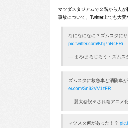
マツダスタジアムで２階から人が
事故について、Twitter上でも
なになになに？ズムスタに
pic.twitter.com/Khj7hRcFRi
— まろ(まろじろう・ズムスタ1勝
ズムスタに救急車と消防車が
er.com/Sn82VV1zFR
— 麗太@祝🎉され竜アニメ化 (@
マツスタ何があった！？
pic