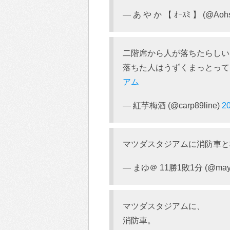
— あ や か 【 ｵｰｽﾐ 】 (@Aoh
二階席から人が落ちたらしい
落ちた人はうずくまっとって
アム
— 紅芋梅酒 (@carp89line)
2
マツダスタジアムに消防車と
— まゆ＠ 11勝1敗1分 (@mayu
マツダスタジアムに、
消防車。