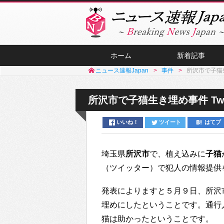
ホーム
新着記事
ニュース速報Japan
事件
所沢市で子猫生
所沢市で子猫生き埋め事件 Tw
いいね！
ツイート
はてブ
埼玉県
所沢市
で、植え込みに
子猫
（ツイッター）で犯人の情報提供
発表によりますと５月９日、所沢
埋めにしたということです。通行
猫は助かったということです。