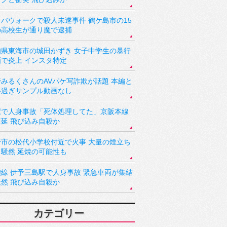
バウォークで殺人未遂事件 鶴ケ島市の15
の高校生が通り魔で逮捕
知県東海市の城田かずき 女子中学生の暴行
画で炎上 インスタ特定
野みるくさんのAVパケ写詐欺が話題 本編と
い過ぎサンプル動画なし
駅で人身事故「死体処理してた」京阪本線
遅延 飛び込み自殺か
野市の松代小学校付近で火事 大量の煙立ち
り騒然 延焼の可能性も
讃線 伊予三島駅で人身事故 緊急車両が集結
騒然 飛び込み自殺か
カテゴリー