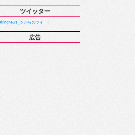
ツイッター
akingnews_jp からのツイート
広告