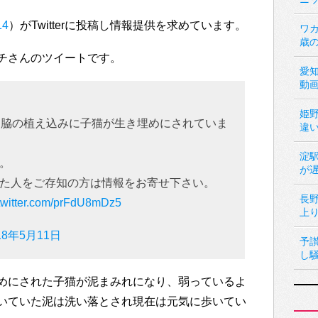
14
）がTwitterに投稿し情報提供を求めています。
ワカ
歳
チさんのツイートです。
愛
動
姫
道脇の植え込みに子猫が生き埋めにされていま
違
淀
。
が
た人をご存知の方は情報をお寄せ下さい。
長
.twitter.com/prFdU8mDz5
上
18年5月11日
予
し
めにされた子猫が泥まみれになり、弱っているよ
いていた泥は洗い落とされ現在は元気に歩いてい