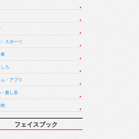
件
故
害
能・スポーツ
祥事
もしろ
ーム・アプリ
動・癒し系
の他
フェイスブック