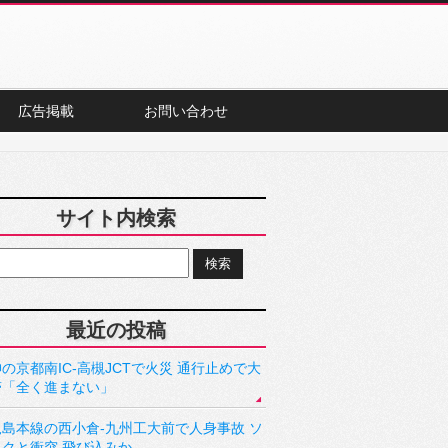
広告掲載
お問い合わせ
サイト内検索
最近の投稿
の京都南IC-高槻JCTで火災 通行止めで大
滞「全く進まない」
児島本線の西小倉-九州工大前で人身事故 ソ
ックと衝突 飛び込みか