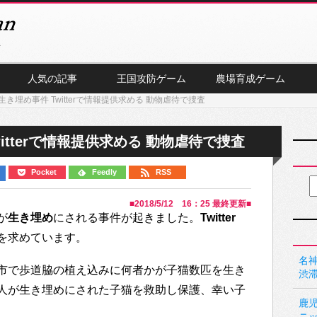
人気の記事
王国攻防ゲーム
農場育成ゲーム
き埋め事件 Twitterで情報提供求める 動物虐待で捜査
itterで情報提供求める 動物虐待で捜査
Pocket
Feedly
RSS
■
2018/5/12 16：25
最終更新■
が
生き埋め
にされる事件が起きました。
Twitter
を求めています。
名神
市で歩道脇の植え込みに何者かが子猫数匹を生き
渋
人が生き埋めにされた子猫を救助し保護、幸い子
鹿
ニ