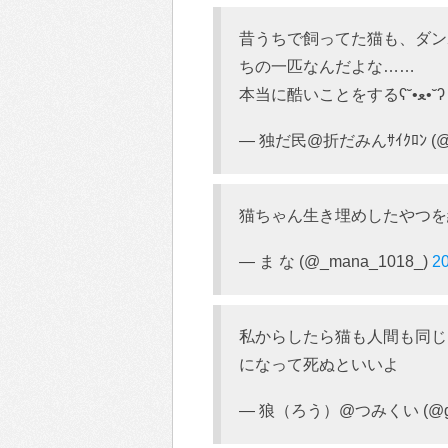
昔うちで飼ってた猫も、ダン
ちの一匹なんだよな……
本当に酷いことをするʕ˘•ﻌ•˘ʔ
— 独だ民@折だみんｻｲｸﾛﾝ (@ga
猫ちゃん生き埋めしたやつを
— ま な (@_mana_1018_)
2
私からしたら猫も人間も同じ
になって死ぬといいよ
— 狼（ろう）@つみくい (@gree