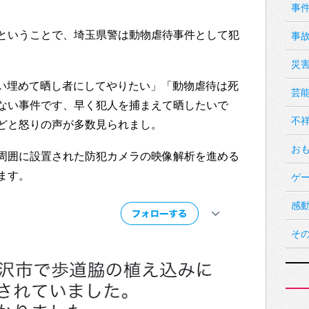
事
ということで、埼玉県警は動物虐待事件として犯
事
災
間くらい埋めて晒し者にしてやりたい」「動物虐待は死
芸
ない事件です、早く犯人を捕まえて晒したいで
不
どと怒りの声が多数見られまし。
お
周囲に設置された防犯カメラの映像解析を進める
ます。
ゲ
感
そ