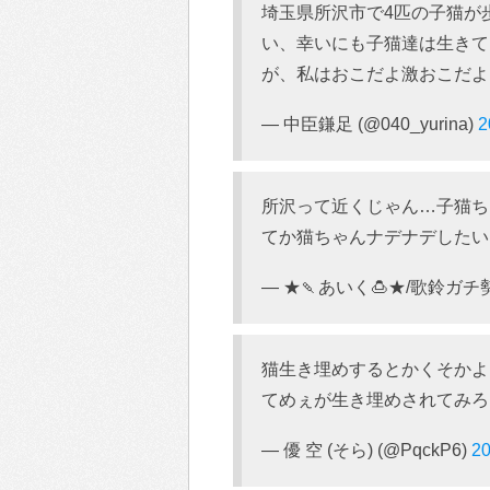
埼玉県所沢市で4匹の子猫が
い、幸いにも子猫達は生きて
が、私はおこだよ激おこだよ
— 中臣鎌足 (@040_yurina)
所沢って近くじゃん…子猫ち
てか猫ちゃんナデナデしたい
— ★🍡あいく🍮★/歌鈴ガチ勢/夕
猫生き埋めするとかくそかよ
てめぇが生き埋めされてみろ
— 優 空 (そら) (@PqckP6)
2