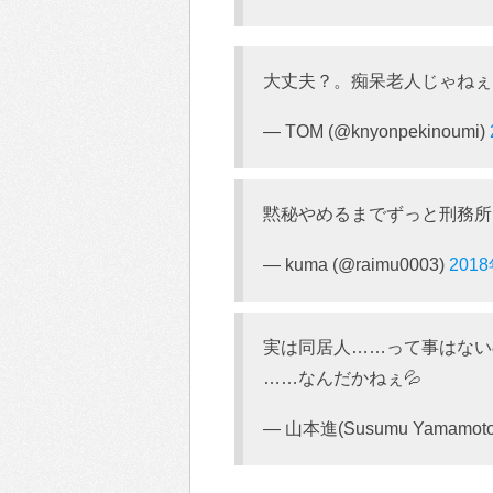
大丈夫？。痴呆老人じゃねぇ
— TOM (@knyonpekinoumi)
黙秘やめるまでずっと刑務所
— kuma (@raimu0003)
201
実は同居人……って事はない
……なんだかねぇ💦
— 山本進(Susumu Yamamoto)