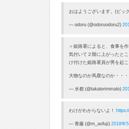
おはようございます。(ビック
— odoru (@odoruodoru2)
20
＞姫路署によると、食事を作
気付いて２階に上がったとこ
け付けた姫路署員が男を起こ
大物なのか馬鹿なのか・・・
— 水都 (@takatoriminato)
20
わけがわからないよ！
https
— 青藤 (@m_aofuji)
2018年