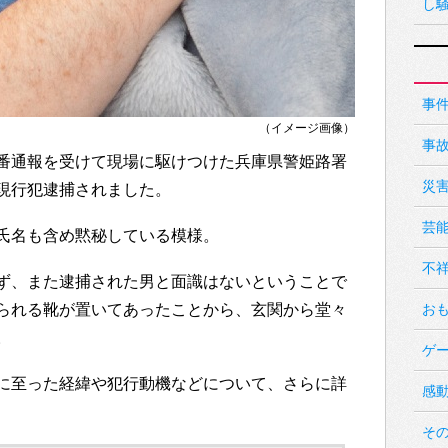
し
事
（イメージ画像）
事
番通報を受けて現場に駆けつけた兵庫県警姫路署
災
現行犯逮捕されました。
芸
氏名も含め黙秘している模様。
不
ず、また逮捕された男と面識はないということで
られる靴が置いてあったことから、玄関から堂々
お
。
ゲ
に至った経緯や犯行動機などについて、さらに詳
感
そ