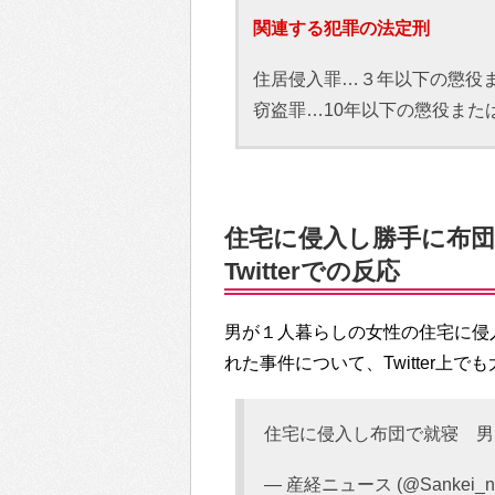
関連する犯罪の法定刑
住居侵入罪…３年以下の懲役ま
窃盗罪…10年以下の懲役また
住宅に侵入し勝手に布
Twitterでの反応
男が１人暮らしの女性の住宅に侵
れた事件について、Twitter上
住宅に侵入し布団で就寝 
— 産経ニュース (@Sankei_n