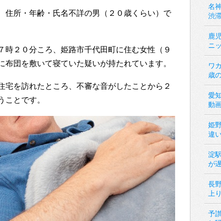
名神
、住所・年齢・氏名不詳の男（２０歳くらい）で
渋
鹿
ニ
７時２０分ころ、姫路市千代田町に住む女性（９
に布団を敷いて寝ていた疑いが持たれています。
ワカ
歳
住宅を訪れたところ、不審な音がしたことから２
愛
うことです。
動
姫
違
淀
が
長
上
予