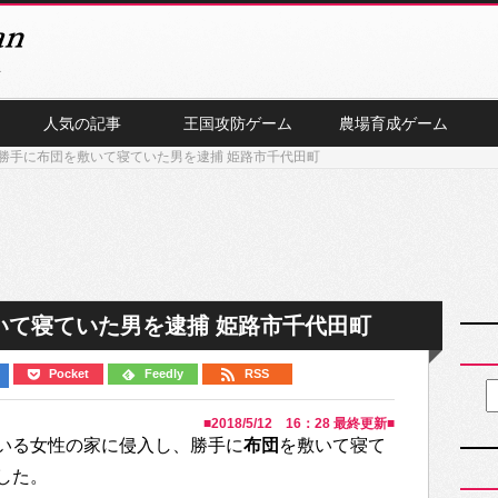
人気の記事
王国攻防ゲーム
農場育成ゲーム
勝手に布団を敷いて寝ていた男を逮捕 姫路市千代田町
いて寝ていた男を逮捕 姫路市千代田町
Pocket
Feedly
RSS
■
2018/5/12 16：28
最終更新■
いる女性の家に侵入し、勝手に
布団
を敷いて寝て
した。