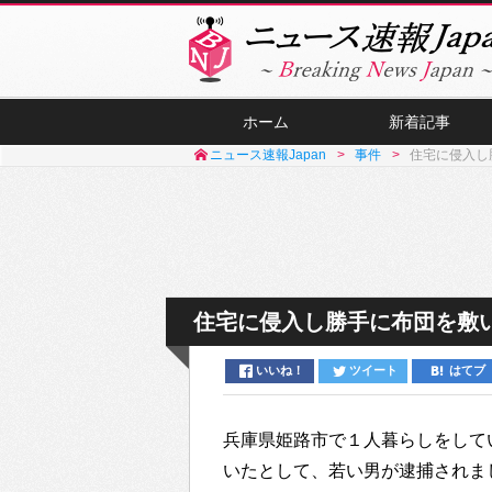
ホーム
新着記事
ニュース速報Japan
事件
住宅に侵入し
住宅に侵入し勝手に布団を敷
いいね！
ツイート
はてブ
兵庫県姫路市で１人暮らしをして
いたとして、若い男が逮捕されま