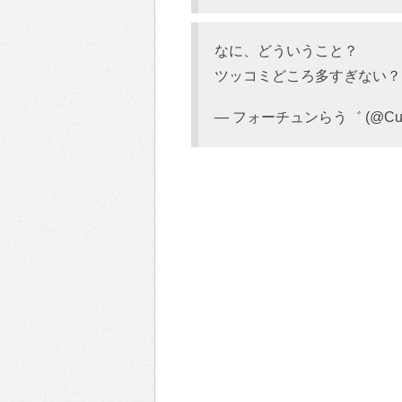
なに、どういうこと？
ツッコミどころ多すぎない
— フォーチュンらう゛ (@CureF