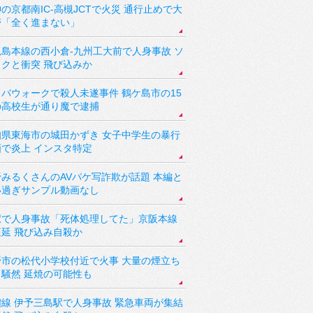
の京都南IC-高槻JCTで火災 通行止めで大
滞「全く進まない」
児島本線の西小倉-九州工大前で人身事故 ソ
ックと衝突 飛び込みか
バウォークで殺人未遂事件 鶴ケ島市の15
の高校生が通り魔で逮捕
知県東海市の城田かずき 女子中学生の暴行
画で炎上 インスタ特定
野みるくさんのAVパケ写詐欺が話題 本編と
い過ぎサンプル動画なし
駅で人身事故「死体処理してた」京阪本線
遅延 飛び込み自殺か
野市の松代小学校付近で火事 大量の煙立ち
り騒然 延焼の可能性も
讃線 伊予三島駅で人身事故 緊急車両が集結