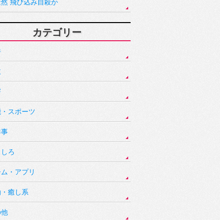
騒然 飛び込み自殺か
カテゴリー
件
故
害
能・スポーツ
祥事
もしろ
ーム・アプリ
動・癒し系
の他