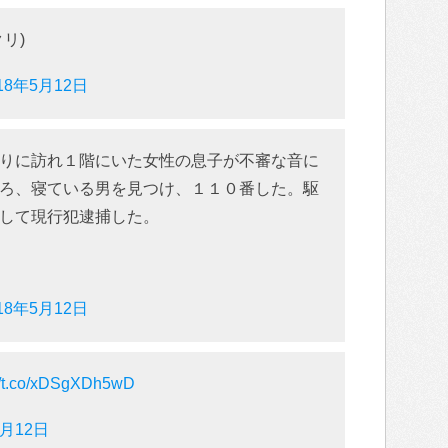
リ)
18年5月12日
りに訪れ１階にいた女性の息子が不審な音に
ろ、寝ている男を見つけ、１１０番した。駆
して現行犯逮捕した。
18年5月12日
://t.co/xDSgXDh5wD
5月12日