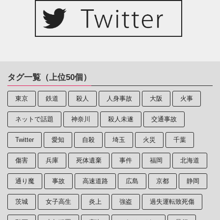
タグ一覧（上位50個）
東京
鉄道
殺人
人身事故
大阪
火事
ネットで話題
神奈川
殺人未遂
交通事故
Twitter
愛知
自殺
埼玉
火災
千葉
傷害
兵庫
死体遺棄
事件
福岡
北海道
通り魔
事故
高速道路
広島
京都
静岡
茨城
女子高生
炎上
強盗
過失運転致死傷