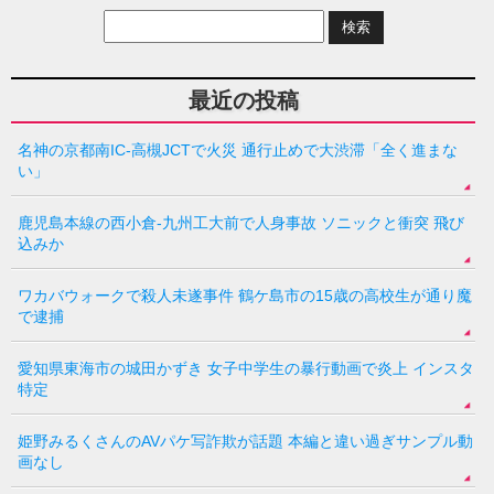
最近の投稿
名神の京都南IC-高槻JCTで火災 通行止めで大渋滞「全く進まな
い」
鹿児島本線の西小倉-九州工大前で人身事故 ソニックと衝突 飛び
込みか
ワカバウォークで殺人未遂事件 鶴ケ島市の15歳の高校生が通り魔
で逮捕
愛知県東海市の城田かずき 女子中学生の暴行動画で炎上 インスタ
特定
姫野みるくさんのAVパケ写詐欺が話題 本編と違い過ぎサンプル動
画なし