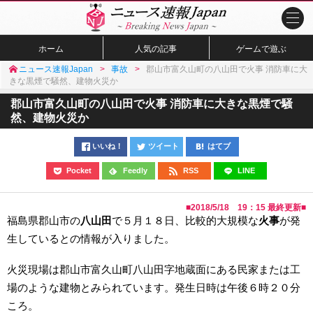
ホーム
人気の記事
ゲームで遊ぶ
ニュース速報Japan
事故
郡山市富久山町の八山田で火事 消防車に大
きな黒煙で騒然、建物火災か
郡山市富久山町の八山田で火事 消防車に大きな黒煙で騒
然、建物火災か
いいね！
ツイート
はてブ
Pocket
Feedly
RSS
LINE
■
2018/5/18 19：15
最終更新■
福島県郡山市の
八山田
で５月１８日、比較的大規模な
火事
が発
生しているとの情報が入りました。
火災現場は郡山市富久山町八山田字地蔵面にある民家または工
場のような建物とみられています。発生日時は午後６時２０分
ころ。