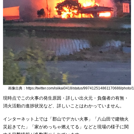
画像出典：https://twitter.com/isiikai0418/status/997412514861170688/photo/1
現時点でこの火事の発生原因・詳しい出火元・負傷者の有無・
消火活動の進捗状況など、詳しいことはわかっていません。
インターネット上では「郡山でデカい火事」「八山田で建物火
災起きてた」「家がめっちゃ燃えてる」などと現場の様子に関