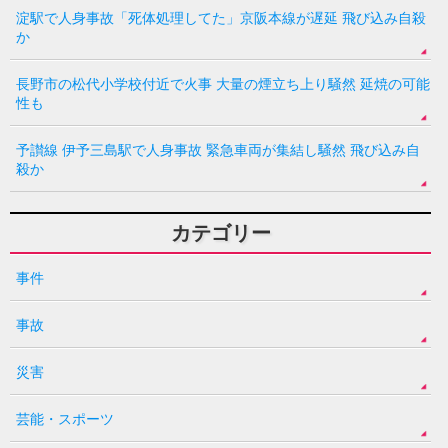
淀駅で人身事故「死体処理してた」京阪本線が遅延 飛び込み自殺
か
長野市の松代小学校付近で火事 大量の煙立ち上り騒然 延焼の可能
性も
予讃線 伊予三島駅で人身事故 緊急車両が集結し騒然 飛び込み自
殺か
カテゴリー
事件
事故
災害
芸能・スポーツ