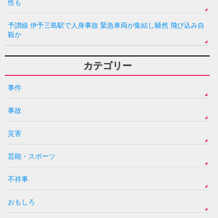
性も
予讃線 伊予三島駅で人身事故 緊急車両が集結し騒然 飛び込み自
殺か
カテゴリー
事件
事故
災害
芸能・スポーツ
不祥事
おもしろ