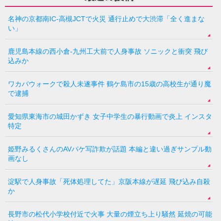
名神の京都南IC-高槻JCTで火災 通行止めで大渋滞「全く進まな
い」
鹿児島本線の西小倉-九州工大前で人身事故 ソニックと衝突 飛び
込みか
ワカバウォークで殺人未遂事件 鶴ケ島市の15歳の高校生が通り魔
で逮捕
愛知県東海市の城田かずき 女子中学生の暴行動画で炎上 インスタ
特定
姫野みるくさんのAVパケ写詐欺が話題 本編と違い過ぎサンプル動
画なし
淀駅で人身事故「死体処理してた」京阪本線が遅延 飛び込み自殺
か
長野市の松代小学校付近で火事 大量の煙立ち上り騒然 延焼の可能