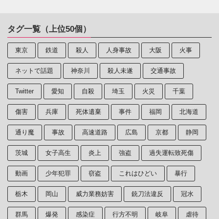
タグ一覧（上位50個）
東京
鉄道
殺人
人身事故
大阪
火事
ネットで話題
神奈川
殺人未遂
交通事故
Twitter
愛知
自殺
埼玉
火災
千葉
傷害
兵庫
死体遺棄
事件
福岡
北海道
通り魔
事故
高速道路
広島
京都
静岡
茨城
女子高生
炎上
強盗
過失運転致死傷
動画
少年犯罪
窃盗
これはひどい
暴行
栃木
岡山
威力業務妨害
銃刀法違反
冠水
群馬
爆発
感染症
行方不明
岐阜
虐待