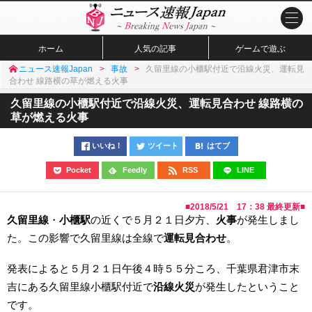
ホーム
人気の記事
ゲームで遊ぶ
ニュース速報Japan
事故
久留里線の小櫃駅付近で沿線火災、運転見
合わせ 線路横の草が燃える火事
久留里線の小櫃駅付近で沿線火災、運転見合わせ 線路横の
草が燃える火事
いいね！
ツイート
はてブ
Pocket
Feedly
RSS
LINE
■
2018/5/21 17：38
最終更新■
久留里線
・
小櫃駅
の近くで５月２１日夕方、
火事
が発生しまし
た。この影響で久留里線は全線で
運転見合わせ
。
発表によると５月２１日午後４時５５分ころ、千葉県君津市末
吉にある久留里線小櫃駅付近で
沿線火災
が発生したということ
です。