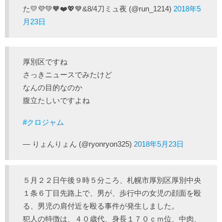
た💛💜💚🧡❤️💖💙&8/4刀ミュ夜 (@run_1214)
2018年5
月23日
厚別区ですね
さっきニュースでみたけど
なんの目的なのか
腹立たしいですよね
#クロジャム
— りょんりょん (@ryonryon325)
2018年5月23日
５月２２日午後９時５分ころ、札幌市厚別区厚別中央
１条６丁目先路上で、男が、歩行中の女児の顔面を殴
る、男児の肩付近を殴る事件が発生しました。
犯人の特徴は、４０歳代、身長１７０ｃｍ位、中肉、