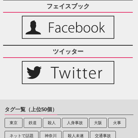
フェイスブック
ツイッター
タグ一覧（上位50個）
東京
鉄道
殺人
人身事故
大阪
火事
ネットで話題
神奈川
殺人未遂
交通事故