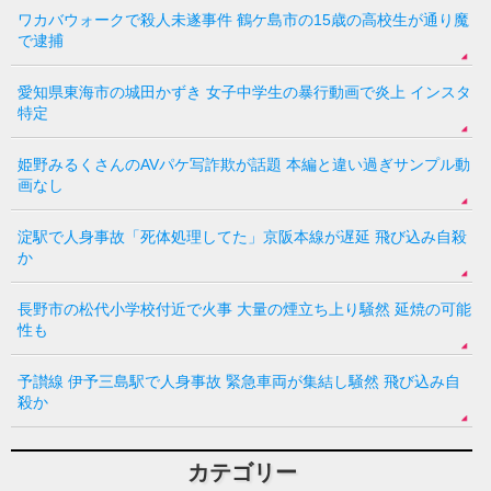
ワカバウォークで殺人未遂事件 鶴ケ島市の15歳の高校生が通り魔
で逮捕
愛知県東海市の城田かずき 女子中学生の暴行動画で炎上 インスタ
特定
姫野みるくさんのAVパケ写詐欺が話題 本編と違い過ぎサンプル動
画なし
淀駅で人身事故「死体処理してた」京阪本線が遅延 飛び込み自殺
か
長野市の松代小学校付近で火事 大量の煙立ち上り騒然 延焼の可能
性も
予讃線 伊予三島駅で人身事故 緊急車両が集結し騒然 飛び込み自
殺か
カテゴリー