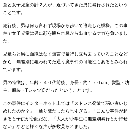
童と女子児童の計２人が、近づいてきた男に暴行されたという
ことです。
犯行後、男は何も言わず現場から歩いて逃走した模様。この事
件で女子児童は男に顔を殴られ鼻から出血するケガを負いまし
た。
児童らと男に面識はなく無言で暴行し立ち去っていることなど
から、無差別に狙われてた通り魔事件の可能性もあるとみられ
ています。
男の特徴は、年齢・４０代前後、身長・約１７０cm、髪型・坊
主、服装・Tシャツ姿だったということです。
この事件にインターネット上では「ストレス発散で弱い者いじ
めしたのか？」「通り魔だったら恐すぎる」「こんな事件が起
きると子供が心配だな」「大人が小学生に無差別暴行とか許せ
ない」などと様々な声が多数見られました。