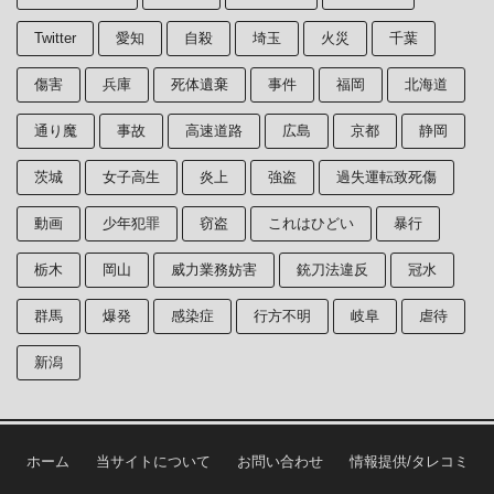
Twitter
愛知
自殺
埼玉
火災
千葉
傷害
兵庫
死体遺棄
事件
福岡
北海道
通り魔
事故
高速道路
広島
京都
静岡
茨城
女子高生
炎上
強盗
過失運転致死傷
動画
少年犯罪
窃盗
これはひどい
暴行
栃木
岡山
威力業務妨害
銃刀法違反
冠水
群馬
爆発
感染症
行方不明
岐阜
虐待
新潟
ホーム
当サイトについて
お問い合わせ
情報提供/タレコミ