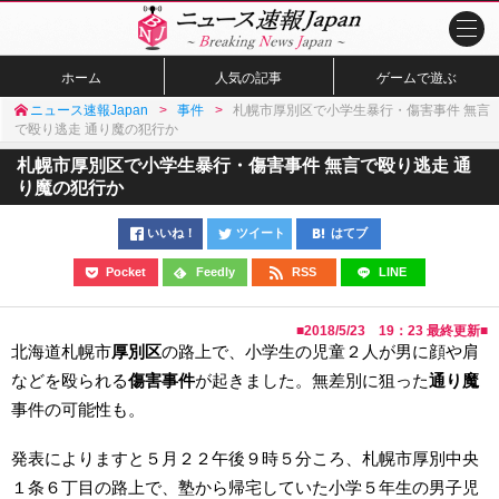
ホーム
人気の記事
ゲームで遊ぶ
ニュース速報Japan
事件
札幌市厚別区で小学生暴行・傷害事件 無言
で殴り逃走 通り魔の犯行か
札幌市厚別区で小学生暴行・傷害事件 無言で殴り逃走 通
り魔の犯行か
いいね！
ツイート
はてブ
Pocket
Feedly
RSS
LINE
■
2018/5/23 19：23
最終更新■
北海道札幌市
厚別区
の路上で、小学生の児童２人が男に顔や肩
などを殴られる
傷害事件
が起きました。無差別に狙った
通り魔
事件の可能性も。
発表によりますと５月２２午後９時５分ころ、札幌市厚別中央
１条６丁目の路上で、塾から帰宅していた小学５年生の男子児