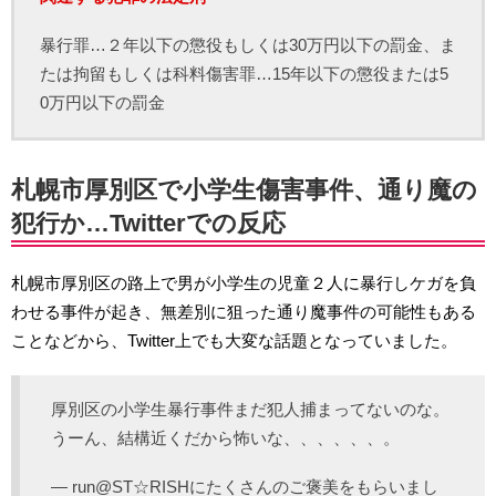
暴行罪…２年以下の懲役もしくは30万円以下の罰金、ま
たは拘留もしくは科料傷害罪…15年以下の懲役または5
0万円以下の罰金
札幌市厚別区で小学生傷害事件、通り魔の
犯行か…Twitterでの反応
札幌市厚別区の路上で男が小学生の児童２人に暴行しケガを負
わせる事件が起き、無差別に狙った通り魔事件の可能性もある
ことなどから、Twitter上でも大変な話題となっていました。
厚別区の小学生暴行事件まだ犯人捕まってないのな。
うーん、結構近くだから怖いな、、、、、、。
— run@ST☆RISHにたくさんのご褒美をもらいまし