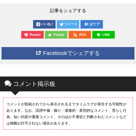
記事をシェアする
いいね！
ツイート
はてブ
Pocket
Feedly
RSS
LINE
Facebookでシェアする
コメント掲示板
コメントが投稿されてから表示されるまでタイムラグが発生する可能性が
あります。なお、誹謗中傷・煽り・過激的・差別的なコメント、荒らし行
為、短い内容や重複コメント、そのほか不適切と判断されたコメントなど
は掲載が許可されない場合があります。