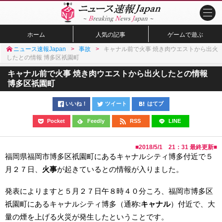
ホーム
人気の記事
ゲームで遊ぶ
ニュース速報Japan
事故
キャナル前で火事 焼き肉ウエストから出火
したとの情報 博多区祇園町
キャナル前で火事 焼き肉ウエストから出火したとの情報
博多区祇園町
いいね！
ツイート
はてブ
Pocket
Feedly
RSS
LINE
■
2018/5/1 21：31
最終更新■
福岡県福岡市博多区祇園町にあるキャナルシティ博多付近で５
月２７日、
火事
が起きているとの情報が入りました。
発表によりますと５月２７日午８時４０分ころ、福岡市博多区
祇園町にあるキャナルシティ博多（通称:
キャナル
）付近で、大
量の煙を上げる火災が発生したということです。