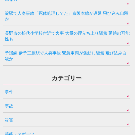
淀駅で人身事故「死体処理してた」京阪本線が遅延 飛び込み自殺
か
長野市の松代小学校付近で火事 大量の煙立ち上り騒然 延焼の可能
性も
予讃線 伊予三島駅で人身事故 緊急車両が集結し騒然 飛び込み自
殺か
カテゴリー
事件
事故
災害
芸能・スポーツ