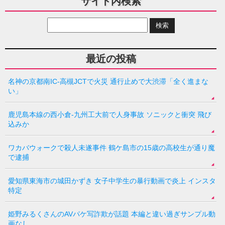
サイト内検索
最近の投稿
名神の京都南IC-高槻JCTで火災 通行止めで大渋滞「全く進まな
い」
鹿児島本線の西小倉-九州工大前で人身事故 ソニックと衝突 飛び
込みか
ワカバウォークで殺人未遂事件 鶴ケ島市の15歳の高校生が通り魔
で逮捕
愛知県東海市の城田かずき 女子中学生の暴行動画で炎上 インスタ
特定
姫野みるくさんのAVパケ写詐欺が話題 本編と違い過ぎサンプル動
画なし