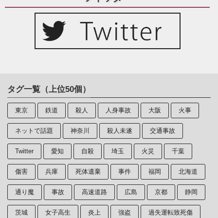
タグ一覧（上位50個）
東京
鉄道
殺人
人身事故
大阪
火事
ネットで話題
神奈川
殺人未遂
交通事故
Twitter
愛知
自殺
埼玉
火災
千葉
傷害
兵庫
死体遺棄
事件
福岡
北海道
通り魔
事故
高速道路
広島
京都
静岡
茨城
女子高生
炎上
強盗
過失運転致死傷