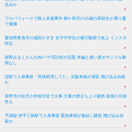
込みか
ワカバウォークで殺人未遂事件 鶴ケ島市の15歳の高校生が通り魔
で逮捕
愛知県東海市の城田かずき 女子中学生の暴行動画で炎上 インスタ
特定
姫野みるくさんのAVパケ写詐欺が話題 本編と違い過ぎサンプル動
画なし
淀駅で人身事故「死体処理してた」京阪本線が遅延 飛び込み自殺
か
長野市の松代小学校付近で火事 大量の煙立ち上り騒然 延焼の可能
性も
予讃線 伊予三島駅で人身事故 緊急車両が集結し騒然 飛び込み自
殺か