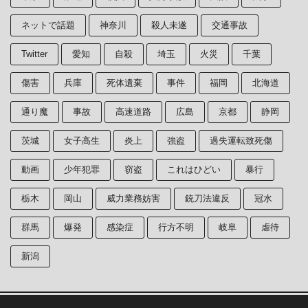
ネットで話題
神奈川
殺人未遂
交通事故
Twitter
愛知
自殺
埼玉
火災
千葉
傷害
兵庫
死体遺棄
事件
福岡
北海道
通り魔
事故
高速道路
広島
京都
静岡
茨城
女子高生
炎上
強盗
過失運転致死傷
動画
少年犯罪
窃盗
これはひどい
暴行
栃木
岡山
威力業務妨害
銃刀法違反
冠水
群馬
爆発
感染症
行方不明
岐阜
虐待
新潟