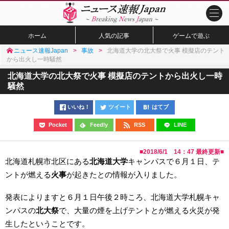
ホーム
人気の記事
ゲームで遊ぶ
ニュース速報Japan
事故
北海道大学の北大祭で火事 模擬店のテント
から出火し一時騒然
北海道大学の北大祭で火事 模擬店のテントから出火し一時
騒然
いいね！
ツイート
はてブ
Pocket
Feedly
RSS
LINE
■
2018/6/1 14：47
最終更新■
北海道札幌市北区にある
北海道大学
キャンパスで６月１日、テ
ントが燃える
火事
が起きたとの情報が入りました。
発表によりますと６月１日午後２時ころ、北海道大学札幌キャ
ンパスの
北大祭
で、大量の煙を上げテントとが燃える火災が発
生したということです。