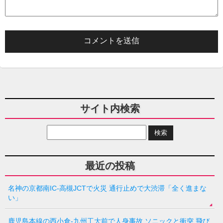
サイト内検索
最近の投稿
名神の京都南IC-高槻JCTで火災 通行止めで大渋滞「全く進まな
い」
鹿児島本線の西小倉-九州工大前で人身事故 ソニックと衝突 飛び