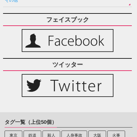
フェイスブック
ツイッター
タグ一覧（上位50個）
東京
鉄道
殺人
人身事故
大阪
火事