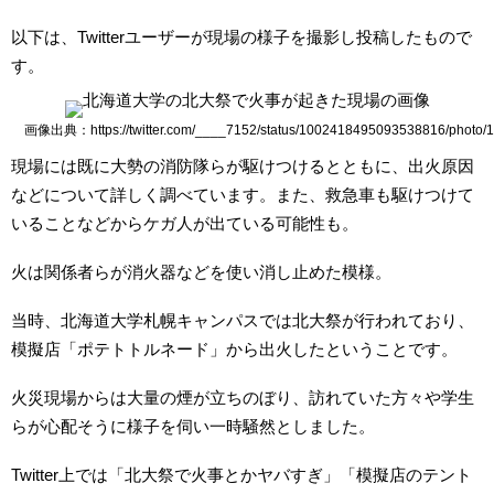
以下は、Twitterユーザーが現場の様子を撮影し投稿したもので
す。
画像出典：https://twitter.com/____7152/status/1002418495093538816/photo/1
現場には既に大勢の消防隊らが駆けつけるとともに、出火原因
などについて詳しく調べています。また、救急車も駆けつけて
いることなどからケガ人が出ている可能性も。
火は関係者らが消火器などを使い消し止めた模様。
当時、北海道大学札幌キャンパスでは北大祭が行われており、
模擬店「ポテトトルネード」から出火したということです。
火災現場からは大量の煙が立ちのぼり、訪れていた方々や学生
らが心配そうに様子を伺い一時騒然としました。
Twitter上では「北大祭で火事とかヤバすぎ」「模擬店のテント