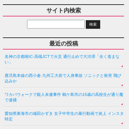
サイト内検索
最近の投稿
名神の京都南IC-高槻JCTで火災 通行止めで大渋滞「全く進まな
い」
鹿児島本線の西小倉-九州工大前で人身事故 ソニックと衝突 飛び
込みか
ワカバウォークで殺人未遂事件 鶴ケ島市の15歳の高校生が通り魔
で逮捕
愛知県東海市の城田かずき 女子中学生の暴行動画で炎上 インスタ
特定