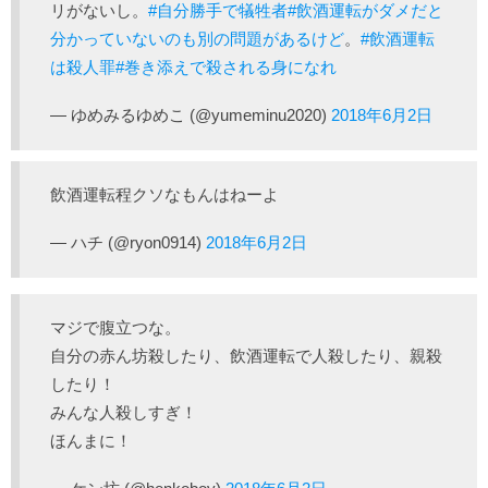
リがないし。
#自分勝手で犠牲者
#飲酒運転がダメだと
分かっていないのも別の問題があるけど
。
#飲酒運転
は殺人罪
#巻き添えで殺される身になれ
— ゆめみるゆめこ (@yumeminu2020)
2018年6月2日
飲酒運転程クソなもんはねーよ
— ハチ (@ryon0914)
2018年6月2日
マジで腹立つな。
自分の赤ん坊殺したり、飲酒運転で人殺したり、親殺
したり！
みんな人殺しすぎ！
ほんまに！