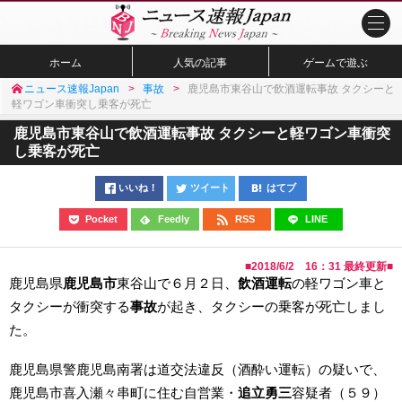
ホーム
人気の記事
ゲームで遊ぶ
ニュース速報Japan
事故
鹿児島市東谷山で飲酒運転事故 タクシーと
軽ワゴン車衝突し乗客が死亡
鹿児島市東谷山で飲酒運転事故 タクシーと軽ワゴン車衝突
し乗客が死亡
いいね！
ツイート
はてブ
Pocket
Feedly
RSS
LINE
■
2018/6/2 16：31
最終更新■
鹿児島県
鹿児島市
東谷山で６月２日、
飲酒運転
の軽ワゴン車と
タクシーが衝突する
事故
が起き、タクシーの乗客が死亡しまし
た。
鹿児島県警鹿児島南署は道交法違反（酒酔い運転）の疑いで、
鹿児島市喜入瀬々串町に住む自営業・
追立勇三
容疑者（５９）