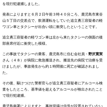
を現行犯逮捕しました。
発表によりますと６月２日午前３時４０分ころ、鹿児島市東谷
山５丁目の交差点で、飲酒運転をしていた追立勇三容疑者の軽
ワゴン車とタクシーが出合い頭に衝突したということです。
追立勇三容疑者の軽ワゴン車は左から来たタクシーの側面の後
部座席付近に衝突した模様。
この事故でタクシーの乗客、鹿児島市に住む会社員・
野沢寛実
さん（４８）が病院に救急搬送され、搬送先の病院で治療を受
けましたが、事故発生から約１時間後に死亡が確認されまし
た。
その後、駆けつけた警察官らが追立勇三容疑者にアルコール検
査をしたところ、基準値を超えるアルコールが検出されたこと
で現行犯逮捕。
鹿児島南署によりますと、事故現場は信号が設置されていない