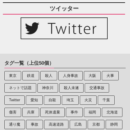
ツイッター
タグ一覧（上位50個）
東京
鉄道
殺人
人身事故
大阪
火事
ネットで話題
神奈川
殺人未遂
交通事故
Twitter
愛知
自殺
埼玉
火災
千葉
傷害
兵庫
死体遺棄
事件
福岡
北海道
通り魔
事故
高速道路
広島
京都
静岡