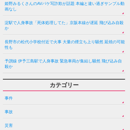
姫野みるくさんのAVパケ写詐欺が話題 本編と違い過ぎサンプル動
画なし
淀駅で人身事故「死体処理してた」京阪本線が遅延 飛び込み自殺
か
長野市の松代小学校付近で火事 大量の煙立ち上り騒然 延焼の可能
性も
予讃線 伊予三島駅で人身事故 緊急車両が集結し騒然 飛び込み自
殺か
カテゴリー
事件
事故
災害