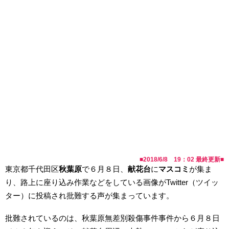
■
2018/6/8 19：02
最終更新■
東京都千代田区
秋葉原
で６月８日、
献花台
に
マスコミ
が集ま
り、路上に座り込み作業などをしている画像がTwitter（ツイッ
ター）に投稿され批難する声が集まっています。
批難されているのは、秋葉原無差別殺傷事件事件から６月８日