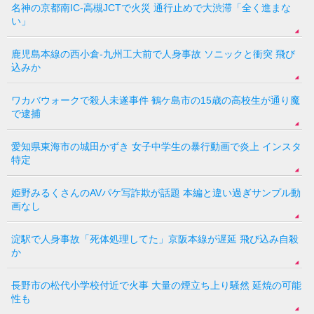
名神の京都南IC-高槻JCTで火災 通行止めで大渋滞「全く進まな
い」
鹿児島本線の西小倉-九州工大前で人身事故 ソニックと衝突 飛び
込みか
ワカバウォークで殺人未遂事件 鶴ケ島市の15歳の高校生が通り魔
で逮捕
愛知県東海市の城田かずき 女子中学生の暴行動画で炎上 インスタ
特定
姫野みるくさんのAVパケ写詐欺が話題 本編と違い過ぎサンプル動
画なし
淀駅で人身事故「死体処理してた」京阪本線が遅延 飛び込み自殺
か
長野市の松代小学校付近で火事 大量の煙立ち上り騒然 延焼の可能
性も