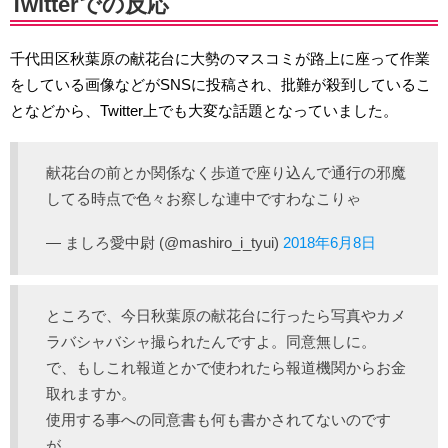
Twitterでの反応
千代田区秋葉原の献花台に大勢のマスコミが路上に座って作業
をしている画像などがSNSに投稿され、批難が殺到しているこ
となどから、Twitter上でも大変な話題となっていました。
献花台の前とか関係なく歩道で座り込んで通行の邪魔
してる時点で色々お察しな連中ですわなこりゃ
— ましろ愛中尉 (@mashiro_i_tyui)
2018年6月8日
ところで、今日秋葉原の献花台に行ったら写真やカメ
ラバシャバシャ撮られたんですよ。同意無しに。
で、もしこれ報道とかで使われたら報道機関からお金
取れますか。
使用する事への同意書も何も書かされてないのです
が。