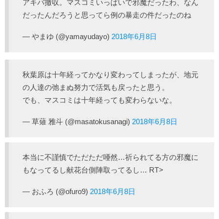
アキバ撤収。マスコミいっぱいで邪魔だったわ、なん
だったんだろうと思ってら例の暴走の件だったのね
— やまゆ (@yamayudayo)
2018年6月8日
秋葉原は十年経ってかなり変わってしまったが、地元
の人達の弛まぬ努力で活気も戻ったと思う。
でも、マスコミは十年経っても変わらないな。
— 草薙 雅斗 (@masatokusanagi)
2018年6月8日
本当に不謹慎でただただ唖然…祈られてる方の邪魔に
もなってるし献花台側陣取ってるし… RT>
— おふろ (@ofuro9)
2018年6月8日