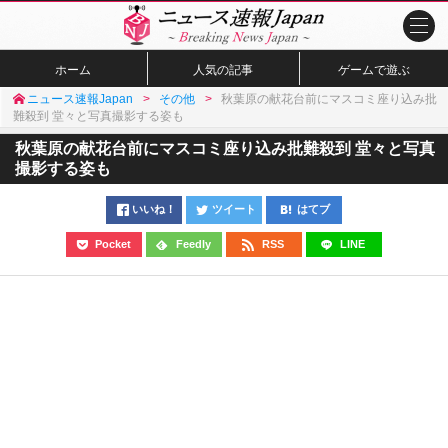
ホーム
人気の記事
ゲームで遊ぶ
ニュース速報Japan
その他
秋葉原の献花台前にマスコミ座り込み批
難殺到 堂々と写真撮影する姿も
秋葉原の献花台前にマスコミ座り込み批難殺到 堂々と写真
撮影する姿も
いいね！
ツイート
はてブ
Pocket
Feedly
RSS
LINE