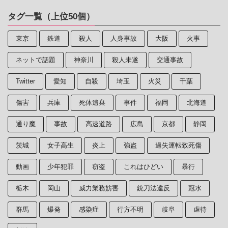
タグ一覧（上位50個）
東京
鉄道
殺人
人身事故
大阪
火事
ネットで話題
神奈川
殺人未遂
交通事故
Twitter
愛知
自殺
埼玉
火災
千葉
傷害
兵庫
死体遺棄
事件
福岡
北海道
通り魔
事故
高速道路
広島
京都
静岡
茨城
女子高生
炎上
強盗
過失運転致死傷
動画
少年犯罪
窃盗
これはひどい
暴行
栃木
岡山
威力業務妨害
銃刀法違反
冠水
群馬
爆発
感染症
行方不明
岐阜
虐待