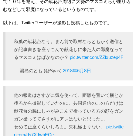
で１０年を迎え、その献花台周辺に大勢のマスコミらが座り込
むなどして邪魔になっているというものです。
以下は、Twitterユーザーが撮影し投稿したものです。
秋葉の献花台なう。まん前で取材ならともかく送信と
か記事書きを座りこんで献花しに来た人の邪魔なって
るマスコミはばかなのか？
pic.twitter.com/ZZlxuzep4F
— 湯島のとも (@Syas)
2018年6月8日
他の報道はさすがに気を使って、距離を置いて横とか
後ろから撮影していたのに、共同通信のこの方だけは
献花台の脇にしゃがみこんで祈っている方の顔をガン
ガン撮っててさすがにアレはないと思った…
せめて正座くらいしろよ。失礼極まりない。
pic.twitte
r.com/ds7XJwbECe