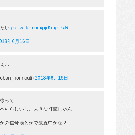
みたい
pic.twitter.com/pjrKmpc7xR
018年6月16日
ぇ…
n_horinouti)
2018年6月16日
線って
不可らしいし、大きな打撃じゃん
かの信号場とかで放置中かな？