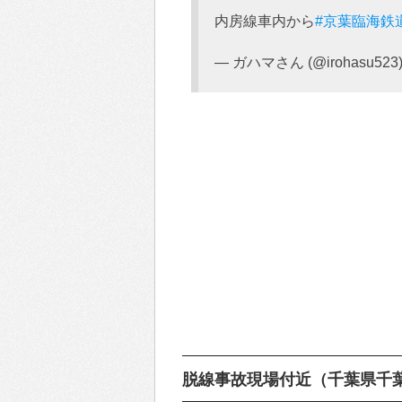
内房線車内から
#京葉臨海鉄
— ガハマさん (@irohasu523
脱線事故現場付近（千葉県千