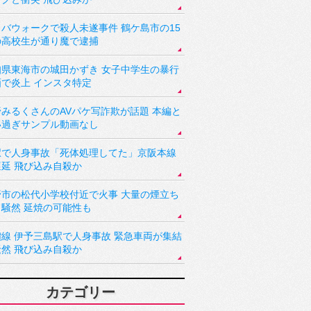
バウォークで殺人未遂事件 鶴ケ島市の15
の高校生が通り魔で逮捕
知県東海市の城田かずき 女子中学生の暴行
画で炎上 インスタ特定
野みるくさんのAVパケ写詐欺が話題 本編と
い過ぎサンプル動画なし
駅で人身事故「死体処理してた」京阪本線
遅延 飛び込み自殺か
野市の松代小学校付近で火事 大量の煙立ち
り騒然 延焼の可能性も
讃線 伊予三島駅で人身事故 緊急車両が集結
騒然 飛び込み自殺か
カテゴリー