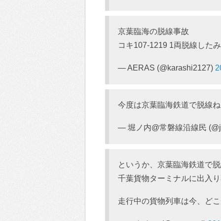
京葉臨海の脱線事故
コキ107-1219 1両脱線した
— AERAS (@karashi2127)
2
今度は京葉臨海鉄道で脱線ね
— 堀ノ内@常磐線沿線民 (@joba
というか、京葉臨海鉄道で脱
千葉貨物ターミナルに出入り
走行中の貨物列車は今、どこ