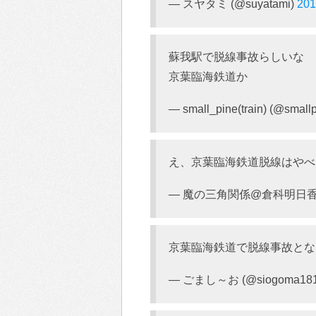
— スヤタミ (@suyatami)
20
蘇我駅で脱線事故らしいな
京葉臨海鉄道か
— small_pine(train) (@smallp
え、京葉臨海鉄道脱線はやべ
— 魔の三角関係@倉科明日香FC (
京葉臨海鉄道で脱線事故とな
— ごまし～お (@siogoma18