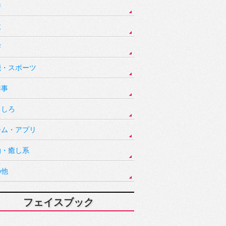
件
故
害
能・スポーツ
祥事
もしろ
ーム・アプリ
動・癒し系
の他
フェイスブック