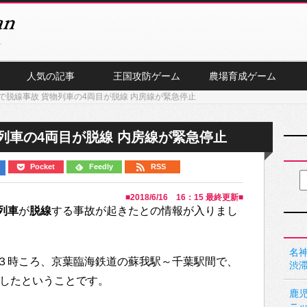
人気の記事
王国攻防ゲーム
農場育成ゲーム
で脱線事故 貨物列車の4両目が脱線 内房線が緊急停止
列車の4両目が脱線 内房線が緊急停止
Pocket
Feedly
RSS
■
2018/6/16 16：15
最終更新■
列車
が
脱線
する事故が起きたとの情報が入りまし
名神
３時ころ、京葉臨海鉄道の蘇我駅～千葉駅間で、
渋
脱線したということです。
鹿
ニ