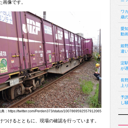
した画像です。
ワカ
歳
愛
動
姫
違
淀
が
長
上
予
し
https://twitter.com/Perden373/status/1007869592557912065
けつけるとともに、現場の確認を行っています。