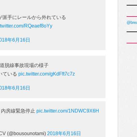
が派手にレールから外れている
@bre
.twitter.com/RQeaef8oYy
018年6月16日
道脱線事故現場の様子
いている
pic.twitter.com/gKdFft7c7z
018年6月16日
り内房線緊急停止
pic.twitter.com/1NDWC9X6H
@bousounotami)
2018年6月16日