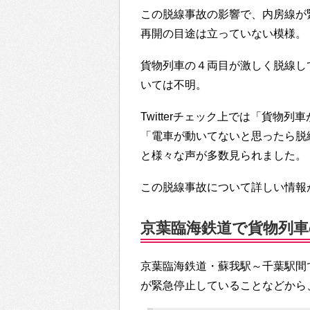
この脱線事故の影響で、内房線が
再開の目途は立っていない模様。
貨物列車の４両目が激しく脱線し
いては不明。
Twitterチェック上では「貨
「電車が動いてないと思ったら脱
と様々な声が多数見られました。
この脱線事故について詳しい情報
京葉臨海鉄道で貨物列車の
京葉臨海鉄道・蘇我駅～千葉駅間
が緊急停止していることなどから、T