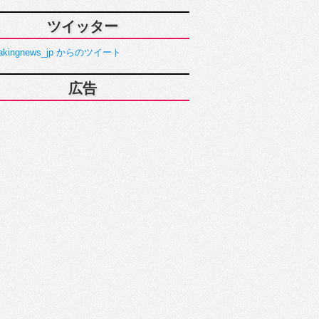
ツイッター
akingnews_jp からのツイート
広告