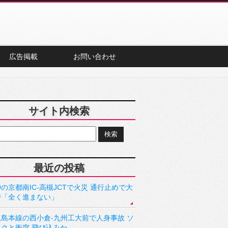
広告掲載
お問い合わせ
サイト内検索
最近の投稿
の京都南IC-高槻JCTで火災 通行止めで大
滞「全く進まない」
児島本線の西小倉-九州工大前で人身事故 ソ
ックと衝突 飛び込みか