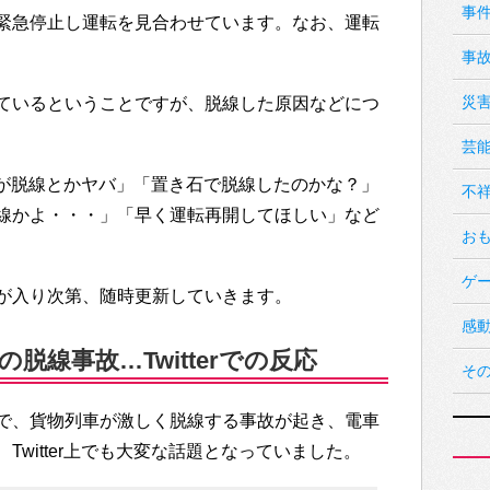
事
緊急停止し運転を見合わせています。なお、運転
事
災
ているということですが、脱線した原因などにつ
芸
物列車が脱線とかヤバ」「置き石で脱線したのかな？」
不
線かよ・・・」「早く運転再開してほしい」など
お
ゲ
が入り次第、随時更新していきます。
感
脱線事故…Twitterでの反応
そ
で、貨物列車が激しく脱線する事故が起き、電車
witter上でも大変な話題となっていました。