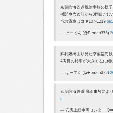
京葉臨海鉄道脱線事故の様子
機関車含め前から3両目だけ
当該貨車はコキ107-1219
pic
— ぱーでん (@Perden373)
2
蘇我陸橋より見た京葉臨海鉄
4両目の貨車が大きく左に傾
— ぱーでん (@Perden373)
2
京葉臨海鉄道 脱線事故によ
u
— 安房上総車両センター Q=CV (