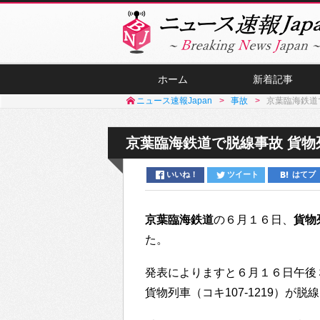
ホーム
新着記事
ニュース速報Japan
事故
京葉臨海鉄道
京葉臨海鉄道で脱線事故 貨物
いいね！
ツイート
はてブ
京葉臨海鉄道
の６月１６日、
貨物
た。
発表によりますと６月１６日午後
貨物列車（コキ107-1219）が