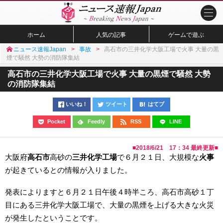
ホーム
人気の記事
ゲームで遊ぶ
ニュース速報Japan
事故
高石市の三井化学大阪工場で火事 大量の黒
煙で騒然 大勢の消防隊集結
高石市の三井化学大阪工場で火事 大量の黒煙で騒然 大勢
の消防隊集結
いいね！
ツイート
はてブ
Pocket
Feedly
RSS
LINE
■
2018/6/21 17：34
最終更新■
大阪府
高石市
高砂の
三井化学工場
で６月２１日、大規模な
火事
が起きているとの情報が入りました。
発表によりますと６月２１日午後４時半ころ、高石市高砂１丁
目にある三井化学大阪工場で、大量の黒煙を上げる大きな火災
が発生したということです。