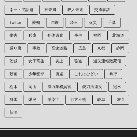
ネットで話題
神奈川
殺人未遂
交通事故
Twitter
愛知
自殺
埼玉
火災
千葉
傷害
兵庫
死体遺棄
事件
福岡
北海道
通り魔
事故
高速道路
広島
京都
静岡
茨城
女子高生
炎上
強盗
過失運転致死傷
動画
少年犯罪
窃盗
これはひどい
暴行
栃木
岡山
威力業務妨害
銃刀法違反
冠水
群馬
爆発
感染症
行方不明
岐阜
虐待
新潟