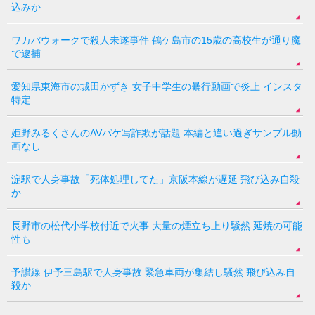
込みか
ワカバウォークで殺人未遂事件 鶴ケ島市の15歳の高校生が通り魔
で逮捕
愛知県東海市の城田かずき 女子中学生の暴行動画で炎上 インスタ
特定
姫野みるくさんのAVパケ写詐欺が話題 本編と違い過ぎサンプル動
画なし
淀駅で人身事故「死体処理してた」京阪本線が遅延 飛び込み自殺
か
長野市の松代小学校付近で火事 大量の煙立ち上り騒然 延焼の可能
性も
予讃線 伊予三島駅で人身事故 緊急車両が集結し騒然 飛び込み自
殺か