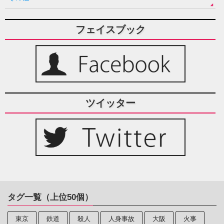
フェイスブック
ツイッター
タグ一覧（上位50個）
東京
鉄道
殺人
人身事故
大阪
火事