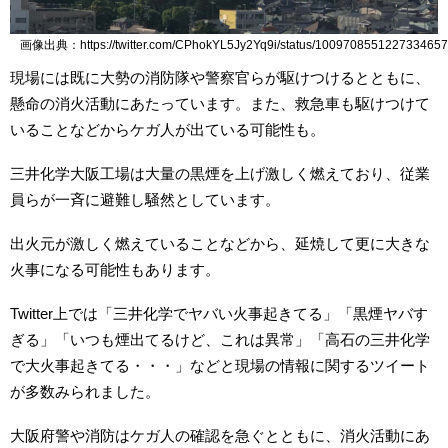
画像出典：https://twitter.com/CPhokYL5Jy2Yq9i/status/1009708551227334657
現場には既に大勢の消防隊や警察官らが駆けつけるとともに、
懸命の消火活動にあたっています。また、救急車も駆けつけて
いることなどからケガ人が出ている可能性も。
三井化学大阪工場は大量の黒煙を上げ激しく燃えており、従業
員らが一斉に避難し騒然としています。
出火元が激しく燃えていることなどから、延焼して更に大きな
火事になる可能性もあります。
Twitter上では「三井化学でヤバい火事起きてる」「黒煙ヤバす
ぎる」「いつも煙出てるけど、これは異常」「高石の三井化学
で大火事起きてる・・・」などと現場の情報に関するツイート
が多数みられました。
大阪府警や消防はケガ人の確認を急ぐとともに、消火活動にあ