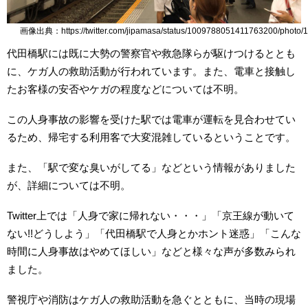
画像出典：https://twitter.com/jipamasa/status/1009788051411763200/photo/1
代田橋駅には既に大勢の警察官や救急隊らが駆けつけるととも
に、ケガ人の救助活動が行われています。また、電車と接触し
たお客様の安否やケガの程度などについては不明。
この人身事故の影響を受けた駅では電車が運転を見合わせてい
るため、帰宅する利用客で大変混雑しているということです。
また、「駅で変な臭いがしてる」などという情報がありました
が、詳細については不明。
Twitter上では「人身で家に帰れない・・・」「京王線が動いて
ない!!どうしよう」「代田橋駅で人身とかホント迷惑」「こんな
時間に人身事故はやめてほしい」などと様々な声が多数みられ
ました。
警視庁や消防はケガ人の救助活動を急ぐとともに、当時の現場