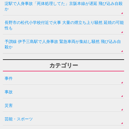
淀駅で人身事故「死体処理してた」京阪本線が遅延 飛び込み自殺
か
長野市の松代小学校付近で火事 大量の煙立ち上り騒然 延焼の可能
性も
予讃線 伊予三島駅で人身事故 緊急車両が集結し騒然 飛び込み自
殺か
カテゴリー
事件
事故
災害
芸能・スポーツ