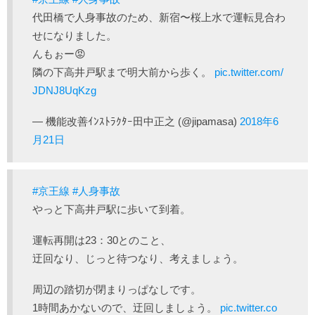
代田橋で人身事故のため、新宿〜桜上水で運転見合わ
せになりました。
んもぉー😡
隣の下高井戸駅まで明大前から歩く。
pic.twitter.com/
JDNJ8UqKzg
— 機能改善ｲﾝｽﾄﾗｸﾀｰ田中正之 (@jipamasa)
2018年6
月21日
#京王線
#人身事故
やっと下高井戸駅に歩いて到着。
運転再開は23：30とのこと、
迂回なり、じっと待つなり、考えましょう。
周辺の踏切が閉まりっぱなしです。
1時間あかないので、迂回しましょう。
pic.twitter.co