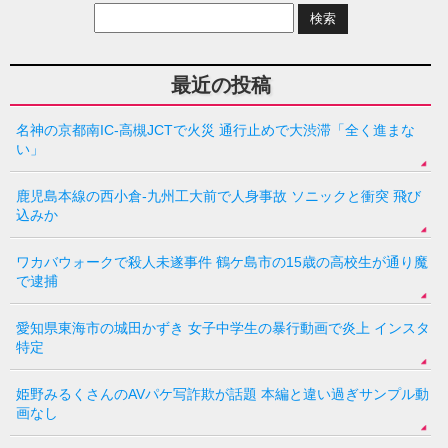
最近の投稿
名神の京都南IC-高槻JCTで火災 通行止めで大渋滞「全く進まな
い」
鹿児島本線の西小倉-九州工大前で人身事故 ソニックと衝突 飛び
込みか
ワカバウォークで殺人未遂事件 鶴ケ島市の15歳の高校生が通り魔
で逮捕
愛知県東海市の城田かずき 女子中学生の暴行動画で炎上 インスタ
特定
姫野みるくさんのAVパケ写詐欺が話題 本編と違い過ぎサンプル動
画なし