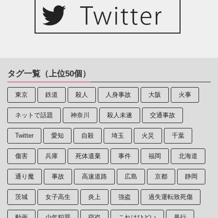
タグ一覧（上位50個）
東京
鉄道
殺人
人身事故
大阪
火事
ネットで話題
神奈川
殺人未遂
交通事故
Twitter
愛知
自殺
埼玉
火災
千葉
傷害
兵庫
死体遺棄
事件
福岡
北海道
通り魔
事故
高速道路
広島
京都
静岡
茨城
女子高生
炎上
強盗
過失運転致死傷
動画
少年犯罪
窃盗
これはひどい
暴行