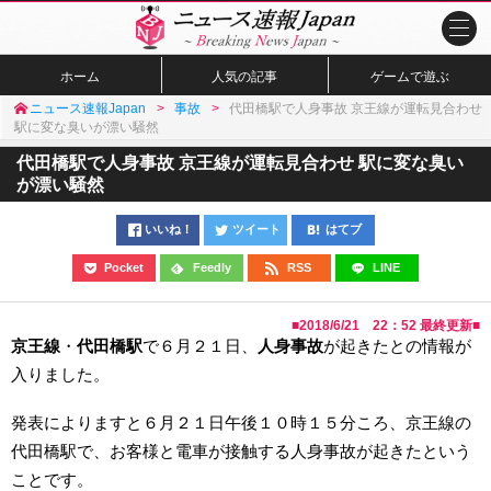
ホーム
人気の記事
ゲームで遊ぶ
ニュース速報Japan
事故
代田橋駅で人身事故 京王線が運転見合わせ
駅に変な臭いが漂い騒然
代田橋駅で人身事故 京王線が運転見合わせ 駅に変な臭い
が漂い騒然
いいね！
ツイート
はてブ
Pocket
Feedly
RSS
LINE
■
2018/6/21 22：52
最終更新■
京王線
・
代田橋駅
で６月２１日、
人身事故
が起きたとの情報が
入りました。
発表によりますと６月２１日午後１０時１５分ころ、京王線の
代田橋駅で、お客様と電車が接触する人身事故が起きたという
ことです。