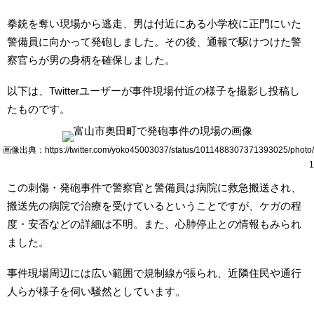
拳銃を奪い現場から逃走、男は付近にある小学校に正門にいた
警備員に向かって発砲しました。その後、通報で駆けつけた警
察官らが男の身柄を確保しました。
以下は、Twitterユーザーが事件現場付近の様子を撮影し投稿し
たものです。
画像出典：https://twitter.com/yoko45003037/status/1011488307371393025/photo/
1
この刺傷・発砲事件で警察官と警備員は病院に救急搬送され、
搬送先の病院で治療を受けているということですが、ケガの程
度・安否などの詳細は不明。また、心肺停止との情報もみられ
ました。
事件現場周辺には広い範囲で規制線が張られ、近隣住民や通行
人らが様子を伺い騒然としています。