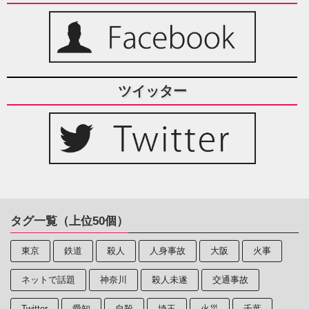
ツイッター
タグ一覧（上位50個）
東京
鉄道
殺人
人身事故
大阪
火事
ネットで話題
神奈川
殺人未遂
交通事故
Twitter
愛知
自殺
埼玉
火災
千葉