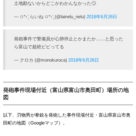
土地勘ないからどこかわかんなかった🙄
— ✩*॰¨̮ らいね ✩*॰¨̮ (@lainelu_nelu)
2018年6月26日
発砲事件で警備員が心肺停止とかまたか……と思った
ら富山で超絶ビビってる
— クロカ (@monokuroca)
2018年6月26日
発砲事件現場付近（富山県富山市奥田町）場所の地
図
以下、刃物男が拳銃を発砲した事件現場付近・富山県富山市奥
田町の地図（Googleマップ）。