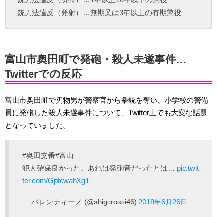
銃刀法違反（発射）…無期又は3年以上の有期懲役
富山市奥田町で発砲・殺人未遂事件…
Twitterでの反応
富山市奥田町で刃物男が警察官から拳銃を奪い、小学校の警備
員に発砲した殺人未遂事件について、Twitter上でも大変な話題
となっていました。
#奥田交番#富山
犯人確保良かった。あれは発砲音だったとは…
pic.twit
ter.com/GptcwahXgT
— バレンティーノ (@shigerossi46)
2018年6月26日