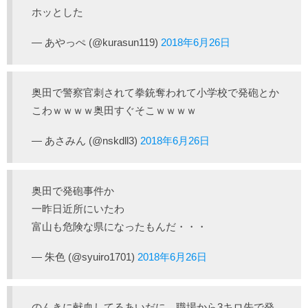
ホッとした
— あやっぺ (@kurasun119)
2018年6月26日
奥田で警察官刺されて拳銃奪われて小学校で発砲とか
こわｗｗｗｗ奥田すぐそこｗｗｗｗ
— あさみん (@nskdll3)
2018年6月26日
奥田で発砲事件か
一昨日近所にいたわ
富山も危険な県になったもんだ・・・
— 朱色 (@syuiro1701)
2018年6月26日
のんきに献血してるあいだに、職場から3キロ先で発