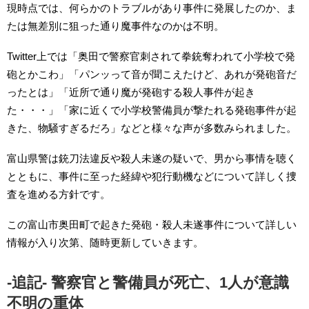
現時点では、何らかのトラブルがあり事件に発展したのか、ま
たは無差別に狙った通り魔事件なのかは不明。
Twitter上では「奥田で警察官刺されて拳銃奪われて小学校で発
砲とかこわ」「パンッって音が聞こえたけど、あれが発砲音だ
ったとは」「近所で通り魔が発砲する殺人事件が起き
た・・・」「家に近くで小学校警備員が撃たれる発砲事件が起
きた、物騒すぎるだろ」などと様々な声が多数みられました。
富山県警は銃刀法違反や殺人未遂の疑いで、男から事情を聴く
とともに、事件に至った経緯や犯行動機などについて詳しく捜
査を進める方針です。
この富山市奥田町で起きた発砲・殺人未遂事件について詳しい
情報が入り次第、随時更新していきます。
-追記- 警察官と警備員が死亡、1人が意識
不明の重体