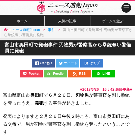
ホーム
人気の記事
ゲームで遊ぶ
ニュース速報Japan
事件
富山市奥田町で発砲事件 刃物男が警察官か
ら拳銃奪い警備員に発砲
富山市奥田町で発砲事件 刃物男が警察官から拳銃奪い警備
員に発砲
いいね！
ツイート
はてブ
Pocket
Feedly
RSS
LINE
■
2018/6/26 16：42
最終更新■
富山県富山市
奥田
町で６月２６日、
刃物男
が警察官を刺し拳銃
を奪ったうえ、
発砲
する事件が起きました。
発表によりますと２月２６日午後２時ころ、富山市奥田町にあ
る交番で、男が刃物で警察官を刺し拳銃を奪ったということで
す。