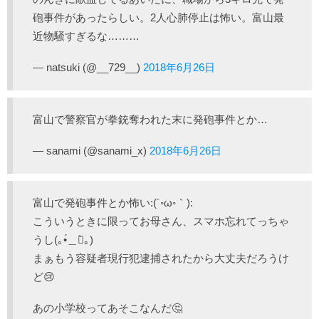
砲事件があったらしい。2人心肺停止は怖い。富山最
近物騒すぎるな………
— natsuki (@__729__)
2018年6月26日
富山で警察官が拳銃奪われた末に発砲事件とか…
— sanami (@sanami_x)
2018年6月26日
富山で発砲事件とか怖い:(´◦ω◦｀):
こういうときに限ってお母さん、スマホ忘れてっちゃ
うし(｡•́＿ก̀｡)
まぁもう容疑者現行犯逮捕されたから大丈夫だろうけ
ど😢
あの小学校ってあそこなんだ🤔