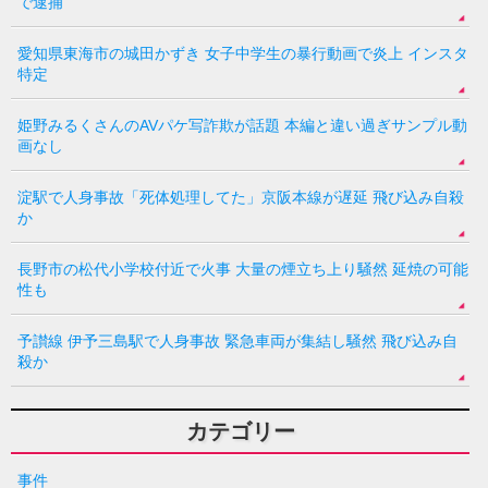
で逮捕
愛知県東海市の城田かずき 女子中学生の暴行動画で炎上 インスタ
特定
姫野みるくさんのAVパケ写詐欺が話題 本編と違い過ぎサンプル動
画なし
淀駅で人身事故「死体処理してた」京阪本線が遅延 飛び込み自殺
か
長野市の松代小学校付近で火事 大量の煙立ち上り騒然 延焼の可能
性も
予讃線 伊予三島駅で人身事故 緊急車両が集結し騒然 飛び込み自
殺か
カテゴリー
事件