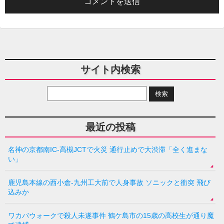
サイト内検索
最近の投稿
名神の京都南IC-高槻JCTで火災 通行止めで大渋滞「全く進まな
い」
鹿児島本線の西小倉-九州工大前で人身事故 ソニックと衝突 飛び
込みか
ワカバウォークで殺人未遂事件 鶴ケ島市の15歳の高校生が通り魔