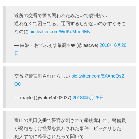
近所の交番で警官襲われたみたいで規制が…
通れなくて困ってる、迂回するしかないのかすぐそこ
なのに
pic.twitter.com/WdKuMmf4My
— 白波・おてふぇす最高✨❤️ (@laacwe)
2018年6月26
日
交番で警官刺されたらしい
pic.twitter.com/5XAncQs2
O0
— maple (@yoko45003037)
2018年6月26日
富山の奥田交番で警官が刺されて拳銃奪われ、警備員
が発砲をうけ怪我を負わされた事件、ビックリした
犯人すでに確保されたって聞いて