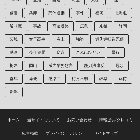
傷害
兵庫
死体遺棄
事件
福岡
北海道
通り魔
事故
高速道路
広島
京都
静岡
茨城
女子高生
炎上
強盗
過失運転致死傷
動画
少年犯罪
窃盗
これはひどい
暴行
栃木
岡山
威力業務妨害
銃刀法違反
冠水
群馬
爆発
感染症
行方不明
岐阜
虐待
新潟
ホーム
当サイトについて
お問い合わせ
情報提供/タレコミ
広告掲載
プライバシーポリシー
サイトマップ